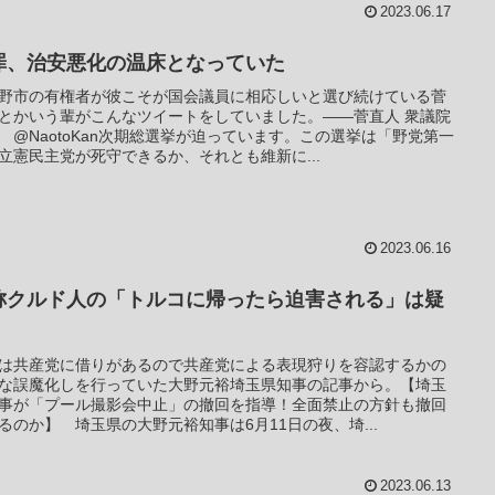
2023.06.17
罪、治安悪化の温床となっていた
野市の有権者が彼こそが国会議員に相応しいと選び続けている菅
とかいう輩がこんなツイートをしていました。――菅直人 衆議院
 @NaotoKan次期総選挙が迫っています。この選挙は「野党第一
立憲民主党が死守できるか、それとも維新に...
2023.06.16
称クルド人の「トルコに帰ったら迫害される」は疑
は共産党に借りがあるので共産党による表現狩りを容認するかの
な誤魔化しを行っていた大野元裕埼玉県知事の記事から。【埼玉
事が「プール撮影会中止」の撤回を指導！全面禁止の方針も撤回
るのか】 埼玉県の大野元裕知事は6月11日の夜、埼...
2023.06.13