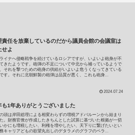
理責任を放棄しているのだから議員会館の会議室は
止せよ
ライナへ侵略戦争を続けているロシアですが、いよいよ砲身が不
てきたようです。砲弾の不足について中北から補っているようで
、それを撃つための砲身の供給がいよいよ危うくなってきている
です。それに北朝鮮製の砲弾は品質が悪く、これも砲身...
2024.07.24
年も1年ありがとうございました
の頭は岸田総理による相変わらずの増税アドバルーンから始まり
た。財務官僚が作成したきちんとした試算に基づいた根拠が一切
いかにも増税したい、利権を増やしたい、天下りに繋げたいとい
務キャリアどもの欲望丸出しのデタラメのグラフのペラ...