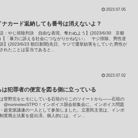
2023.07.05
イナカード返納しても番号は消えないよ？
説：やじ排除判決 自由な表現、奪わぬよう】(2023/6/30 京都
)【「暴力に訴える社会につながりかねない」 ヤジ排除、男性逆
訴】(2023/6/23 朝日新聞)先日、ヤジで選挙妨害をしていた男性が
されたことは妥当であると...
2023.07.02
らは犯罪者の便宜を図る側に立っている
は菅野完をヒモにしている石垣のりこのツイートから――石垣の
 @norinotesSTPO！インボイス国会前集会に、インボイス問題
・超党派議連の一人として参加しました。立憲民主党は、インボ
制度廃止法案を提出済。個人的には、イン...