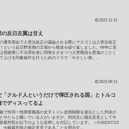
2023.12.31
邦の反日左翼は甘え
の通常国会で入管法改正が議論される際にマスゴミは入管法改正
！という反日野党側の立場から報道を繰り返しました。NHKに至
は視聴者に不法滞在者に同情をさせつつ入管職員を悪鬼のごとく
て上げる印象操作を行うためのドラマ「やさしい猫」...
2023.09.11
だ「クルド人というだけで弾圧される国」とトルコ
嘘でディスってるよ
裁で性同一性障害職員の女子トイレ使用制限を違法とした判決が
とやたらと騒いでいる人がいますが、判決文に補足意見として今
彦裁判官が以下のような念押しを付記しています。（※2023/7/13
 今崎裁判長の補足意見であることを明示す...