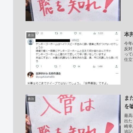
本
政治
今年
反対
って
仕立
ま
政治
を
最高
出た
崎幸
追記