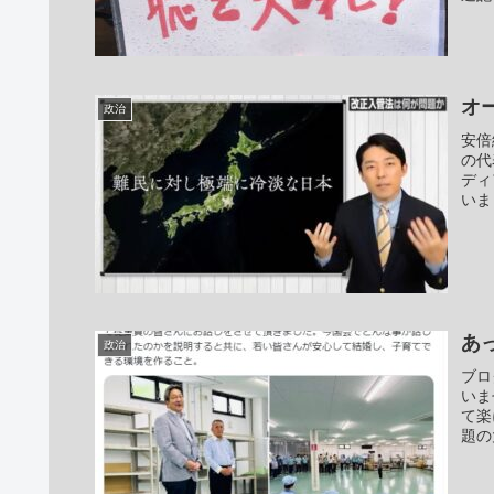
オ
政治
安倍
の代
ディ
いま
あ
政治
ブロ
いま
て楽
題の