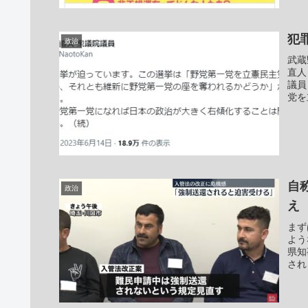
犯
政治
武蔵
直人
議員
党を
自
政治
え
まず
よう
県知
され