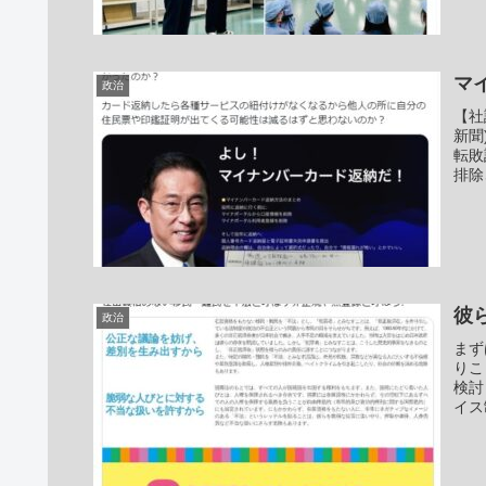
マ
政治
【社
新聞
転敗
排除
彼
政治
まず
りこ
検討
イス