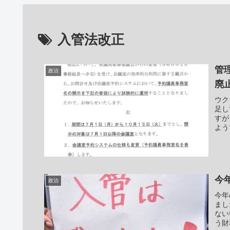
入管法改正
管
政治
廃
ウク
足し
すが
よう
今
政治
今年
まし
ない
う財