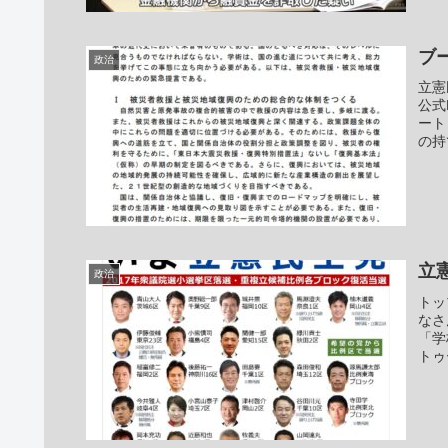
ブ
政治
立憲
公式
ート
の持
立
政治
トッ
なさ
「学
トゥ