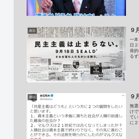
９
政治
一本
日２
発的
るず
９
政治
無選
けで
てい
に２