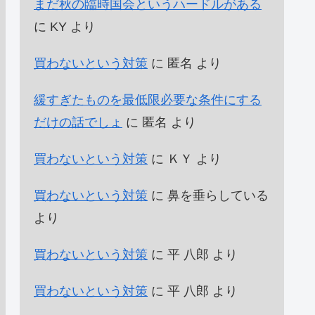
まだ秋の臨時国会というハードルがある
に
KY
より
買わないという対策
に
匿名
より
緩すぎたものを最低限必要な条件にする
だけの話でしょ
に
匿名
より
買わないという対策
に
ＫＹ
より
買わないという対策
に
鼻を垂らしている
より
買わないという対策
に
平 八郎
より
買わないという対策
に
平 八郎
より