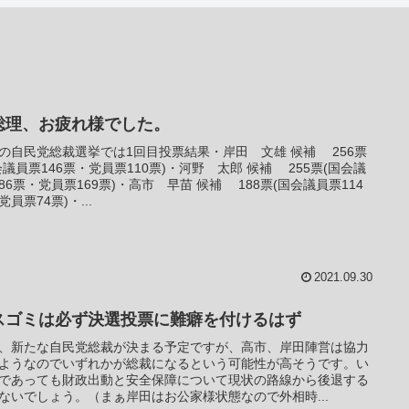
総理、お疲れ様でした。
の自民党総裁選挙では1回目投票結果・岸田 文雄 候補 256票
会議員票146票・党員票110票)・河野 太郎 候補 255票(国会議
86票・党員票169票)・高市 早苗 候補 188票(国会議員票114
党員票74票)・...
2021.09.30
スゴミは必ず決選投票に難癖を付けるはず
、新たな自民党総裁が決まる予定ですが、高市、岸田陣営は協力
ようなのでいずれかが総裁になるという可能性が高そうです。い
であっても財政出動と安全保障について現状の路線から後退する
ないでしょう。（まぁ岸田はお公家様状態なので外相時...