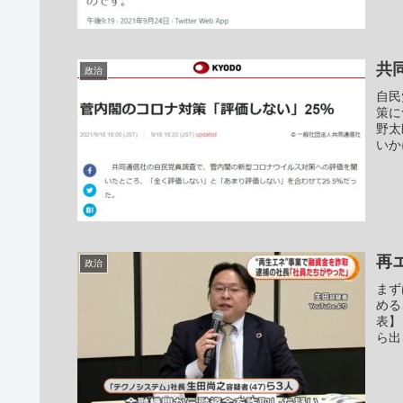
共
政治
自民
策に
野太
いか
再
政治
まず
める
表】
ら出