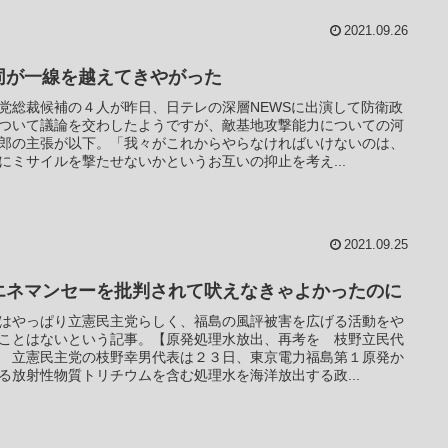
2021.09.26
同が一線を越えてきやがった
党総裁候補の４人が昨日、日テレの深層NEWSに出演して防衛政
ついて議論を交わしたようですが、敵基地攻撃能力についての河
郎の主張が以下。「我々がこれからやらなければいけないのは、
にミサイルを撃たせないかというお互いの抑止を考え...
2021.09.25
エネマンセーを批判されて吠えなきゃよかったのに
はやっぱり立憲民主党らしく、福島の風評被害を広げる活動をや
ことはないという記事。【原発処理水放出、再考を 枝野立民代
 立憲民主党の枝野幸男代表は２３日、東京電力福島第１原発か
る放射性物質トリチウムを含む処理水を海洋放出する政...