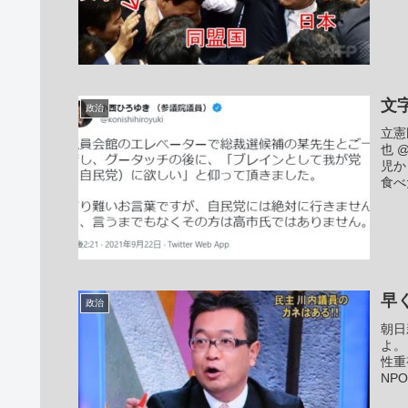
文
政治
立憲
也 
児か
食べ
早
政治
朝日
よ。
性重
NP