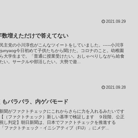
2021.09.29
字数増えただけで答えてない
民主党の小川淳也がこんなツイートをしていました。-----小川淳
@junyaog今日初めて子供たちから聞けた。コロナのこと。幼稚園
ら大学生まで。「普通に授業受けたい。おしゃべりしながら給食
たい。サークルや部活したい。大勢で遊...
2021.09.28
くもバラバラ、内ゲバモード
新聞がファクトチェックにこれからさらに力を入れるみたいです
【（ファクトチェック）新しい基準で検証します ９段階、公正
視し判定】朝日新聞は、日本でファクトチェックを推進する
O「ファクトチェック・イニシアティブ（FIJ）」にメデ...