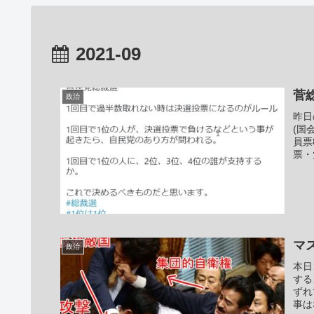
2021-09
菅
政治
昨日
(国
員票
票・
マ
政治
本日
する
ずれ
事は