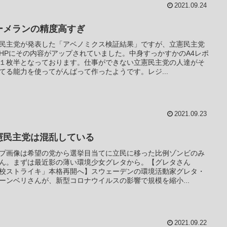
2021.09.24
ーメランの精度高すぎ
民主党が発表した「アベノミクス検証結果」ですが、立憲民主党
HPにその内容がアップされていました。中身すっかすかのA4レポ
１枚半となっております。仕事ができない立憲民主党の人達がそ
てる能力を使ってがんばって作ったようです。レジ...
2021.09.23
憲民主党は混乱している
プ画像は希望の党から選挙目当てに立民に移った比例ゾンビのみ
ん。まずは最近影の薄い環境少女グレタから。【グレタさん
校ストライキ」本格再開へ】スウェーデンの環境活動家グレタ・
ーンベリさんが、新型コロナウイルスの影響で規模を縮小...
2021.09.22