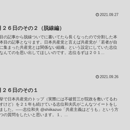
2021.09.27
月２６日のその２（脱線編）
目の記事から脱線ついでに書いてたら長くなったので分割した本
本目の記事となります。日本共産党と言えば共産党が「若者が自
に集まった共産党とは関係ない組織」という設定にしていた志位
なんてのを思い出してほしいのです。志位るずは２０１...
2021.09.26
月２６日のその１
挙で日本共産党のトップ（実際には不破哲三が院政を敷いてるわ
すけど）を２１年も続けている志位和夫氏がこんなツイートをし
ました。-----志位和夫 @shiikazuo「共産主義はどうも」という方
つの質問をしたいと思います。１、...