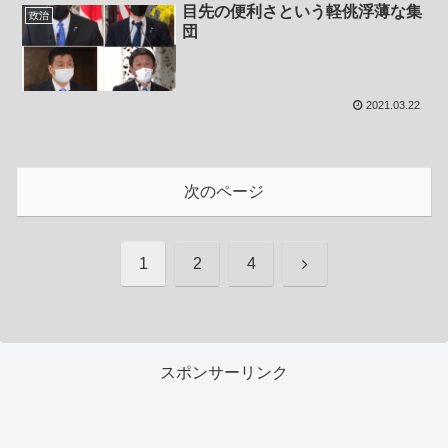
目先の便利さという軽佻浮薄な集
政治
団
2021.03.22
次のページ
次
1
2
4
へ
スポンサーリンク