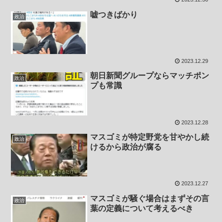
嘘つきばかり
政治
2023.12.29
朝日新聞グループならマッチポン
政治
プも常識
2023.12.28
マスゴミが特定野党を甘やかし続
政治
けるから政治が腐る
2023.12.27
マスゴミが騒ぐ場合はまずその言
政治
葉の定義について考えるべき