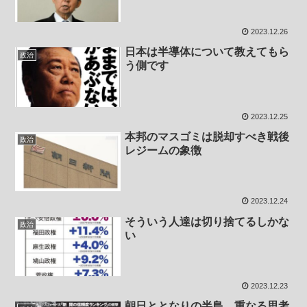
2023.12.26
日本は半導体について教えてもら
政治
う側です
2023.12.25
本邦のマスゴミは脱却すべき戦後
政治
レジームの象徴
2023.12.24
そういう人達は切り捨てるしかな
政治
い
2023.12.23
朝日ととなりの半島、重なる思考