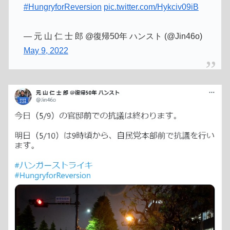
#HungryforReversion
pic.twitter.com/Hykciv09iB
— 元 山 仁 士 郎 @復帰50年 ハンスト (@Jin46o)
May 9, 2022