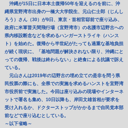
沖縄が15日に日本本土復帰50年を迎えるのを前に、沖
縄県宜野湾市出身の一橋大大学院生、元山仁士郎（じんし
ろう）さん（30）が9日、東京・首相官邸前で座り込み、
政府に米軍普天間飛行場（宜野湾市）の名護市辺野古への
県内移設断念などを求めるハンガーストライキ（ハンス
ト）を始めた。復帰から半世紀がたっても過重な基地負担
が続く現状に、「基地問題が解決されない限り、沖縄にと
っての復帰、戦後は終わらない」と絶食による抗議で訴え
ている。
元山さんは2019年の辺野古の埋め立ての是非を問う県
民投票の際にも、全県での実施を求めるハンストを宜野湾
市役所前で実施した。今回は座り込みの現場やインターネ
ットで署名も集め、10日以降も、岸田文雄首相が要求を
受け入れるか、ドクターストップがかかるまで自民党本部
前などで座り込むとしている。
～以下省略～