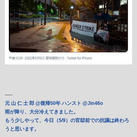
—–
元 山 仁 士 郎 @復帰50年 ハンスト @Jin46o
雨が降り、大分冷えてきました。
もう少しやって、今日（5/9）の官邸前での抗議は終わろ
うと思います。