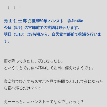
↓ ↓ ↓
元 山 仁 士 郎 @復帰50年 ハンスト @Jin46o
今日（5/9）の官邸前での抗議は終わります。
明日（5/10）は9時頃から、自民党本部前で抗議を行いま
す。
—–
雨が降ってきたし、夜になったし。
ということでお宿へ移動して翌日に備えたようです。
官邸前でひたすらスマホを見て時間つぶしして夜になった
ら宿へ帰るだけ？？？
えーーっと……ハンストってなんでしたっけ？