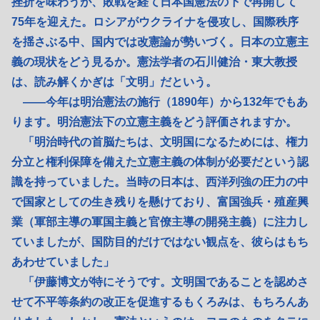
挫折を味わうが、敗戦を経て日本国憲法の下で再開して
75年を迎えた。ロシアがウクライナを侵攻し、国際秩序
を揺さぶる中、国内では改憲論が勢いづく。日本の立憲主
義の現状をどう見るか。憲法学者の石川健治・東大教授
は、読み解くかぎは「文明」だという。
――今年は明治憲法の施行（1890年）から132年でもあ
ります。明治憲法下の立憲主義をどう評価されますか。
「明治時代の首脳たちは、文明国になるためには、権力
分立と権利保障を備えた立憲主義の体制が必要だという認
識を持っていました。当時の日本は、西洋列強の圧力の中
で国家としての生き残りを懸けており、富国強兵・殖産興
業（軍部主導の軍国主義と官僚主導の開発主義）に注力し
ていましたが、国防目的だけではない観点を、彼らはもち
あわせていました」
「伊藤博文が特にそうです。文明国であることを認めさ
せて不平等条約の改正を促進するもくろみは、もちろんあ