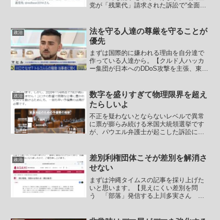
党が「残業代」請求された訴訟で“全面敗
訴”…「党職員は労働者」104年の歴史で
初認定】(2026/7/6 弁護士ドットコム)ざ
っくりこういう流れになります。――日
法を守る人達の尊厳を守ることが
政治
本共産...
優先
まずは国際的に嫌われる理由を自分達で
作っている人達から。【クルド人ハッカ
ー集団が日本へのDDoS攻撃を主張、東映
アニメーションやサッカークラブなど標
的か NTT系がレポート】 NTTグルー
プでセキュリティ事業を手掛けるNTTセ
数字を盛りすぎて物理限界を超え
政治
キュリティ・ジ...
たらしいよ
不正を疑わないとならないレベルで異常
に票が膨らみ続ける米国大統領選挙です
が、パウエル弁護士が起こした訴訟につ
いてツイッターが訴状へのリンクすらも
規制して貼れなくさせています。普通、
訴状を見て各自が判断するものなのにそ
差別利権団体こそが差別を解消さ
政治
の判断材料すら存在を認識...
せない
まずは沖縄タイムスの記事を採り上げた
いと思います。【見えにくい差別を問
う 「部落」発信する上川多実さん サ
イト運営 伝え方模索】 被差別部落に
ルーツのある上川多実さん（４４）は見
えにくい現代の部落差別を巡る問題を問