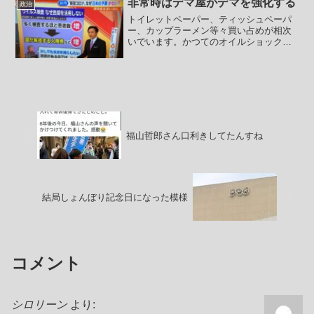
非常時はデマ屋がデマを強化する
政治
い、発信する。時に同級生に...
トイレットペーパー、ティッシュペーパ
ー、カップラーメン等々買い占めが相次
いでいます。かつてのオイルショックの
時にもトイレットペーパー買い占め騒動
が起きましたが、当時の流れはこんな感
じです。中曽根康弘通産大臣が「紙節約
の呼びかけ」を発表 ↓...
福山哲郎さん口利きしてたんすね
結局しょんぼり記念日になった模様
コメント
シロリーン
より: