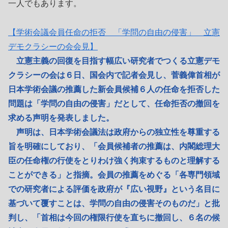
一人でもあります。
【学術会議会員任命の拒否 「学問の自由の侵害」 立憲
デモクラシーの会会見】
立憲主義の回復を目指す幅広い研究者でつくる立憲デモ
クラシーの会は６日、国会内で記者会見し、菅義偉首相が
日本学術会議の推薦した新会員候補６人の任命を拒否した
問題は「学問の自由の侵害」だとして、任命拒否の撤回を
求める声明を発表しました。
声明は、日本学術会議法は政府からの独立性を尊重する
旨を明確にしており、「会員候補者の推薦は、内閣総理大
臣の任命権の行使をとりわけ強く拘束するものと理解する
ことができる」と指摘。会員の推薦をめぐる「各専門領域
での研究者による評価を政府が『広い視野』という名目に
基づいて覆すことは、学問の自由の侵害そのものだ」と批
判し、「首相は今回の権限行使を直ちに撤回し、６名の候