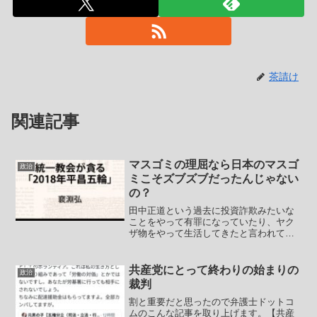
茶請け
関連記事
マスゴミの理屈なら日本のマスゴ
政治
ミこそズブズブだったんじゃない
の？
田中正道という過去に投資詐欺みたいな
ことをやって有罪になっていたり、ヤク
ザ物をやって生活してきたと言われてい
る人物がいます。安倍元総理の国葬につ
いても国葬を阻止すべく裁判を起こした
団体の幹部でもあります。現在は反日活
共産党にとって終わりの始まりの
政治
動家と言ったところが実態...
裁判
割と重要だと思ったので弁護士ドットコ
ムのこんな記事を取り上げます。【共産