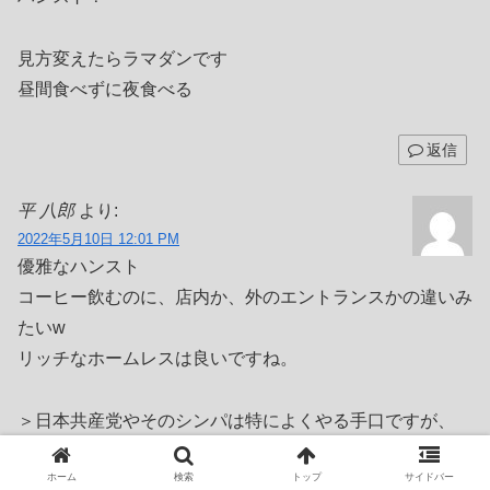
見方変えたらラマダンです
昼間食べずに夜食べる
返信
平 八郎
より:
2022年5月10日 12:01 PM
優雅なハンスト
コーヒー飲むのに、店内か、外のエントランスかの違いみ
たいw
リッチなホームレスは良いですね。
＞日本共産党やそのシンパは特によくやる手口ですが、
元々の言葉の定義を自分たちに都合の良い内容にすり替え
ホーム
検索
トップ
サイドバー
るのです。