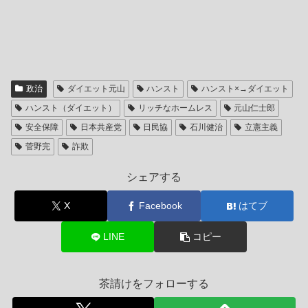
政治
ダイエット元山
ハンスト
ハンスト×→ダイエット
ハンスト（ダイエット）
リッチなホームレス
元山仁士郎
安全保障
日本共産党
日民協
石川健治
立憲主義
菅野完
詐欺
シェアする
X
Facebook
はてブ
LINE
コピー
茶請けをフォローする