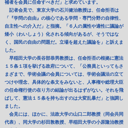
補者を会員に任命すべきだ」と求めています。
記者会見で、東京大学の石川健治教授は、任命拒否は
「『学問の自由』の核心である学問・専門分野の自律性、
自主性への介入だ」と指摘。「６人の属性や適性に議論が
矮小（わいしょう）化される傾向があるが、そうではな
く、国民の自由の問題だ。立場を超えた議論を」と訴えま
した。
早稲田大学の長谷部恭男教授は、任命拒否の根拠に憲法
１５条１項を挙げる政府について、「公務員といってもさ
まざまで、学術会議の会員については、学術会議法の立て
つけや理念、具体的な条文をみないと、人事権や総理大臣
の任命権行使の在り方の結論が出るはずがない。それを飛
ばして、憲法１５条を持ち出すのは大変乱暴だ」と強調し
ました。
会見には、ほかに、法政大学の山口二郎教授（同会共同
代表）、同大学の杉田敦教授、早稲田大学の小原隆治教授