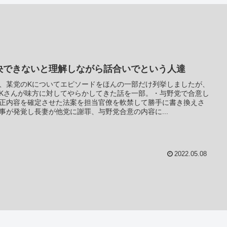
決できないと理解しながら話合いでという人達
、某党のKについてエピソードをほんの一部だけ列挙しましたが、
Kさんが味方に対してやらかしてきた話を一部。・与野党で合意し
正内容を確定させた法案を担当官僚を軟禁して勝手に書き換えさ
事が発覚し長妻が他党に謝罪、与野党合意の内容に...
2022.05.08