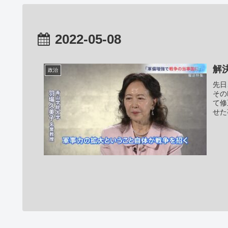
2022-05-08
解
政治
先日
その
て修
せた