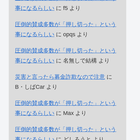
事になるらしい
に
f5
より
圧倒的賛成多数が「押し切った」という
事になるらしい
に
opqs
より
圧倒的賛成多数が「押し切った」という
事になるらしい
に
名無しで結構
より
災害と言ったら募金詐欺なので注意
に
B・しばCar
より
圧倒的賛成多数が「押し切った」という
事になるらしい
に
Max
より
圧倒的賛成多数が「押し切った」という
事になるらしい
に
どしろうと
より