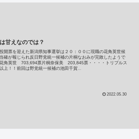
○は甘えなのでは？
投開票を迎えた新潟県知事選挙は２０：００に現職の花角英世候
当確が報じられ反日野党統一候補の片桐なおみが完敗したようで
花角英世 703,694票片桐奈保美 203,845票・・・・トリプルス
以上！！前回は野党統一候補の池田千賀...
2022.05.30