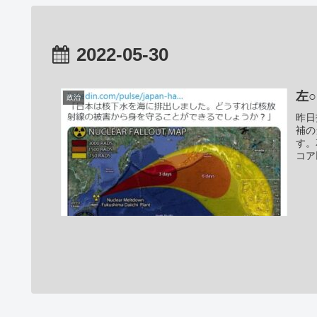
2022-05-30
左
政治
昨日
補の
す。
コア