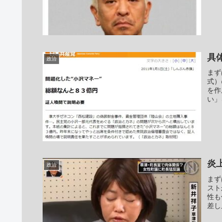
具
政治
まず
式）
を作
い」
炎
政治
まず
スト
性も
差し