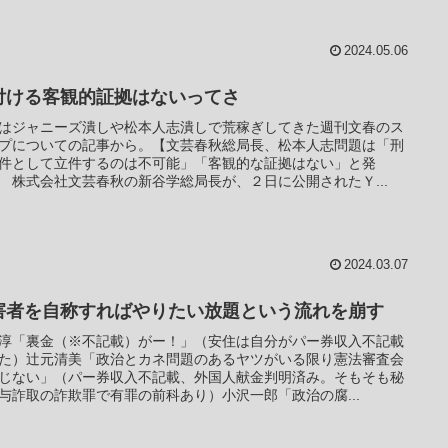
2024.05.06
付ける客観的証拠はないってさ
はジャニーズ潰しや松本人志潰しで荒稼ぎしてきた週刊文春のス
プについての記事から。【文芸春秋総局長、松本人志問題は「刑
件として立件するのは不可能」「客観的な証拠はない」と発
 株式会社文芸春秋の新谷学総局長が、２日に公開されたＹ...
2024.03.07
害者を自称すればやりたい放題という流れを崩す
淳「裏金（※不記載）がー！」（安住は自分がパー券収入不記載
た）辻元清美「政治とカネ問題のあるヤツがいる限り憲法審査会
じない」（パー券収入不記載、外国人献金判明済み。そもそも秘
与詐取の詐欺罪で有罪の前科あり）小沢一郎「政治の腐...