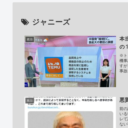
ジャニーズ
本
政治
の
※ト
機事
すが
事故
悪
政治
前の
いる
レて
ない