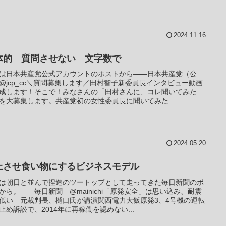
2024.11.16
体的 質問させない 文字数で
は日本共産党公式アカウントのポストから――日本共産党（公
@jcp_cc＼質問募集します／田村智子新委員長インタビュー動画
成します！そこで！みなさんの「田村さんに、コレ聞いてみた
を大募集します。共産党初の女性委員長に聞いてみた...
2024.05.20
上させ食い物にするビジネスモデル
は朝日と並んで捏造のツートップとして走ってきた毎日新聞のポ
から。――毎日新聞 @mainichi「原発安全」は思い込み、耐震
低い 元裁判長、樋口氏が講演関西電力大飯原発3、4号機の運転
止め訴訟で、2014年に再稼働を認めない...