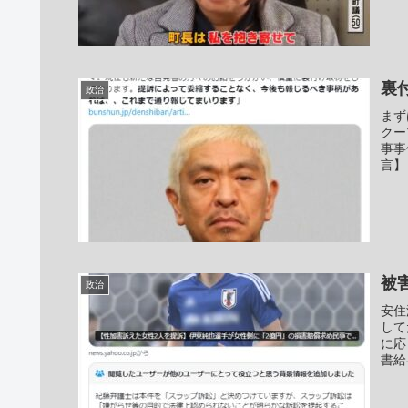
裏
政治
まず
クー
事事
言】
被
政治
安住
して
に応
書給