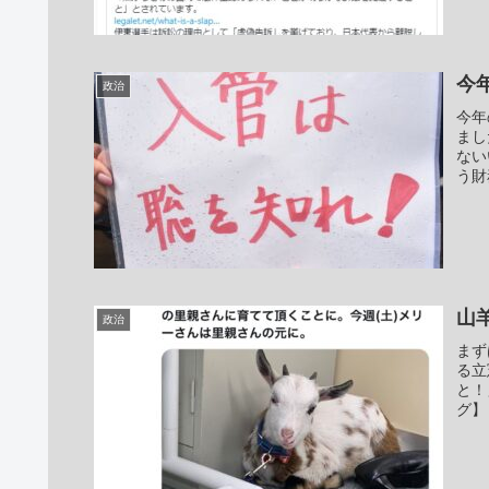
今
政治
今年
まし
ない
う財
山
政治
まず
る立
と！
グ】