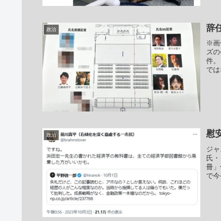
辞
政治
※画
ズの
件。
では
慰
政治
ジャ
氏・
冊」
で今