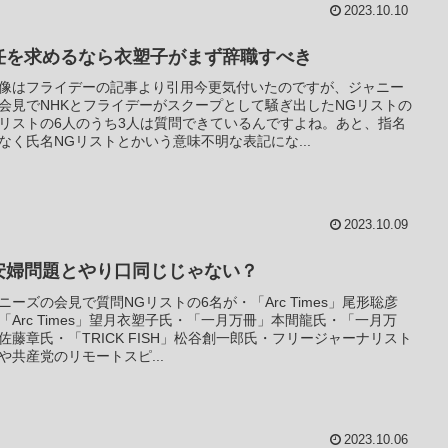
2023.10.10
任を求めるなら衣塑子がまず辞職すべき
像はフライデーの記事より引用今更気付いたのですが、ジャニー
会見でNHKとフライデーがスクープとして騒ぎ出したNGリストの
リストの6人のうち3人は質問できているんですよね。あと、指名
なく氏名NGリストとかいう意味不明な表記にな...
2023.10.09
安婦問題とやり口同じじゃない？
ニーズの会見で質問NGリストの6名が・「Arc Times」尾形聡彦
「Arc Times」望月衣塑子氏・「一月万冊」本間龍氏・「一月万
佐藤章氏・「TRICK FISH」松谷創一郎氏・フリージャーナリスト
や共産党のリモートスピ...
2023.10.06