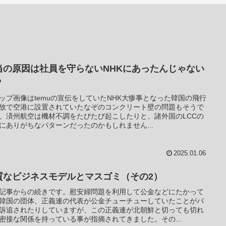
当の原因は社員を守らないNHKにあったんじゃない
？
ップ画像はtemuの宣伝をしていたNHK大惨事となった韓国の飛行
故で空港に設置されていたなぞのコンクリート壁の問題もそうで
、済州航空は機材不調をたびたび起こしたりと、諸外国のLCCの
にありがちなパターンだったのかもしれません...
2025.01.06
質なビジネスモデルとマスゴミ（その2）
記事からの続きです。慰安婦問題を利用して公金などにたかって
韓国の団体、正義連の代表が公金チューチューしていたことがバ
訴追されたりしていますが、この正義連が北朝鮮と切っても切れ
密接な関係を持っている事が指摘されてきました。その...