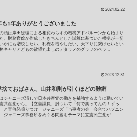
2024.02.22
年も1年ありがとうございました
の頭は岸田総理による相変わらずの増税アドバルーンから始まり
た。財務官僚が作成したきちんとした試算に基づいた根拠が一切
いかにも増税したい、利権を増やしたい、天下りに繋げたいとい
務キャリアどもの欲望丸出しのデタラメのグラフのペラ...
2023.12.31
羊捨ておばさん、山井和則が引くほどの難癖
はジャニーズ潰しで日本共産党の動きを補強するように動いてい
憲共産党から。【立憲議員、肘ついて「何で笑ってんの！ずっ
」と官僚怒鳴りつけ ジャニーズ「当事者の会」会合でハプニン
 ジャニーズ事務所をめぐる問題をテーマに立憲民主党が...