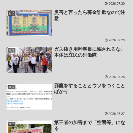
2026.07.30
災害と言ったら募金詐欺なので注
政治
意
2026.07.29
ガス抜き用幹事長に騙されるな。
政治
本体は立民の別働隊
2026.07.28
邪魔をすることとウソをつくこと
政治
ばかり
2026.07.27
第三者の加害まで「空襲等」にな
政治
る