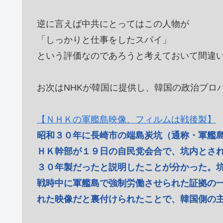
逆に言えば中共にとってはこの人物が
「しっかりと仕事をしたスパイ」
という評価なのであろうと考えておいて間違
お次はNHKが韓国に提供し、韓国の政治プロ
【ＮＨＫの軍艦島映像、フィルムは戦後製】
昭和３０年に長崎市の端島炭坑（通称・軍艦
ＨＫ幹部が１９日の自民党会合で、坑内とさ
３０年製だったと説明したことが分かった。
戦時中に軍艦島で強制労働させられた証拠の
れた映像だと裏付けられたことで、韓国側の