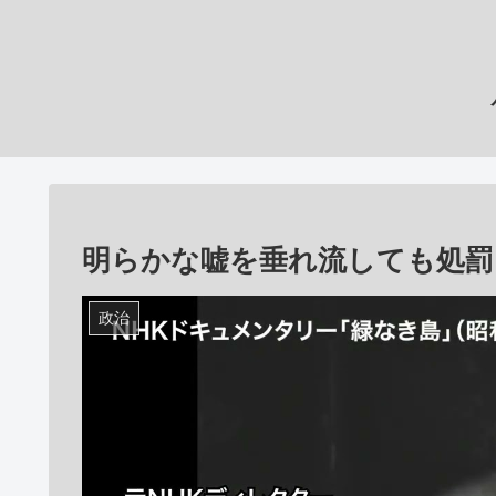
明らかな嘘を垂れ流しても処罰
政治