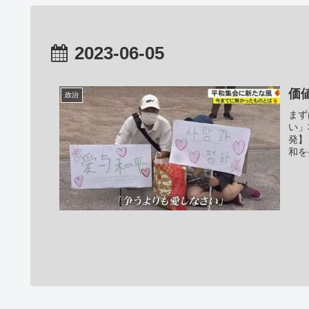
2023-06-05
価
政治
まず
い」
発】
和を