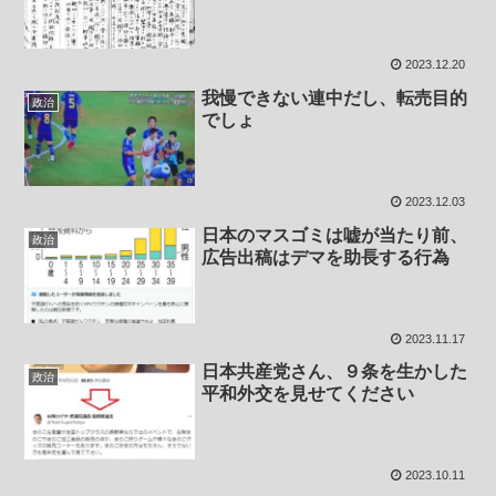
2023.12.20
我慢できない連中だし、転売目的
政治
でしょ
2023.12.03
日本のマスゴミは嘘が当たり前、
政治
広告出稿はデマを助長する行為
2023.11.17
日本共産党さん、９条を生かした
政治
平和外交を見せてください
2023.10.11