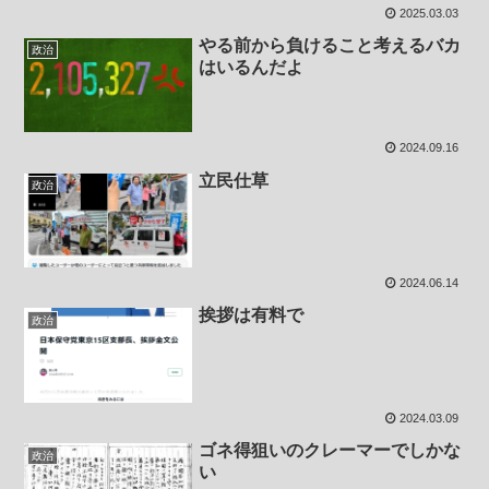
2025.03.03
やる前から負けること考えるバカ
政治
はいるんだよ
2024.09.16
立民仕草
政治
2024.06.14
挨拶は有料で
政治
2024.03.09
ゴネ得狙いのクレーマーでしかな
政治
い