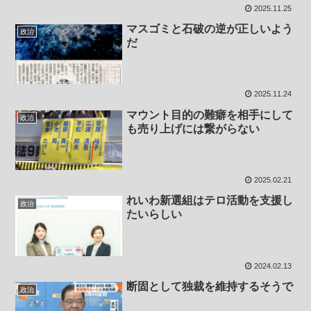
2025.11.25
マスゴミと石破の逆が正しいよう
政治
だ
2025.11.24
マウント目的の難癖を相手にして
政治
も売り上げには繋がらない
2025.02.21
れいわ新選組はテロ活動を支援し
政治
たいらしい
2024.02.13
断固として独裁を維持するそうで
政治