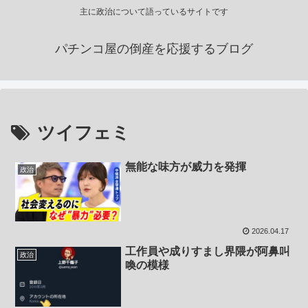
主に政治について語っているサイトです
パチンコ屋の倒産を応援するブログ
ツイフェミ
無能な味方が威力を発揮
政治
2026.04.17
工作員や成りすまし界隈が阿鼻叫
政治
喚の模様