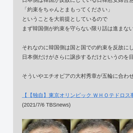
「約束をちゃんとまもってください」
ということを大前提としているので
まず韓国側が約束を守らない限り話は進まな
それなのに韓国側は国と国での約束を反故に
日本側だけがさらに譲歩するだけというのを
そういやエチオピアの大村秀章が五輪に合わ
【【独自】東京オリンピック ＷＨＯテドロス
(2021/7/6 TBSnews)