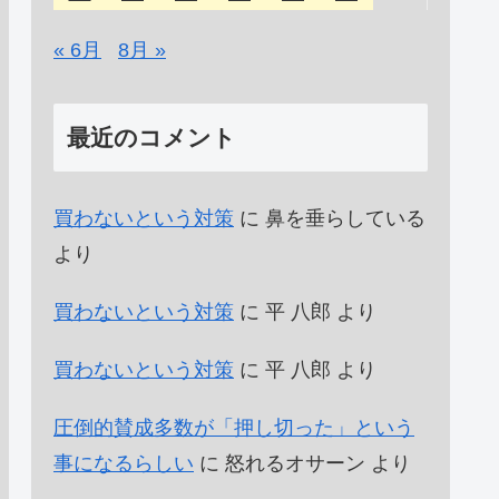
« 6月
8月 »
最近のコメント
買わないという対策
に
鼻を垂らしている
より
買わないという対策
に
平 八郎
より
買わないという対策
に
平 八郎
より
圧倒的賛成多数が「押し切った」という
事になるらしい
に
怒れるオサーン
より