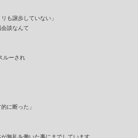
ミリも譲歩していない」
脳会談なんて
スルーされ
方的に断った」
本が無礼を働いた事にまでしています。