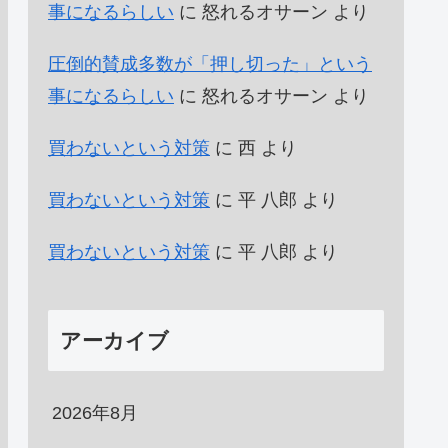
事になるらしい
に
怒れるオサーン
より
圧倒的賛成多数が「押し切った」という
事になるらしい
に
怒れるオサーン
より
買わないという対策
に
西
より
買わないという対策
に
平 八郎
より
買わないという対策
に
平 八郎
より
アーカイブ
2026年8月