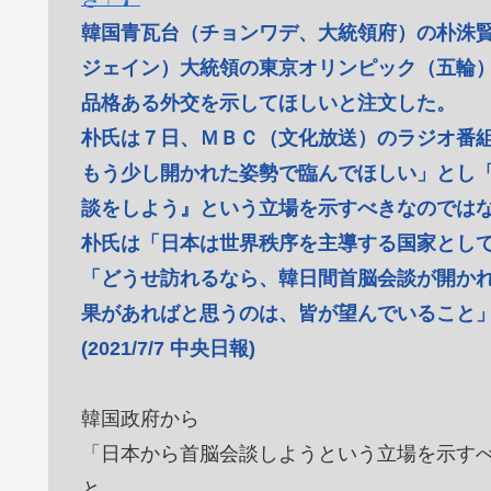
韓国青瓦台（チョンワデ、大統領府）の朴洙
ジェイン）大統領の東京オリンピック（五輪
品格ある外交を示してほしいと注文した。
朴氏は７日、ＭＢＣ（文化放送）のラジオ番
もう少し開かれた姿勢で臨んでほしい」とし
談をしよう』という立場を示すべきなのでは
朴氏は「日本は世界秩序を主導する国家とし
「どうせ訪れるなら、韓日間首脳会談が開か
果があればと思うのは、皆が望んでいること
(2021/7/7 中央日報)
韓国政府から
「日本から首脳会談しようという立場を示す
と、