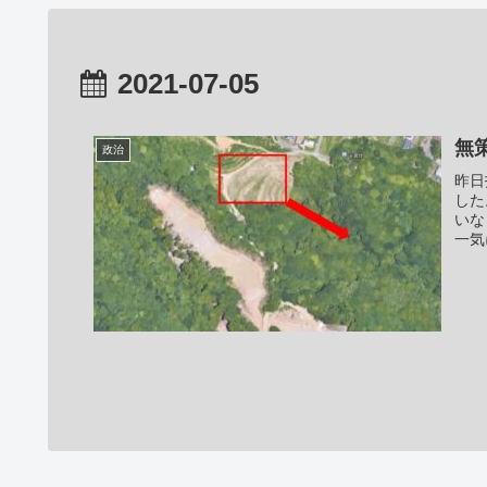
2021-07-05
無
政治
昨日
した
いな
一気