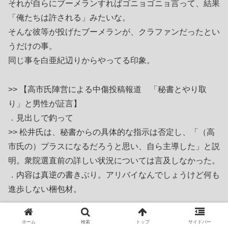
それが自らにブーメランすればゴニョゴニョ言って、結果
「俺たちは許される」みたいな。
そんな彼等が投げたブーメランが、クラファンだったとい
うだけの事。
同じ事を白亜紀辺りからやってる印象。
>> 【高市氏陣営による中傷投稿報道 「秘書とやり取
り」と男性が証言】
．見出しで釣って
>> 松井氏は、秘書からの具体的な指示は否定し、「（高
市氏の）プラスになるだろうと思い、自ら主導した」と説
明。衆院選直前の詳しい状況については言及しなかった。
．内容は真逆の書きぶり。アリバイなんでしょうけど何も
進歩しない梱包材。
優しい主様は、オールドメディアにとって言葉は人間を騙
ホーム
検索
トップ
サイドバー