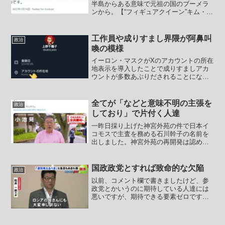
半島からある意味で元祖の国のブーメラ
ンから。【“フィギュアクイーン”キム・ヨ
ナ、北京五輪の相次ぐ騒動に「スポーツ
精神というものがある」】(2022/2/24
Wow!Korea)せーの、「おまえが言う
工作員や成りすまし界隈が阿鼻叫
政治
な！...
喚の模様
イーロン・マスクがXのアカウントの所在
地表示を導入したことで成りすましアカ
ウントが多数あぶりだされることになり
ました。特に中国と韓国についてはイー
ロン・マスクのちょっとした仕掛けがク
リティカルヒットしています。アカウン
全てが「などと意味不明の主張を
政治
トの所在地情報が開示さ...
しており」で片付く人達
一昨日採り上げた神宮外苑の件で日本イ
コモスで主査を務める石川幹子の名前を
出しました。神宮外苑の再開発は認めな
いだの神宮外苑の林の伐採は2本しか認め
ないだのかなり異常な主張をしている人
物です。1ヘクタールに満たない神宮外苑
国政政党とすれば致命的な欠陥
政治
の林についてはぎゃー...
以前、コメント欄で書きましたけど、参
政党とかいうのに期待している人達には
悪いですが、期待できる要素ゼロです。
特に最近の陰謀論にもがっつり乗っかっ
て過去にも陰謀論に乗っかっていてQア
ノンを経由してプーアノン化してるとこ