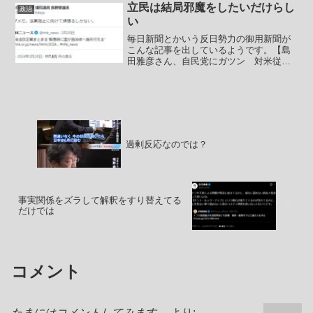
ろで論外なのですが、そも...
立民は結局邪魔をしたいだけらし
政治
い
毎日新聞とかいう反日勢力の御用新聞が
こんな記事を出しているようです。【島
田雅彦さん、自民党にガツン 対米従
属、保守でなく「保身」 「公益への奉
仕」置き去り】～読む価値がないので省
略～(2024/2/19 毎日waiwai変態新聞)島田
雅彦と...
過剰反応なのでは？
事実関係をズラして解釈をすり替えてる
だけでは
コメント
たまにはコメントしてみます。
より: