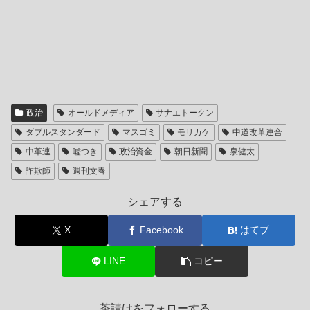
政治
オールドメディア
サナエトークン
ダブルスタンダード
マスゴミ
モリカケ
中道改革連合
中革連
嘘つき
政治資金
朝日新聞
泉健太
詐欺師
週刊文春
シェアする
X
Facebook
はてブ
LINE
コピー
茶請けをフォローする