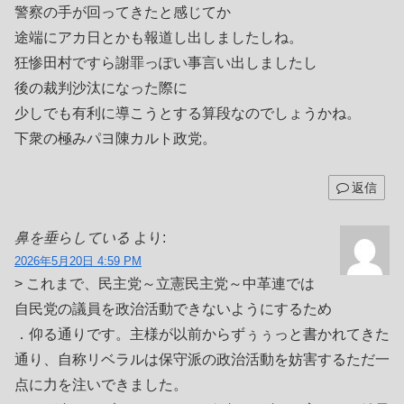
警察の手が回ってきたと感じてか
途端にアカ日とかも報道し出しましたしね。
狂惨田村ですら謝罪っぽい事言い出しましたし
後の裁判沙汰になった際に
少しでも有利に導こうとする算段なのでしょうかね。
下衆の極みパヨ陳カルト政党。
返信
鼻を垂らしている
より:
2026年5月20日 4:59 PM
> これまで、民主党～立憲民主党～中革連では
自民党の議員を政治活動できないようにするため
．仰る通りです。主様が以前からずぅぅっと書かれてきた
通り、自称リベラルは保守派の政治活動を妨害するただ一
点に力を注いできました。