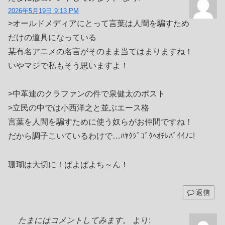
2026年5月19日 9:13 PM
>オールドメディアにとって言葉は人間を騙すため
だけの道具になっている
某有名アニメの名言がそのまま当てはまりますね！
いやマジで私もそう思いますよ！
>中革連のクラファンの件で泉健太のポスト
>立民の中では小西洋之と並ぶエース格
言葉を人間を騙すために使う奴らがお仲間ですね！
だから調子こいているわけで…ﾊﾔｸｼﾞｺﾞｸﾍｵﾁﾚﾊﾞｲｲﾉﾆ!
珊瑚は大切に！ぱよぱよち～ん！
返信
たまにはコメントしてみます。
より: