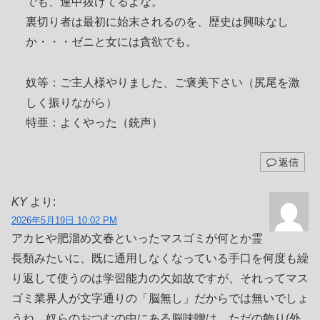
でも、連中抜けてるよな。
裏切り者は最初に始末されるのを、歴史は興味なし
か・・・ゼニと女には貪欲でも。
奴等：ご主人様やりました、ご褒美下さい（尻尾を激
しく振りながら）
特亜：よくやった（銃声）
返信
KY
より:
2026年5月19日 10:02 PM
アカヒや肥溜め文春といったマスゴミが何とか霊
長類みたいに、既に通用しなくなっている手口を何度も繰
り返して使うのは学習能力の欠如故ですが、それってマス
ゴミ業界人が文字通りの「脳無し」だからでは無いでしょ
うね。奴らのおつむの中にある脳味噌は、ただの飾り(外