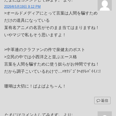
2026年5月19日 9:12 PM
>オールドメディアにとって言葉は人間を騙すため
だけの道具になっている
某有名アニメの名言がそのまま当てはまりますね！
いやマジで私もそう思いますよ！
>中革連のクラファンの件で泉健太のポスト
>立民の中では小西洋之と並ぶエース格
言葉を人間を騙すために使う奴らがお仲間ですね！
だから調子こいているわけで…ﾊﾔｸｼﾞｺﾞｸﾍｵﾁﾚﾊﾞｲｲﾉﾆ!
珊瑚は大切に！ぱよぱよち～ん！
返信
たまにはコメントしてみます。
より: