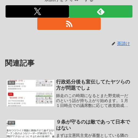
茶請け
関連記事
行政処分後も宣伝してたヤツらの
政治
方が問題でしょ
師走のこの時期になるとまた野党統一だ
のという話が持ち上がり始めます。１月
１日時点での議席数に応じて政党助成金
が配分されるため小沢一郎に関しては特
にそこを狙ってのものでしかありませ
ん。しかしながら柚木道義や今井雅人な
９条が守るのは敵であって日本で
政治
ど比例ゾンビ常連議員にとっ...
はない
まずは立憲民主党が基盤としている隣の