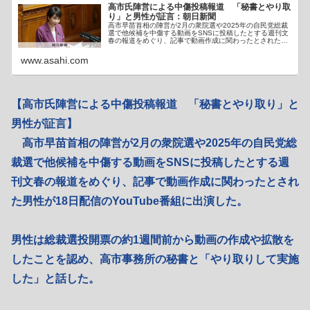
高市氏陣営による中傷投稿報道 「秘書とやり取
り」と男性が証言：朝日新聞
高市早苗首相の陣営が2月の衆院選や2025年の自民党総裁
選で他候補を中傷する動画をSNSに投稿したとする週刊文
春の報道をめぐり、記事で動画作成に関わったとされた男
性が18日配信のYouTube番組に…
www.asahi.com
【高市氏陣営による中傷投稿報道 「秘書とやり取り」と
男性が証言】
高市早苗首相の陣営が2月の衆院選や2025年の自民党総
裁選で他候補を中傷する動画をSNSに投稿したとする週
刊文春の報道をめぐり、記事で動画作成に関わったとされ
た男性が18日配信のYouTube番組に出演した。
男性は総裁選投開票の約1週間前から動画の作成や拡散を
したことを認め、高市事務所の秘書と「やり取りして実施
した」と話した。