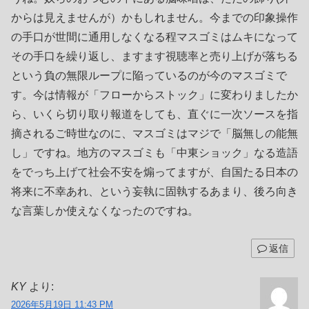
からは見えませんが）かもしれません。今までの印象操作
の手口が世間に通用しなくなる程マスゴミはムキになって
その手口を繰り返し、ますます視聴率と売り上げが落ちる
という負の無限ループに陥っているのが今のマスゴミで
す。今は情報が「フローからストック」に変わりましたか
ら、いくら切り取り報道をしても、直ぐに一次ソースを指
摘されるご時世なのに、マスゴミはマジで「脳無しの能無
し」ですね。地方のマスゴミも「中東ショック」なる造語
をでっち上げて社会不安を煽ってますが、自国たる日本の
将来に不幸あれ、という妄執に固執するあまり、後ろ向き
な言葉しか使えなくなったのですね。
返信
KY
より:
2026年5月19日 11:43 PM