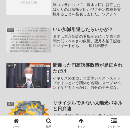
豚コレラについて、農水大臣に就任した
ばかりの江藤拓大臣がワクチン接種を実
施することを発表しました。ワクチンに
はメリットとデメリットがあります。メ
リットは当然ながら豚コレラウイルスに
耐性が付くため発症しにくくなることた
いい加減引退したらいかが？
政治
だしワクチンを接種させた...
まずは東京新聞の看板記者にして東京新
聞の低レベルさの象徴、望月衣塑子記者
のツイートから。-----望月衣塑子
@ISOKO_MOCHIZUKIジェンダー平等に
熱心な辻元清美氏と池内さおり氏が落選
する一方で、杉田水脈氏が比例当選。日
本社会では...
間違った円高誘導政策が是正され
政治
ただけ
イギリスのエコテロ団体ジャストストッ
プオイルという団体が名画にスープやペ
ンキなどをぶっかけ、自分の手を壁など
に接着剤でくっつけて邪魔をして脱化石
燃料をアピールするという愚かな行為を
繰り返している事が報じられています。
リサイクルできない太陽光パネル
政治
てめーらが着ている服の化...
と日弁連
まずは危険なモバイルバッテリーから。
【【速報】東京メトロ半蔵門線の電車内
でモバイルバッテリー発火 半蔵門線は
ホーム
検索
トップ
サイドバー
全線で運転再開】東京メトロなどにより