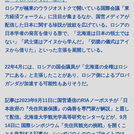
ロシアが極東のウラジオストクで開いている国際会議「東
方経済フォーラム」に注目が集まるなか、国営メディアが
配信した日本に関する珍説が波紋を広げている。ロシアの
日本学者の発言を借りる形で、「北海道は日本の領土では
ない」「武士道はアイヌから学んだ」「切腹の儀式はアイ
ヌから借りた」といった主張を展開している。
22年4月には、ロシアの国会議員が「北海道の全権はロシ
アにある」と主張したことがあり、ロシア側によるプロパ
ガンダが加速する可能性もありそうだ。
記事は2023年9月11日に国営通信のRIAノーボスチが「日
本政府の『先住民族保護』の偽善を専門家が解説」と題し
て配信。北海道大学観光学高等研究センターなどが、9月
14日に 国際シンポジウム「先住民観光の挑戦」を開くこ
とを批判する記事だ。シンポジウムのウェブサイトでは、