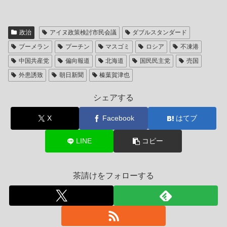
政治
アイヌ政策検討市民会議
ダブルスタンダード
ブーメラン
プーチン
マスゴミ
ロシア
不凍港
中国共産党
偏向報道
北海道
国民民主党
売国
外患誘致
朝日新聞
榛葉賀津也
シェアする
X
Facebook
はてブ
LINE
コピー
茶請けをフォローする