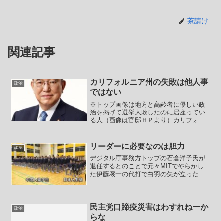
茶請け
関連記事
カリフォルニア州の失敗は他人事
政治
ではない
※トップ画像は地方と高齢者に優しい政
治を掲げて選挙大敗したのに居座ってい
る人（画像は官邸ＨＰより）カリフォル
ニア州の山火事の件ちょっとまとめ【米
LA大火災、焼失した住宅の多くが「無保
険」か 近年の山火事頻発で多数の保険
リーダーに必要なのは胆力
政治
会社がすでに撤退】今月...
デジタル庁事務方トップの石倉洋子氏が
退任するとのことで元々MITでやらかし
た伊藤穣一の代打で白羽の矢が立った人
ではありますが、やはり霞ヶ関の人達の
デジタル介護から始めないといけないと
いうのが、相当な負担だったことは容易
に想像が付きます。自分...
民主党口蹄疫災害はわすれねーか
政治
らな