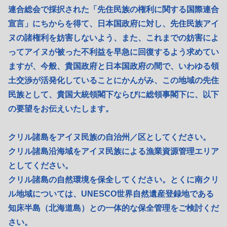
連合総会で採択された「先住民族の権利に関する国際連合
宣言」にちからを得て、日本国政府に対し、先住民族アイ
ヌの諸権利を妨害しないよう、また、これまでの妨害によ
ってアイヌが被った不利益を早急に回復するよう求めてい
ますが、今般、貴国政府と日本国政府の間で、いわゆる領
土交渉が活発化していることにかんがみ、この地域の先住
民族として、貴国大統領閣下ならびに総領事閣下に、以下
の要望をお伝えいたします。
クリル諸島をアイヌ民族の自治州／区としてください。
クリル諸島沿海域をアイヌ民族による漁業資源管理エリア
としてください。
クリル諸島の自然環境を保全してください。とくに南クリ
ル地域については、UNESCO世界自然遺産登録地である
知床半島（北海道島）との一体的な保全管理をご検討くだ
さい。