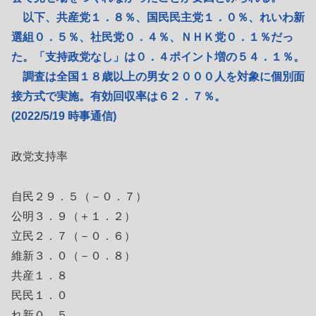
以下、共産党１．８％、国民民主党１．０％、れいわ新
選組０．５％、社民党０．４％、ＮＨＫ党０．１％だっ
た。「支持政党なし」は０．４ポイント増の５４．１％。
調査は全国１８歳以上の男女２０００人を対象に個別面
接方式で実施。有効回収率は６２．７％。
(2022/5/19 時事通信)
政党支持率
自民２９．５（－０．７）
公明３．９（＋１．２）
立民２．７（－０．６）
維新３．０（－０．８）
共産１．８
民民１．０
れ新０．５