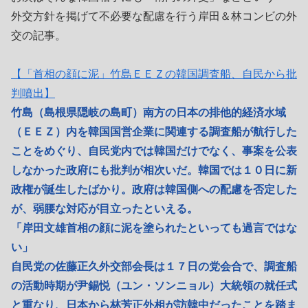
外交方針を掲げて不必要な配慮を行う岸田＆林コンビの外
交の記事。
【「首相の顔に泥」竹島ＥＥＺの韓国調査船、自民から批
判噴出】
竹島（島根県隠岐の島町）南方の日本の排他的経済水域
（ＥＥＺ）内を韓国国営企業に関連する調査船が航行した
ことをめぐり、自民党内では韓国だけでなく、事案を公表
しなかった政府にも批判が相次いだ。韓国では１０日に新
政権が誕生したばかり。政府は韓国側への配慮を否定した
が、弱腰な対応が目立ったといえる。
「岸田文雄首相の顔に泥を塗られたといっても過言ではな
い」
自民党の佐藤正久外交部会長は１７日の党会合で、調査船
の活動時期が尹錫悦（ユン・ソンニョル）大統領の就任式
と重なり、日本から林芳正外相が訪韓中だったことを踏ま