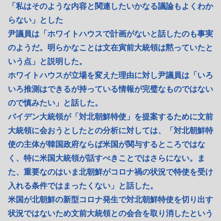
「私はそのような内容と関連したいかなる議論もよくわか
らない」とした
尹議員は「ホワイトハウスで計画がないと話したのも事実
のようだ。明らかなことは文在寅前大統領は黙っていたと
いう点」と説明した。
ホワイトハウスが立場を変えた理由に対し尹議員は「いろ
いろ推測はできるが持っている情報が完璧なものではない
ので慎みたい」と話した。
バイデン大統領が「対北朝鮮特使」を提案するために文前
大統領に会おうとしたとの分析に対しては、「対北朝鮮特
使の主体が韓国政府ならば米国が関与するところではな
く、特に米国大統領が話すべきことではさらにない。ま
た、重要なのはいま北朝鮮がコロナ禍の状況で特使を受け
入れる条件ではまったくない」と話した。
米国が北朝鮮の新型コロナ発生で対北朝鮮特使を切り出す
状況ではないため文前大統領との会合を取り消したという