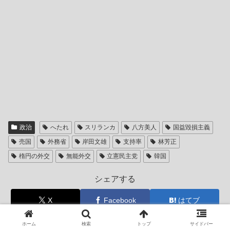
政治
へたれ
スリランカ
八方美人
国益毀損主義
売国
外務省
岸田文雄
支持率
林芳正
楕円の外交
無能外交
立憲民主党
韓国
シェアする
X
Facebook
はてブ
LINE
コピー
ホーム
検索
トップ
サイドバー