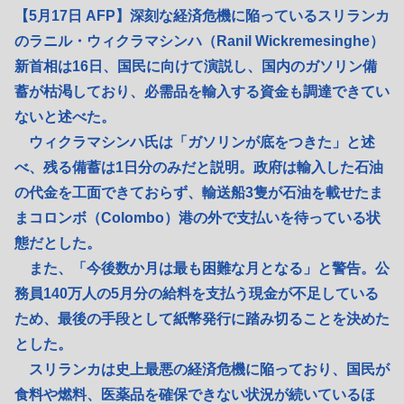
【5月17日 AFP】深刻な経済危機に陥っているスリランカ
のラニル・ウィクラマシンハ（Ranil Wickremesinghe）
新首相は16日、国民に向けて演説し、国内のガソリン備
蓄が枯渇しており、必需品を輸入する資金も調達できてい
ないと述べた。
ウィクラマシンハ氏は「ガソリンが底をつきた」と述
べ、残る備蓄は1日分のみだと説明。政府は輸入した石油
の代金を工面できておらず、輸送船3隻が石油を載せたま
まコロンボ（Colombo）港の外で支払いを待っている状
態だとした。
また、「今後数か月は最も困難な月となる」と警告。公
務員140万人の5月分の給料を支払う現金が不足している
ため、最後の手段として紙幣発行に踏み切ることを決めた
とした。
スリランカは史上最悪の経済危機に陥っており、国民が
食料や燃料、医薬品を確保できない状況が続いているほ