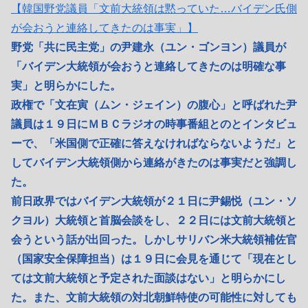
【韓国野党議員「文前大統領は黙っていた…バイデン氏側
が会おうと連絡してきたのは事実」】
野党「共に民主党」の尹建永（ユン・ゴンヨン）議員が
「バイデン大統領が会おうと連絡してきたのは明確な事
実」と明らかにした。
政権で「文在寅（ムン・ジェイン）の腹心」と呼ばれた尹
議員は１９日にＭＢＣラジオの時事番組とのとインタビュ
ーで、「米国側で正確に答えなければならないようだ」と
してバイデン大統領側から連絡がきたのは事実だと強調し
た。
前日政界ではバイデン大統領が２１日に尹錫悦（ユン・ソ
クヨル）大統領と首脳会談をし、２２日には文前大統領と
会うという話が出回った。しかしサリバン米大統領補佐官
（国家安全保障担当）は１９日に会見を通じて「現在とし
ては文前大統領と予定された面談はない」と明らかにし
た。また、文前大統領の対北朝鮮特使の可能性に対しても