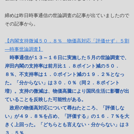
締めは昨日時事通信の世論調査の記事が出ていましたので
その記事から。
【内閣支持微減５０．８％ 物価高対応「評価せず」５割
―時事世論調査】
時事通信が１３～１６日に実施した５月の世論調査で、
岸田内閣の支持率は前月比１．８ポイント減の５０．
８％、不支持率は１．０ポイント減の１９．２％となっ
た。「分からない」は３０．０％（同２．８ポイント
増）。支持の微減は、物価高騰により国民生活に影響が出
ていることを反映した可能性がある。
政府の物価高対応について尋ねたところ、「評価しな
い」が４９．８％を占め、「評価する」の１６．７％を大
きく上回った。「どちらとも言えない・分からない」は３
３．５％。