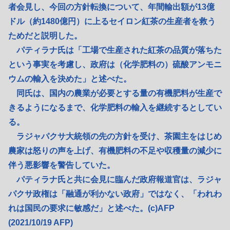
者会見し、今回の方針転換について、年間輸出額が13億
ドル（約1480億円）に上るセイロン紅茶の生産者を救う
ためだと説明した。
パティラナ氏は「工場で生産された紅茶の品質が落ちた
という事実を考慮し、政府は（化学肥料の）硫酸アンモニ
ウムの輸入を決めた」と述べた。
同氏は、国内の農業が必要とする量の有機肥料が生産で
きるようになるまで、化学肥料の輸入を継続するとしてい
る。
ラジャパクサ大統領の先の方針を受け、茶園主をはじめ
農家は怒りの声を上げ、有機肥料の不足や収穫量の減少に
伴う悪影響を警告していた。
パティラナ氏と共に会見に臨んだ政府報道官は、ラジャ
パクサ政権は「融通が利かない政府」ではなく、「われわ
れは国民の要求に敏感だ」と述べた。(c)AFP
(2021/10/19 AFP)