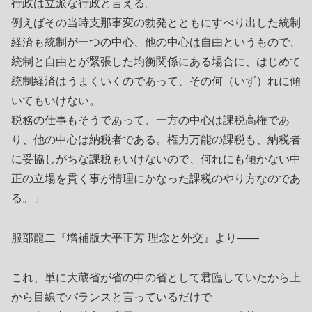
行政は立派な行政と言える。
例えばその当時支那事変の勃発とともにすべり出した統制
経済も統制が一つの中心、他の中心は自由というもので、
統制と自由とが緊張した均衡関係にある場合に、はじめて
統制経済はうまくいくのであって、その何（いず）れに傾
いてもいけない。
税務の仕事もそうであって、一方の中心は課税高権であ
り、他の中心は納税者である。権力万能の課税も、納税者
に妥協しがちな課税もいけないので、何れにも傾かない中
正の立場を貫く事が情理にかなった課税のやり方なのであ
る。」
服部龍二『増補版大平正芳 理念と外交』より――
これ、単に大蔵省が省の中の省として君臨していたから上
から目線でバランスと言っているだけで