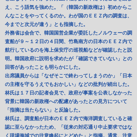
え、こう語気を強めた。「（韓国の新政権は）初めからこ
んなことをやってくるのか。わが国のＥＥＺ内の調査は、
今までと次元が違う」とも指摘した。
外務省は会合で、韓国国営企業が委託したノルウェーの調
査船が９～１２日の４日間、竹島南方の日本のＥＥＺ内で
航行しているのを海上保安庁の巡視船などが確認したと説
明。韓国政府に説明を求めたが「確認できていない」との
回答があったことも明らかにした。
出席議員からは「なぜそこで終わってしまうのか」「日本
の主権を守るうえでもおかしい」などの批判が続出した。
林氏は１７日の記者会見で、政府が事案を公表しなかった
背景に韓国の新政権への配慮があったとの見方について
「指摘は当たらない」と反論した。
林氏は、調査船が日本のＥＥＺ内で海洋調査していると確
認に至らなかったため、「従来の対応通り中止要求ではな
く現場海域での注意喚起にとどめた」と指摘。通常、注意