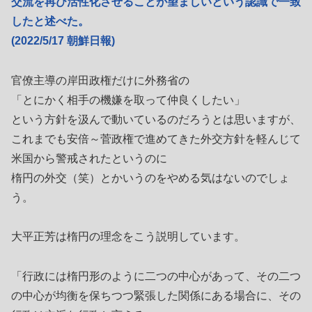
交流を再び活性化させることが望ましいという認識で一致
したと述べた。
(2022/5/17 朝鮮日報)
官僚主導の岸田政権だけに外務省の
「とにかく相手の機嫌を取って仲良くしたい」
という方針を汲んで動いているのだろうとは思いますが、
これまでも安倍～菅政権で進めてきた外交方針を軽んじて
米国から警戒されたというのに
楕円の外交（笑）とかいうのをやめる気はないのでしょ
う。
大平正芳は楕円の理念をこう説明しています。
「行政には楕円形のように二つの中心があって、その二つ
の中心が均衡を保ちつつ緊張した関係にある場合に、その