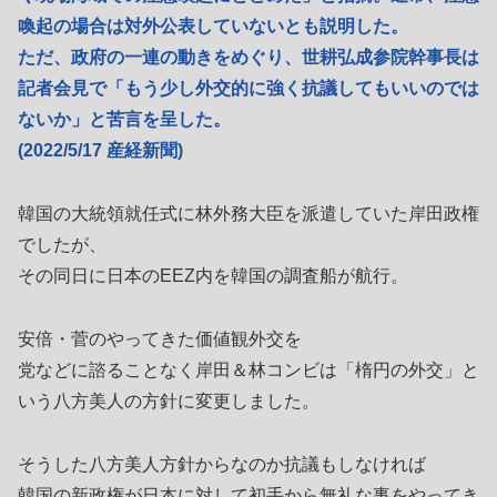
喚起の場合は対外公表していないとも説明した。
ただ、政府の一連の動きをめぐり、世耕弘成参院幹事長は
記者会見で「もう少し外交的に強く抗議してもいいのでは
ないか」と苦言を呈した。
(2022/5/17 産経新聞)
韓国の大統領就任式に林外務大臣を派遣していた岸田政権
でしたが、
その同日に日本のEEZ内を韓国の調査船が航行。
安倍・菅のやってきた価値観外交を
党などに諮ることなく岸田＆林コンビは「楕円の外交」と
いう八方美人の方針に変更しました。
そうした八方美人方針からなのか抗議もしなければ
韓国の新政権が日本に対して初手から無礼な事をやってき