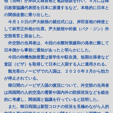
領（当時）が岸田文雄首相と電話会談を行い、４月には韓
日政策協議代表団を日本に派遣するなど、本格的に日本と
の関係改善に乗り出した。
今月１０日の尹大統領の就任式には、岸田首相の特使と
して林芳正外相が出席。尹大統領や朴振（パク・ジン）外
交部長官と面会した。
外交部の当局者は、今回の水際対策緩和の発表に際して
日本側から事前に通知があったと明らかにした。
今回の待機免除措置は留学生や駐在員、短期出張者など
査証（ビザ）を取得して日本に入国する人に適用される。
観光客のノービザでの入国は、２０２０年３月から効力
が停止されている。
韓日間のノービザ入国の復活について、外交部の当局者
は両国間の人的交流の需要や国内外の防疫状況などを総合
的に考慮し、関係国と協議を行っていると説明した。
また、韓日両国は新型コロナの状況を見極めながら人的