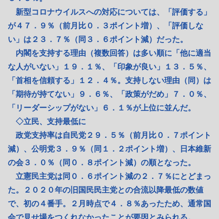
新型コロナウイルスへの対応については、「評価する」
が４７．９％（前月比０．３ポイント増）、「評価しな
い」は２３．７％（同３．６ポイント減）だった。
内閣を支持する理由（複数回答）は多い順に「他に適当
な人がいない」１９．１％、「印象が良い」１３．５％、
「首相を信頼する」１２．４％。支持しない理由（同）は
「期待が持てない」９．６％、「政策がだめ」７．０％、
「リーダーシップがない」６．１％が上位に並んだ。
◇立民、支持最低に
政党支持率は自民党２９．５％（前月比０．７ポイント
減）、公明党３．９％（同１．２ポイント増）、日本維新
の会３．０％（同０．８ポイント減）の順となった。
立憲民主党は同０．６ポイント減の２．７％にとどまっ
た。２０２０年の旧国民民主党との合流以降最低の数値
で、初の４番手。２月時点で４．８％あったため、通常国
会で見せ場をつくれなかったことが要因とみられる。