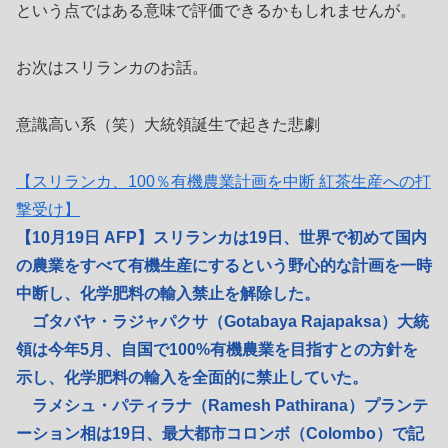
という点ではある意味で評価できるかもしれませんが。
お次はスリランカのお話。
意識高い系（笑）大統領誕生で起きた悲劇
【スリランカ、100％有機農業計画を中断 紅茶生産への打
撃受け】
【10月19日 AFP】スリランカは19日、世界で初めて国内
の農業をすべて有機生産にするという野心的な計画を一時
中断し、化学肥料の輸入禁止を解除した。
ゴタバヤ・ラジャパクサ（Gotabaya Rajapaksa）大統
領は今年5月、自国で100%有機農業を目指すとの方針を
示し、化学肥料の輸入を全面的に禁止していた。
ラメシュ・パティラナ（Ramesh Pathirana）プランテ
ーション相は19日、最大都市コロンボ（Colombo）で記