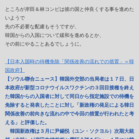
ところが岸田＆林コンビは彼の国と仲良くする事を進めた
いようで
先の不必要な配慮もそうですが、
韓国からの入国について緩和を進めるとか、
その前にやることあるでしょうに。
【日本入国時の待機免除「関係改善の流れでの措置」＝韓
国政府】
【ソウル聯合ニュース】韓国外交部の当局者は１７日、日
本政府が新型コロナウイルスワクチンの３回目接種を終え
た韓国からの入国者に対して同日から指定施設での待機を
免除すると発表したことに対し「新政権の発足による韓日
関係改善の前向きな流れの中で今回の措置が行われたと考
える」と評価した。
韓国新政権は３月に尹錫悦（ユン・ソクヨル）次期大統