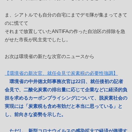
ま、シアトルでも自分の自宅にまでデモ隊が集まってきて
のに慌てて
それまで放置していたANTIFAの作った自治区の排除を急
がせた市長が民主党でしたし。
お次は環境省の新たな次官のニュースから
【環境省の新次官、就任会見で炭素税の必要性強調】
環境省の中井徳太郎事務次官は22日、就任後初の記者
会見で、二酸化炭素の排出量に応じて企業などに経済的負
担を求めるカーボンプライシングについて、脱炭素社会の
実現には「炭素税も含め有効だと本当に思っている」と
し、前向きな姿勢を示した。
ただし、新型コロナウイルスの感染拡大で経済が停滞す