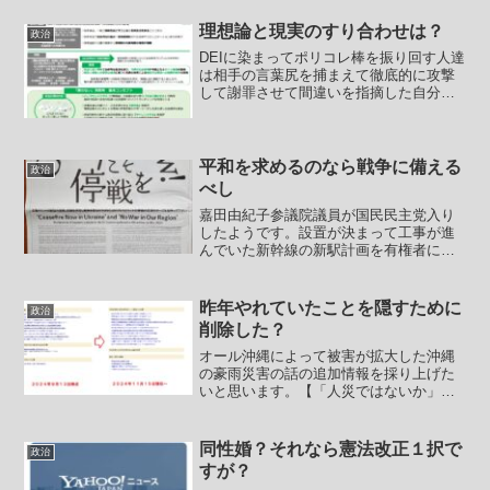
理想論と現実のすり合わせは？
政治
DEIに染まってポリコレ棒を振り回す人達
は相手の言葉尻を捕まえて徹底的に攻撃
して謝罪させて間違いを指摘した自分達
の方が正しい、上位者であるというマウ
ンティングを行います。論理的または科
学的正しさではなく、相手が非を認めさ
せて、非を認めた瞬間...
平和を求めるのなら戦争に備える
政治
べし
嘉田由紀子参議院議員が国民民主党入り
したようです。設置が決まって工事が進
んでいた新幹線の新駅計画を有権者にア
ピールするパフォーマンスで潰しておき
ながら、その後に新駅を欲しがるなど
（嘉田の後継となった三日月知事もこの
昨年やれていたことを隠すために
政治
負の遺産に足を引っ張られて...
削除した？
オール沖縄によって被害が拡大した沖縄
の豪雨災害の話の追加情報を採り上げた
いと思います。【「人災ではないか」被
災地の住民が憤る 氾濫した国頭村の比
地川 沖縄県に3度しゅんせつを要請した
が未着手】(2024/11/13 沖縄タイムス)＞
同性婚？それなら憲法改正１択で
政治
比地地区...
すが？