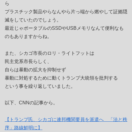
ら
プラスチック製品やらなんやら片っ端から燃やして証拠隠
滅をしていたのでしょう。
最近じゃポータブルのSSDやUSBメモリなんて便利なも
のもありますからね。
また、シカゴ市長のロリ・ライトフットは
民主党系市長らしく、
自らは暴動の拡大を抑制せず
暴動に対処するために動くトランプ大統領を批判する
という事を繰り返していました。
以下、CNNの記事から。
【トランプ氏、シカゴに連邦機関要員を派遣へ 「法と秩
序」路線鮮明に】