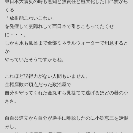
東日本大震災の時も無知と無責任と極大化した自己愛から
くる
「放射能こわいこわい」
を発症して雲隠れして西日本で引きこもってたくせ
に・・・。
しかも水も風呂まで全部ミネラルウォーターで用意すると
か
やっていたそうですからね。
これほど説得力がない人間もいません。
金権腐敗の頂点だった政治屋で
自分を守ってくれた金丸すら見捨てて逃げるほどの器の小
ささ。
自自公連立から自分が勝手に離脱したのに小渕恵三を逆恨
みし、