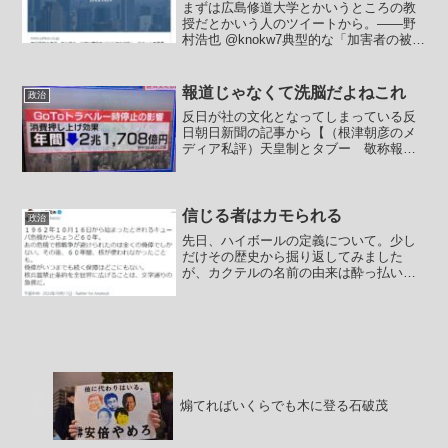
まずは広島修道大学とかいうところの教
授だとかいう人のツイートから。――野
村浩也 @knokw7典型的な「加害者の被害
妄想」日本国はたくさんの国々を侵略し
まくったが、日本国を侵略した国はひと
つもない。では、なぜ「侵略してくる敵
報道じゃなくて洗脳だよねこれ
政治
国」と思うのか。...
反日が社の文化となってしまっている反
日朝日新聞の記事から【（根津朝彦のメ
ディア私評）天皇制とタブー 敬称報
道、批判を抑制しないか】秋篠宮の立皇
嗣の礼、小室圭さんとの結婚を希望する
眞子内親王の意見表明など昨今も皇室報
道は盛んだ。しかし天皇の戦...
信じる者はカモられる
政治
先日、ハイボールの定義について。少し
だけその歴史から掘り返してみました
が、カクテルの名前の由来は酔っ払いの
記憶のあやふやさなのか、酔っ払いに寄
り添うためにバーテンダーが思いつきを
喋ったのか、まぁとにかくいろいろあっ
たりします。特に有名なのは...
煽てればいくらでも木に登る石破茂