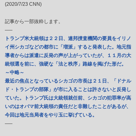
(2020/7/23 CNN)
記事から一部抜粋します。
—–
トランプ米大統領は２２日、連邦捜査機関の要員をイリノ
イ州シカゴなどの都市に「増派」すると発表した。地元指
導者からは派遣に反発の声が上がっていたが、１１月の大
統領選を前に、強硬な「法と秩序」路線を掲げた形だ。
～中略～
最近の焦点となっているシカゴの市長は２１日、「ドナル
ド・トランプの部隊」が市に入ることは許さないと反発し
ていた。トランプ氏は大統領就任前、シカゴの犯罪率が高
いのはオバマ前大統領の責任だと非難したことがあるが、
今回は地元当局者をやり玉に挙げている。
—–