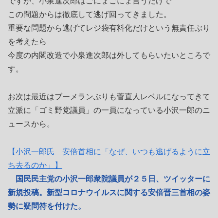
ですが、小泉進次郎はごにょごにょ言うだけで
この問題からは徹底して逃げ回ってきました。
重要な問題から逃げてレジ袋有料化だけという無責任ぶり
を考えたら
今度の内閣改造で小泉進次郎は外してもらいたいところで
す。
お次は最近はブーメランぶりも菅直人レベルになってきて
立派に「ゴミ野党議員」の一員になっている小沢一郎のニ
ュースから。
【小沢一郎氏 安倍首相に「なぜ、いつも逃げるように立
ち去るのか」】
国民民主党の小沢一郎衆院議員が２５日、ツイッターに
新規投稿。新型コロナウイルスに関する安倍晋三首相の姿
勢に疑問符を付けた。