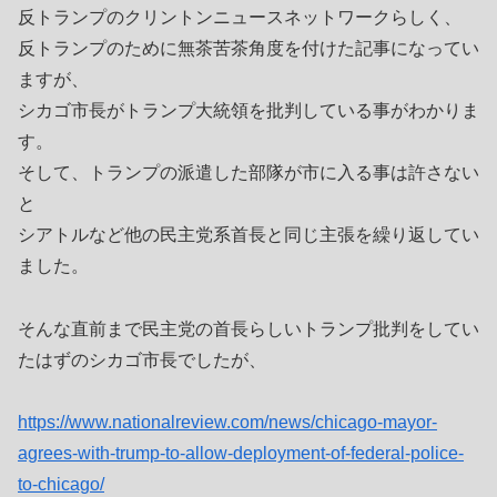
反トランプのクリントンニュースネットワークらしく、
反トランプのために無茶苦茶角度を付けた記事になってい
ますが、
シカゴ市長がトランプ大統領を批判している事がわかりま
す。
そして、トランプの派遣した部隊が市に入る事は許さない
と
シアトルなど他の民主党系首長と同じ主張を繰り返してい
ました。
そんな直前まで民主党の首長らしいトランプ批判をしてい
たはずのシカゴ市長でしたが、
https://www.nationalreview.com/news/chicago-mayor-
agrees-with-trump-to-allow-deployment-of-federal-police-
to-chicago/