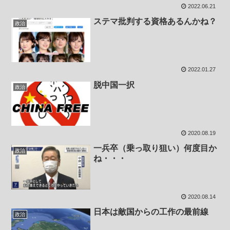
2022.06.21
ステマ批判する資格あるんかね？
政治
2022.01.27
脱中国一択
政治
2020.08.19
一兵卒（乗っ取り狙い）何度目か
政治
ね・・・
2020.08.14
日本は敵国からの工作の最前線
政治