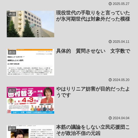
2025.05.27
現役世代の手取りをと言っていた
政治
が氷河期世代は対象外だった模様
2025.04.11
具体的 質問させない 文字数で
政治
2024.05.20
やはりリニア妨害が目的だったよ
政治
うです
2024.04.04
本筋の議論をしない立民応援団こ
政治
そが政治不信の元凶