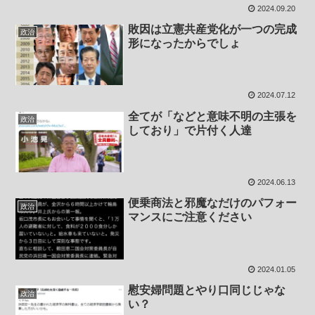
2024.09.20
敗因は立憲共産党化が一つの完成
政治
形になったからでしょ
2024.07.12
全てが「などと意味不明の主張を
政治
しており」で片付く人達
2024.06.13
便乗商法と邪魔なだけのパフォー
政治
マンスにご注意ください
2024.01.05
慰安婦問題とやり口同じじゃな
政治
い？