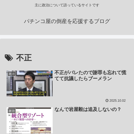
主に政治について語っているサイトです
パチンコ屋の倒産を応援するブログ
不正
不正がバレたので謝罪も忘れて慌
政治
てて抗議したらブーメラン
2025.10.02
なんで岩屋毅は追及しないの？
政治