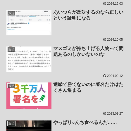
2024.12.03
あいつらが反対するのなら正しい
政治
という証明になる
2024.10.05
マスゴミが持ち上げる人物って問
政治
題あるのしかいないのな
2024.02.12
選挙で勝てないのに署名だけはた
政治
くさん集まる
2023.09.27
やっぱり○んち食べるんだ……
政治