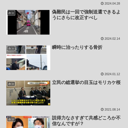
2024.04.28
偽難民は一回で強制送還できるよ
政治
うにさらに改正すべし
2024.02.14
瞬時に治ったりする骨折
政治
2024.01.12
立民の総選挙の目玉はモリカケ桜
政治
2021.08.14
説得力なさすぎて共感どころか不
政治
信なんですが？