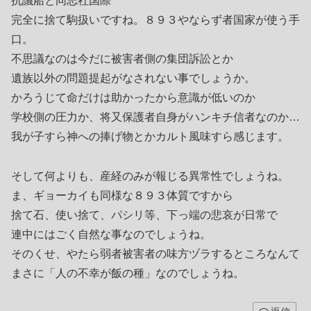
抗議船と同志社国際
完全に捨て駒扱いですね。８９３やならず者国家が使う手
口。
不思議なのは今だに被害者側の集団訴訟とか
遺族以外の問題提起がなされない事でしょうか。
かろうじて命だけは助かったから意識が低いのか
学校側の圧力か、将又保護者自身がハンキチ信者なのか…
我が子すら神への捧げ物とかカルト風味すら感じます。
そして何よりも、産経のみが報じる異常性でしょうね。
ま、ギョーカイも同様な８９３体質ですから
捨て石、使い捨て、パシリ等、下っ端の悲哀が日常で
連中にはごく自然な事なのでしょうね。
そのくせ、やたら弱者被害者の味方ヅラするところなんて
まさに「人の不幸が飯の種」なのでしょうね。