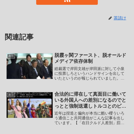
茶請け
関連記事
脱霞ヶ関ファースト、脱オールド
政治
メディア依存体制
総裁選で岸田文雄が岸田派に対して小泉
に投票しろというハンドサインを出して
いたというのが報じられていました。菅
派、岸田派、森山派、旧二階派、石破
派。それらで多数派を形成して押し切っ
て小泉進次郞が勝つはずが、少なくない
合法的に滞在して真面目に働いて
政治
造反が出て議員票でも高市早...
いる外国人への差別になるのでと
っとと強制送還しトルコとのビザ
免除協定は凍結すべき
近年は捏造と偏向が本当に酷い櫻ういろ
う通信こと共同通信がこんな記事を出し
ています。【「在日クルド人差別」罰則
伴う撤廃法の制定を 共同通信記者 角
南圭祐】 差別行為を禁止し違反者を罰