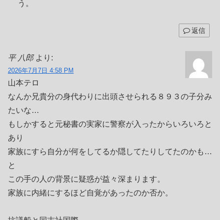
う。
返信
平 八郎
より:
2026年7月7日 4:58 PM
山本テロ
なんか兄貴分の身代わりに出頭させられる８９３の子分み
たいな…
もしかすると元秘書の実家に警察が入ったからいろいろと
あり
家族にすら自分が何をしてるか隠してたりしてたのかも…
と
この手の人の背景に疑惑が益々深まります。
家族に内緒にするほど自覚があったのか否か。