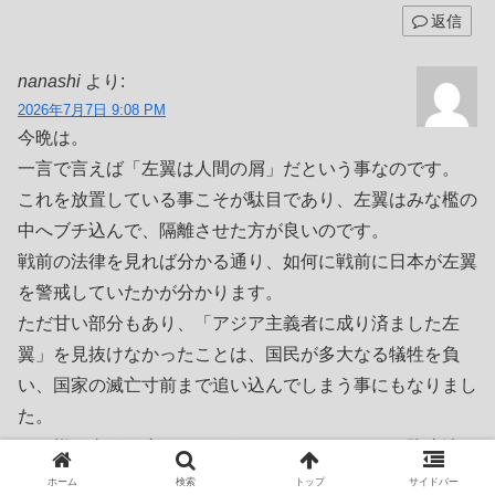
返信
nanashi
より:
2026年7月7日 9:08 PM
今晩は。
一言で言えば「左翼は人間の屑」だという事なのです。
これを放置している事こそが駄目であり、左翼はみな檻の
中へブチ込んで、隔離させた方が良いのです。
戦前の法律を見れば分かる通り、如何に戦前に日本が左翼
を警戒していたかが分かります。
ただ甘い部分もあり、「アジア主義者に成り済ました左
翼」を見抜けなかったことは、国民が多大なる犠牲を負
い、国家の滅亡寸前まで追い込んでしまう事にもなりまし
た。
その様な事が二度とないようにするには、スパイ防止法の
制定は必須だと思います。
ホーム
検索
トップ
サイドバー