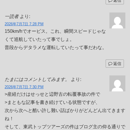
返信
一読者
より:
2026年7月7日 7:28 PM
150km/hでオービス。これ、瞬間スピードじゃな
くて巡航していたって事でしょ。
普段からデタラメな運転していたって事だわな。
返信
たまにはコメントしてみます。
より:
2026年7月7日 7:30 PM
>産経だけはせっせと辺野古の転覆事故の件で
>まともな記事を書き続けている状態ですが、
次から次へと酷い許し難い話ばかりがどんどん出てきます
ね！
そして、東武トップツアーズの件はブログ主の仰る通りで