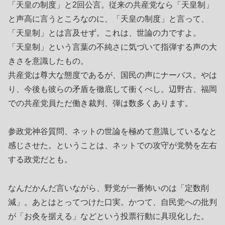
「天皇の制度」と2回公言。従来の共産党なら「天皇制」
と声高に言うところなのに、「天皇の制度」と言って、
「天皇制」とは言及せず。これは、世論の力ですよ。
「天皇制」という言葉の不純さに気づいて指弾する声の大
きさを意識したもの。
共産党は尊大な態度であるが、国民の声にナーバス。やは
り、今後も彼らの矛盾を徹底して衝くべし。辺野古、福岡
での共産党員ただ働き裁判、弾は数多くあります。
参政党神谷質問、ネットの世論を極めて意識しているなと
感じさせた。ということは、ネットでの攻守が党勢を左右
する政党だとも。
なんだかんだ言いながら、野党が一番怖いのは「定数削
減」。あとはとってつけた口実。かつて、自民党への批判
が「お灸を据える」などという投票行動に具現化した。