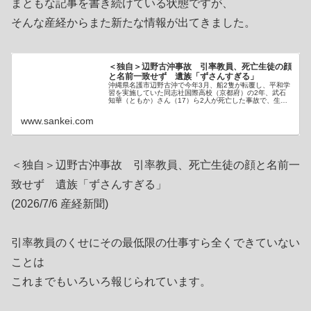
まともな記事を書き続けている状態ですが、
そんな産経からまた新たな情報が出てきました。
＜独自＞辺野古沖事故 引率教員、死亡生徒の顔
と名前一致せず 遺族「ずさんすぎる」
沖縄県名護市辺野古沖で今年3月、船2隻が転覆し、平和学
習を実施していた同志社国際高校（京都府）の2年、武石
知華（ともか）さん（17）ら2人が死亡した事故で、生…
www.sankei.com
＜独自＞辺野古沖事故 引率教員、死亡生徒の顔と名前一
致せず 遺族「ずさんすぎる」
(2026/7/6 産経新聞)
引率教員のくせにその最低限の仕事すら全くできていない
ことは
これまでもいろいろ報じられています。