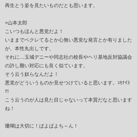
再生とう姿を見たいものだとも思います。
>山本太郎
こいつもほんと悪党だよ！
いままでベクレてるとか心無い悪党な発言とか有りました
が、本性丸出しです。
それに…玉城デニーや同志社の校長やヘリ基地反対協議会
の許し難い対応にも良く似ています。
そう云う奴らなんだよ！
悪党がどういうものか見せつけていると思います。ﾕｾﾅｲﾖ
ﾅ!
こう云うのが人は見た目じゃないって本質だなと思います
ね！
珊瑚は大切に！ぱよぱよち～ん！