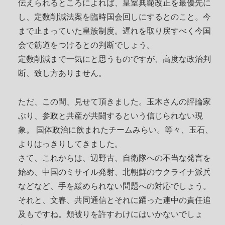
伝えられるところによれば、皇室典範改正を最優先に
し、定数削減法案を臨時国会回しにするとのこと。今
まで止まっていた皇族制度。遅れを取り戻すべく今国
会で筋道をつけるとの判断でしょう。
定数削減まで一気にと思うものですが、高度な政治判
断、致し方ありません。
ただ、この間、見せて頂きました。玉木さんの評論家
ぶり、参政と共産が共闘するという信じられない現
象。 国体政治に飲まれたチームみらい。等々、玉石、
よりはっきりしてきました。
さて、これからは、辺野古、自衛隊への不当な発言を
始め、中国のミサイル発射、北朝鮮のウクライナ派兵
などなど、手を緩められない問題への対応でしょう。
それと、文春、共同通信とそれに踊った連中の責任追
及もですね。頬被りを許すわけにはいかないでしょ