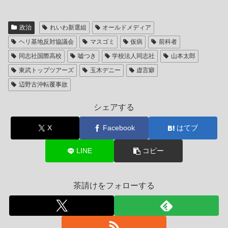
政治
れいわ新選組
オールドメディア
ヘリ基地反対協議会
マスゴミ
仮病
前科者
同志社国際高校
嘘つき
学校法人同志社
山本太郎
東武トップツアーズ
玉木デニー
虚言癖
辺野古沖転覆事故
シェアする
X
Facebook
はてブ
LINE
コピー
茶請けをフォローする