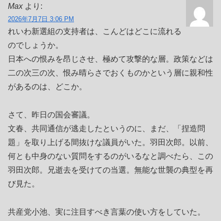
Max
より:
2026年7月7日 3:06 PM
れいわ新選組の支持者は、こんどはどこに流れる
のでしょうか。
日本への恨みを昂じさせ、極めて攻撃的な層。政策などは
二の次三の次、恨み晴らさでおくものかという層に親和性
があるのは、どこか。
さて、昨日の国会審議。
文春、共同通信が逃走したというのに、まだ、「捏造問
題」を取り上げる間抜けな議員がいた。羽田次郎。以前、
何とも中身のない質問をするのがいるなと調べたら、この
羽田次郎。兄逝去を受けての当選。無能な世襲の典型を再
び見た。
共産党小池、実に注目すべき言葉の使い方をしていた。