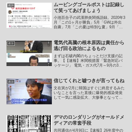
する「包括的差別撤廃法」の制定を求め
ムービングゴールポストは記録し
政治
る超党派の国会議員による...
て笑ってあげましょう
小池百合子の武漢肺炎関係語録。2020年3
月「この1ヶ月が勝負」5月「GWは外出
自粛」7月「この夏は特別な夏」9月「こ
の連休が山」11月「我慢の三連休」12月
「短期集中で自粛」同 「真剣勝負の三
週間」同 「年末年始特別警報」2021年3
電気代高騰の根本原因は責任から
政治
月「...
逃げ回る政治によるもの
まずは石破内閣のちょっとだけ支援の記
事。【【速報】米関税措置「緊急対応パ
ッケージ」 電気・ガス代7月～9月の3か
月で3000円程度の支援を決定】石破総理
はアメリカの関税措置に関する総合対策
本部を開き、措置を受けた「緊急対応パ
信じてくれと嘘つきが言ってもね
政治
ッケージ」の一環...
文在寅が2月に韓国はすぐに終息するみた
いなことを言った直後に爆発的感染発覚
して一気に感染拡大、大惨事となってい
るわけですが、【韓国､8日の新型コロナ
ウイルス感染は過去10日で最低に 文在
寅｢安定局面に入る可能性｣】韓国の文在
寅（ムン・ジェイ...
デマのロンダリングがオールドメ
政治
ディアの常套手段
共同通信が4月9日に【速報】26年度中の