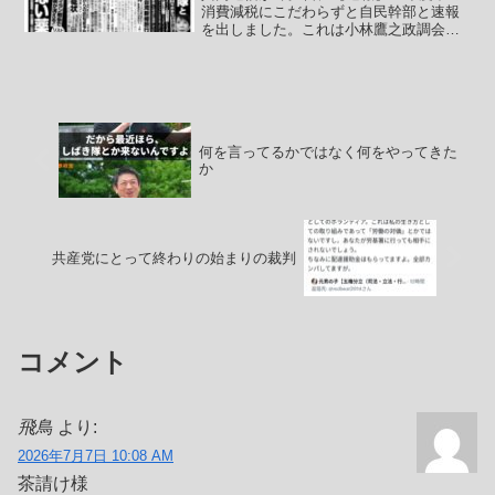
消費減税にこだわらずと自民幹部と速報
を出しました。これは小林鷹之政調会長
の会見のことなのですが、小林鷹之政調
会長は「公約通り(2026年中に向けて減税
の)実現に向けて努力する」とはっきり説
明していて共...
何を言ってるかではなく何をやってきた
か
共産党にとって終わりの始まりの裁判
コメント
飛鳥
より:
2026年7月7日 10:08 AM
茶請け様