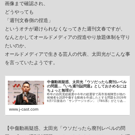
画像まで確認され、
どうやっても
「週刊文春側の捏造」
というオチが避けられなくなってきた週刊文春ですが、
なんとかしてオールドメディアの捏造やり放題体制を守り
たいのか、
オールドメディアで生きる芸人の代表、太田光がこんな事
を言っていたようです。
中傷動画疑惑、太田光「ウソだったら廃刊レベル
の問題…『いち週刊誌問題』としておさめるには
ちょっと無理が」
昨年の自民党総裁選や今年の総選挙で高市首相陣営が他の
候補者を誹謗中傷する動画を作成したとする問題を2026年
6月7日放送の「サンデージャポン」（TBS系）がとりあげ
たが、司会の太田光さんは「いち週刊誌問題」としておさ
めるにはちょっと無理があ…
www.j-cast.com
【中傷動画疑惑、太田光「ウソだったら廃刊レベルの問