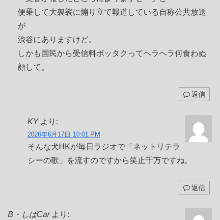
便乗して大袈裟に煽り立て報道している自称公共放送
が
渋谷にありますけど。
しかも国民から受信料ボッタクってヘラヘラ何食わぬ
顔して。
返信
KY
より:
2026年6月17日 10:01 PM
そんな犬HKが毎日ラジオで「ネットリテラ
シーの歌」を流すのですから笑止千万ですね。
返信
B・しばCar
より: