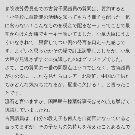
参院決算委員会での古賀千景議員の質問は、要約すると
「小学校に自衛隊の活動を知ってもらう冊子を配った！気
に食わない！こんなものを税金で配るなー」ってことで最
初からけんか腰でキーキー喚いてました。小泉大臣にうま
くいなされて、興奮してつい例の発言を口走った感じで
す。まずいと思ったかその場で訂正謝罪しましたが、小泉
大臣が見逃さずすぐに抗議したのはグッジョブでした。
さて、この質問の一番の問題点はソコではなく、古賀議員
がその次に「これを見たらロシア、北朝鮮、中国の子供た
ちがどんな気持ちになるか。配慮に欠ける！」と言ったこ
とです。
流石と言いますか、国民民主榛葉幹事長はその点も挙げて
抗議していましたね。
古賀議員は、自分の教え子も何人も自衛官になっていると
言ってますが、その子たちの気持ちを考えたことあるんで