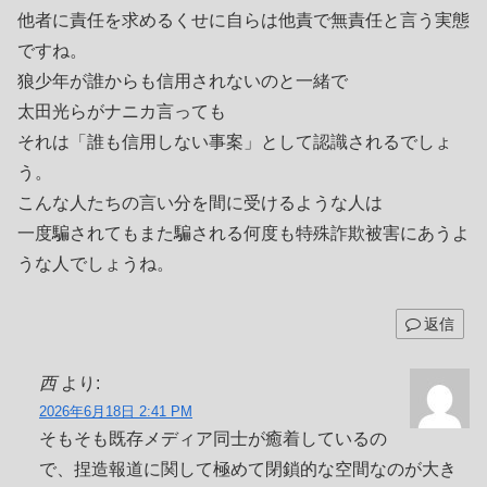
他者に責任を求めるくせに自らは他責で無責任と言う実態
ですね。
狼少年が誰からも信用されないのと一緒で
太田光らがナニカ言っても
それは「誰も信用しない事案」として認識されるでしょ
う。
こんな人たちの言い分を間に受けるような人は
一度騙されてもまた騙される何度も特殊詐欺被害にあうよ
うな人でしょうね。
返信
西
より:
2026年6月18日 2:41 PM
そもそも既存メディア同士が癒着しているの
で、捏造報道に関して極めて閉鎖的な空間なのが大き