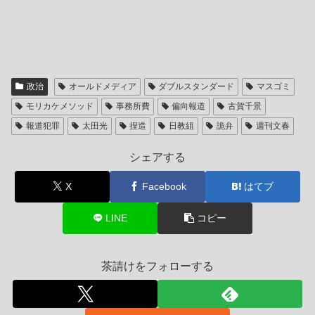
政治
オールドメディア
ダブルスタンダード
マスゴミ
モリカケメソッド
事務所費
偏向報道
古賀千景
報道犯罪
太田光
捏造
日教組
詭弁
週刊文春
シェアする
X
Facebook
はてブ
LINE
コピー
茶請けをフォローする