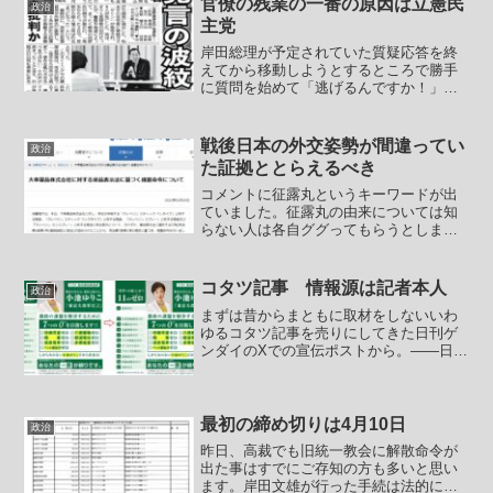
官僚の残業の一番の原因は立憲民
政治
を無視し、また一般...
主党
岸田総理が予定されていた質疑応答を終
えてから移動しようとするところで勝手
に質問を始めて「逃げるんですか！」と
朝日新聞仕草を決めた元朝日新聞の尾形
なんたらという人がいますが、朝日新聞
を退職してすぐにArc Timesなんてものを
戦後日本の外交姿勢が間違ってい
政治
作りました。そ...
た証拠ととらえるべき
コメントに征露丸というキーワードが出
ていました。征露丸の由来については知
らない人は各自ググってもらうとしまし
て、正露丸だけしかなさそうなあの薬品
会社がクレ○リンでもっともっと荒稼ぎし
ようとしていたら消費者庁に「それ効果
コタツ記事 情報源は記者本人
政治
ねーから！」と言われて...
まずは昔からまともに取材をしないいわ
ゆるコタツ記事を売りにしてきた日刊ゲ
ンダイのXでの宣伝ポストから。――日刊
ゲンダイDIGITAL @nikkan_gendai高市
早苗氏の自民党総裁選出馬に“黄信号”のよ
うです。来週にも正式表明すると明か...
最初の締め切りは4月10日
政治
昨日、高裁でも旧統一教会に解散命令が
出た事はすでにご存知の方も多いと思い
ます。岸田文雄が行った手続は法的に極