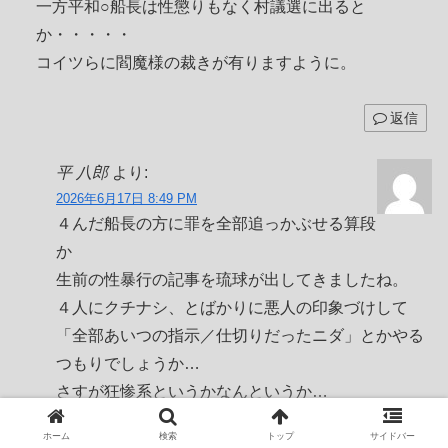
一方平和○船長は性懲りもなく村議選に出ると
か・・・・・
コイツらに閻魔様の裁きが有りますように。
返信
平 八郎
より:
2026年6月17日 8:49 PM
４んだ船長の方に罪を全部追っかぶせる算段
か
生前の性暴行の記事を琉球が出してきましたね。
４人にクチナシ、とばかりに悪人の印象づけして
「全部あいつの指示／仕切りだったニダ」とかやる
つもりでしょうか…
さすが狂惨系というかなんというか…
これでも支持者は「次は我が身」とも思わないので
ホーム
検索
トップ
サイドバー
しょうかね。