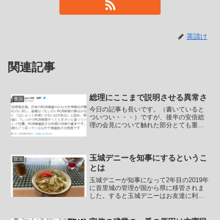
茶請け
関連記事
総理にここまで説明させる異常さ
政治
今日の記事も長いです。（書いていると
ついつい・・・）ですが、後半の安倍総
理の会見について触れた部分とても重要
なのでそこだけはご一読いただければと
思います。まずは中韓からの入国制限を
日本政府が延長した事について。【日本
が韓国からの入国制限を延...
玉城デニーを知事にするというこ
政治
とは
玉城デニーが知事になって2年目の2019年
に首里城の管理が国から県に移管されま
した。すると玉城デニーはお友達に利益
を得させたいという事情からか、美ら島
財団による直接管理をさせました。これ
に対して美ら島財団は素人丸出しで法令