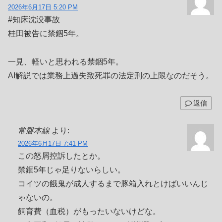
2026年6月17日 5:20 PM
#知床沈没事故
桂田被告に禁錮5年。
一見、軽いと思われる禁錮5年。
AI解説では業務上過失致死罪の法定刑の上限なのだそう。
返信
常磐本線
より:
2026年6月17日 7:41 PM
この怒屑控訴したとか。
禁錮5年じゃ足りないらしい。
コイツの餓鬼が成人するまで豚箱入れとけばいいんじ
ゃないの。
飼育費（血税）がもったいないけどな。