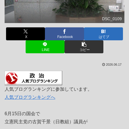
DSC_0109
X
Facebook
はてブ
LINE
コピー
2026.06.17
人気ブログランキングに参加しています。
人気ブログランキングへ
6月15日の国会で
立憲民主党の古賀千景（日教組）議員が