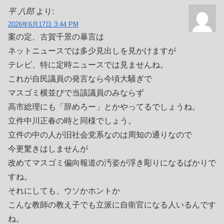
平 八郎
より:
2026年6月17日 3:44 PM
案の定、古賀千景の暴言は
ネットニュースでは多少見出しを見かけますが
テレビ、特に定時ニュースでは見ませんね。
これが自民議員の発言なら今頃大騒ぎで
マスゴミ横並びで当該議員のみならず
高市総理にも「辞めろー」とかやってるでしょうね。
立件中川正春の時と同様でしょう。
立件の中の人が旧社会党系なのは周知の通りなので
今更驚きはしませんが
改めてマスゴミ偏向報道の汚姿が浮き彫りになるばかりで
すね。
それにしても、ウソかホントか
こんな教師の教え子でも立派に自衛官になる人いるんです
ね。