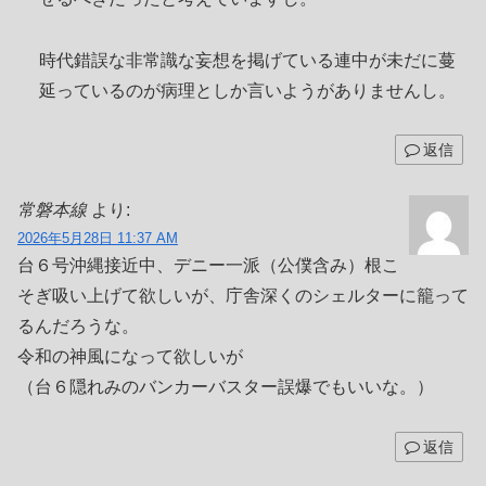
時代錯誤な非常識な妄想を掲げている連中が未だに蔓
延っているのが病理としか言いようがありませんし。
返信
常磐本線
より:
2026年5月28日 11:37 AM
台６号沖縄接近中、デニー一派（公僕含み）根こ
そぎ吸い上げて欲しいが、庁舎深くのシェルターに籠って
るんだろうな。
令和の神風になって欲しいが
（台６隠れみのバンカーバスター誤爆でもいいな。）
返信