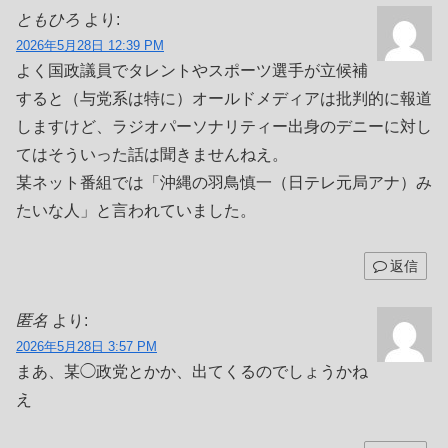
ともひろ
より:
2026年5月28日 12:39 PM
よく国政議員でタレントやスポーツ選手が立候補
すると（与党系は特に）オールドメディアは批判的に報道
しますけど、ラジオパーソナリティー出身のデニーに対し
てはそういった話は聞きませんねえ。
某ネット番組では「沖縄の羽鳥慎一（日テレ元局アナ）み
たいな人」と言われていました。
返信
匿名
より:
2026年5月28日 3:57 PM
まあ、某◯政党とかか、出てくるのでしょうかね
え