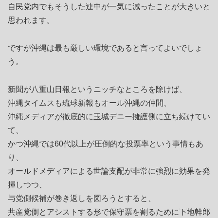
自民党内でもそうした連中が一気に減ったことが大きいと
思われます。
ですが沖縄は最も厳しい環境であると言ってよいでしょ
う。
新聞が八重山日報というニッチなところを除けば、
沖縄タイムスも琉球新報もオール沖縄の仲間、
沖縄メディアが徹底的に玉城デニー擁護側に立ち続けてい
て、
かつ沖縄では60代以上が圧倒的な投票率という事情もあ
り、
オールドメディアによる世論支配が非常に強烈に効果を発
揮しつつ、
与党側候補が巻き返しを図ろうとすると、
共産党側とアシストする形で保守票を割るために下地幹郎