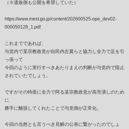
（※遺族側も公開を希望していた）
https://www.mext.go.jp/content/202600525-ope_dev02-
000050128_1.pdf
これまでであれば、
与党内で某宗教政党が自民内左翼らと協力し全力で足を引
っ張って
今回のように実行すべきあたりまえの判断が与党内で阻止
されていたでしょう。
ですがその特亜に全力で阿る某宗教政党が高市潰しのため
に
勝手に離脱してくれたことで与党側が正常化。
今回の当然とも言うべき見解の公表に繋がったのでしょ