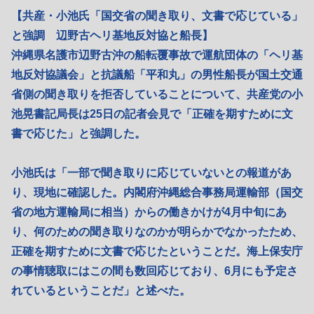
【共産・小池氏「国交省の聞き取り、文書で応じている」
と強調 辺野古ヘリ基地反対協と船長】
沖縄県名護市辺野古沖の船転覆事故で運航団体の「ヘリ基
地反対協議会」と抗議船「平和丸」の男性船長が国土交通
省側の聞き取りを拒否していることについて、共産党の小
池晃書記局長は25日の記者会見で「正確を期すために文
書で応じた」と強調した。
小池氏は「一部で聞き取りに応じていないとの報道があ
り、現地に確認した。内閣府沖縄総合事務局運輸部（国交
省の地方運輸局に相当）からの働きかけが4月中旬にあ
り、何のための聞き取りなのかが明らかでなかったため、
正確を期すために文書で応じたということだ。海上保安庁
の事情聴取にはこの間も数回応じており、6月にも予定さ
れているということだ」と述べた。