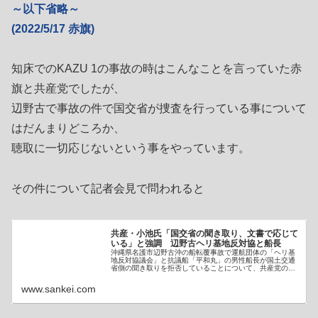
～以下省略～
(2022/5/17 赤旗)
知床でのKAZU 1の事故の時はこんなことを言っていた赤
旗と共産党でしたが、
辺野古で事故の件で国交省が捜査を行っている事について
はだんまりどころか、
聴取に一切応じないという事をやっています。
その件について記者会見で問われると
共産・小池氏「国交省の聞き取り、文書で応じて
いる」と強調 辺野古ヘリ基地反対協と船長
沖縄県名護市辺野古沖の船転覆事故で運航団体の「ヘリ基
地反対協議会」と抗議船「平和丸」の男性船長が国土交通
省側の聞き取りを拒否していることについて、共産党の小
池…
www.sankei.com