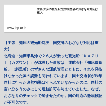
主張/知床の観光船沈没/国交省のおざなり対応は
重大
www.jcp.or.jp
【主張 知床の観光船沈没 国交省のおざなり対応は重
大】
北海道・知床半島沖で２６人が乗った観光船「ＫＡＺＵ
Ｉ（カズワン）」が沈没した事故は、運航会社「知床遊覧
船」（斜里町）のずさんな運航管理とともに、それを見抜
けなかった国の姿勢も問われています。国土交通省が昨年
同社に行った改善指導は守られていなかったのに、同社の
言い分をうのみにして運航許可を与えていました。なぜ、
おざなりのチェックで済ませたのか。国の対応の徹底検証
が不可欠です。