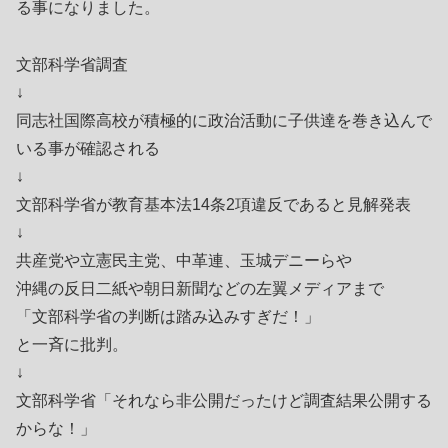
る事になりました。
文部科学省調査
↓
同志社国際高校が積極的に政治活動に子供達を巻き込んで
いる事が確認される
↓
文部科学省が教育基本法14条2項違反であると見解発表
↓
共産党や立憲民主党、中革連、玉城デニーらや
沖縄の反日二紙や朝日新聞などの左翼メディアまで
「文部科学省の判断は踏み込みすぎだ！」
と一斉に批判。
↓
文部科学省「それなら非公開だったけど調査結果公開する
からな！」