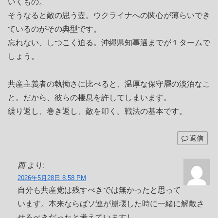
いくもの。
そうなると敵の思う壺。ウクライナへの関心が薄らいでき
ているのがその典型です。
忘れない、しつこく迫る。沖縄県知事選までが１タームで
しょう。
共産主義者の執拗さに比べると、温厚な保守層の淡泊なこ
と。だから、彼らの棲息を許してしまいます。
繰り返し、巻き返し、敵を叩く。戦法の基本です。
返信
西
より:
2026年5月28日 8:58 PM
自分も共産党は残すべきでは無かったと思って
います。本来ならばソ連が崩壊した時に一緒に解散さ
せるべきだったと考えていますし。