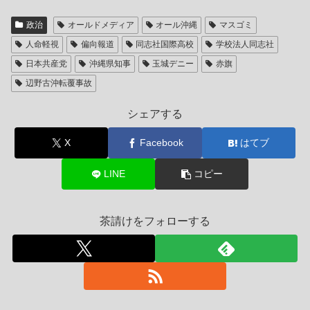
政治
オールドメディア
オール沖縄
マスゴミ
人命軽視
偏向報道
同志社国際高校
学校法人同志社
日本共産党
沖縄県知事
玉城デニー
赤旗
辺野古沖転覆事故
シェアする
X
Facebook
はてブ
LINE
コピー
茶請けをフォローする