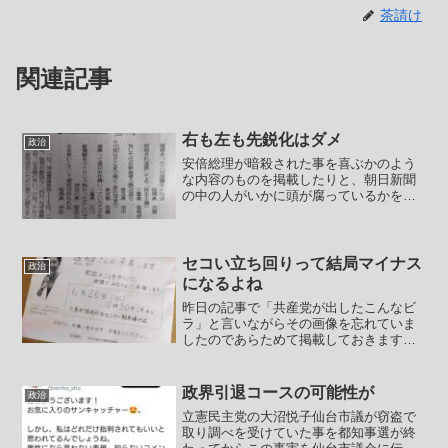
茶請け
関連記事
右も左も先鋭化はダメ
政治
安倍総理が暗殺された事を喜ぶかのよう
な内容のものを掲載したりと、朝日新聞
の中の人がいかに頭が腐っているかを示
す連載の一つが朝日川柳だと思います。8
月17日の朝日川柳もまたやはり朝日の中
の人達の異常性を見せつけていました。
一部だけ引用します。...
セコい立ち回りって結局マイナス
政治
になるよね
昨日の記事で「共産党が出したこんなビ
ラ」と言いながらその画像を忘れていま
したのであらためて掲載しておきます。
選挙中は配布できるものについては制限
されていて証書がないので配布しちゃあ
かんのですよね、こういうのは。さすが
政界引退コースの可能性が
政治
は立憲共産党、ルールはま...
立憲民主党の大沼悦子仙台市議が窃盗で
取り調べを受けていた事を都知事選が終