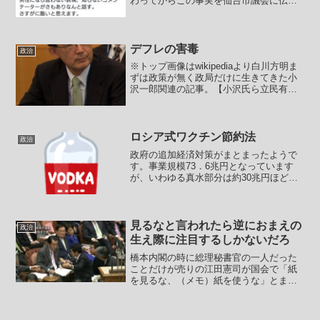
わってからこの事実を仙台市議会に伝え
て辞職したようです。立憲民主党として
選挙に影響が出ないように公表を週明け
に持ってこさせたのでしょう。立憲民主
党は立憲民主党の公式HP...
デフレの害毒
政治
※トップ画像はwikipediaより白川方明ま
ずは政策が無く政局だけに生きてきた小
沢一郎関連の記事。【小沢氏ら立民有志
「野党で候補者一本化を」 執行部に申
し入れへ】立憲民主党の有志議員が「野
党候補の一本化で政権交代を実現する有
志の会」を立ち...
ロシア式ワクチン節約法
政治
政府の追加経済対策がまとまったようで
す。事業規模73．6兆円となっています
が、いわゆる真水部分は約30兆円ほどと
なります。及第点と呼べる規模になりま
したが、この額に決めたのは菅官邸で、
政調会長の下村博文は10兆だ、20兆だ、
いくらいくらだと...
見るなと言われたら逆におまえの
政治
生え際に注目するしかないだろ
橋本内閣の時に総理秘書官の一人だった
ことだけが売りの江田憲司が国会で「紙
を見るな、（メモ）紙を使うな」とまた
やっていました。-----江田憲司「今日は紙
を見て答弁するのは止めましょう！官僚
作成の答弁書では国民に伝わらない！私