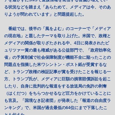
る状況などを踏まえ「あらためて、メディアは今、そのあ
りようが問われています」と問題提起した。
番組では、後半の「風をよむ」のコーナーで「メディア
の現在地」と題したテーマを取り上げた。米国で、政権と
メディアの関係が取りざたされる中、4日に発表されたピ
ュリツァー賞の最も権威がある公益部門で、「政府効率化
省」の予算削減で社会保障制度が機能不全に陥ったことの
問題点を指摘した米ワシントン・ポスト紙が受賞するな
ど、トランプ政権の検証記事が賞を受けたことを報じる一
方、トランプ氏が、メディアに巨額の損害賠償訴訟を起こ
したり、自身に批判的な報道をする放送局の免許の剥奪
（はくだつ）をちらつかせるなど圧力をかけていることに
も言及。「国境なき記者団」が発表した「報道の自由度ラ
ンキング」で、米国が過去最低の64位にまで下落したこ
とも伝えた。