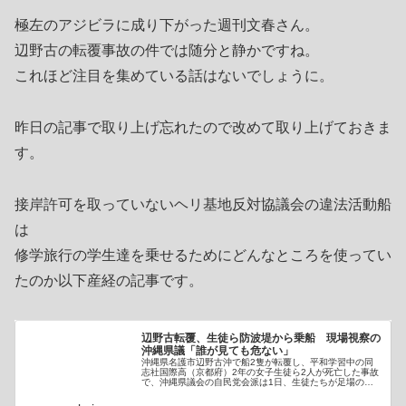
極左のアジビラに成り下がった週刊文春さん。
辺野古の転覆事故の件では随分と静かですね。
これほど注目を集めている話はないでしょうに。
昨日の記事で取り上げ忘れたので改めて取り上げておきま
す。
接岸許可を取っていないヘリ基地反対協議会の違法活動船
は
修学旅行の学生達を乗せるためにどんなところを使ってい
たのか以下産経の記事です。
辺野古転覆、生徒ら防波堤から乗船 現場視察の
沖縄県議「誰が見ても危ない」
沖縄県名護市辺野古沖で船2隻が転覆し、平和学習中の同
志社国際高（京都府）2年の女子生徒ら2人が死亡した事故
で、沖縄県議会の自民党会派は1日、生徒たちが足場の
悪…