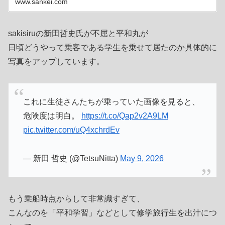
www.sankei.com
sakisiruの新田哲史氏が不屈と平和丸が
日頃どうやって乗客である学生を乗せて居たのか具体的に
写真をアップしています。
これに生徒さんたちが乗っていた画像を見ると、
危険度は明白。
https://t.co/Qap2v2A9LM
pic.twitter.com/uQ4xchrdEv
— 新田 哲史 (@TetsuNitta)
May 9, 2026
もう乗船時点からして非常識すぎて、
こんなのを「平和学習」などとして修学旅行生を出汁につ