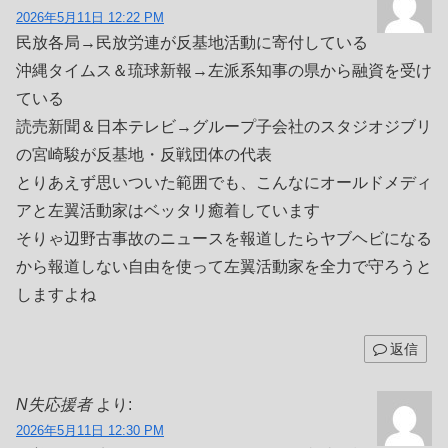
2026年5月11日 12:22 PM
民放各局→民放労連が反基地活動に寄付している
沖縄タイムス＆琉球新報→左派系知事の県から融資を受け
ている
読売新聞＆日本テレビ→グループ子会社のスタジオジブリ
の宮崎駿が反基地・反戦団体の代表
とりあえず思いついた範囲でも、こんなにオールドメディ
アと左翼活動家はベッタリ癒着しています
そりゃ辺野古事故のニュースを報道したらヤブヘビになる
から報道しない自由を使って左翼活動家を全力で守ろうと
しますよね
返信
N失応援者
より:
2026年5月11日 12:30 PM