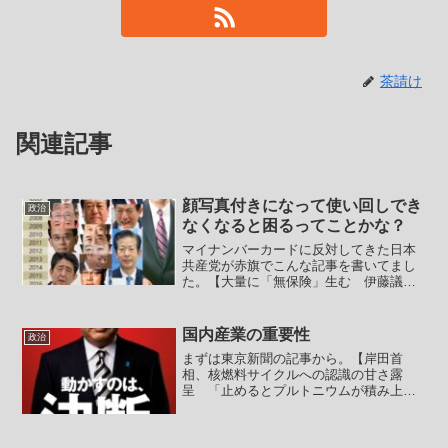
茶請け
関連記事
顔写真付きになって使い回しでき
政治
なくなると困るってことかな？
マイナンバーカードに反対してきた日本
共産党が赤旗でこんな記事を書いてまし
た。【大量に「無保険」生む 伊藤議
員 マイナ保険証やめよ】 日本共産党
の伊藤岳議員は１２日の参院地方創生デ
ジタル特別委員会で、マイナンバー法等
国内産業の重要性
政治
改定案について、被保険者の...
まずは東京新聞の記事から。【岸田首
相、核燃料サイクルへの認識の甘さ露
呈 「止めるとプルトニウムが積み上が
ってしまう」】 政府が原発の核燃料を
繰り返し使えるかのように宣伝してきた
「核燃料サイクル」政策は破綻が明らか