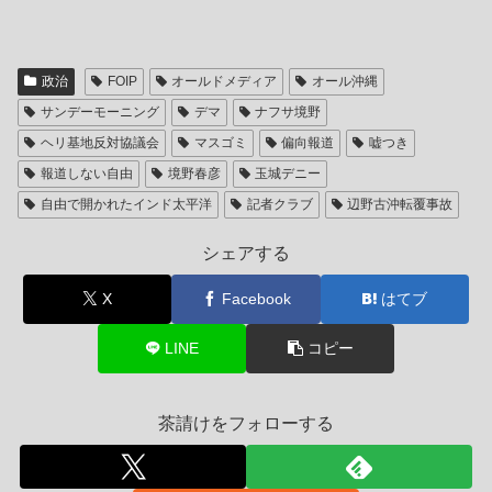
政治
FOIP
オールドメディア
オール沖縄
サンデーモーニング
デマ
ナフサ境野
ヘリ基地反対協議会
マスゴミ
偏向報道
嘘つき
報道しない自由
境野春彦
玉城デニー
自由で開かれたインド太平洋
記者クラブ
辺野古沖転覆事故
シェアする
X
Facebook
はてブ
LINE
コピー
茶請けをフォローする