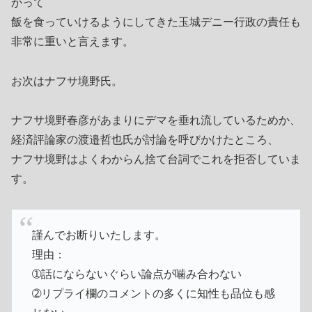
かって
飯を食っていけるようにしてきた玉城デニー行政の責任も
非常に重いと言えます。
お次はナフサ境野氏。
ナフサ境野春彦があまりにデマを垂れ流しているためか、
経済評論家の渡邉哲也氏が討論を呼びかけたところ、
ナフサ境野はよくわからん捨て台詞でこれを拒否していま
す。
謹んでお断りいたします。
理由：
➀話にならないぐらい論点が噛み合わない
➁リプライ欄のコメントの多くに知性も品位も感