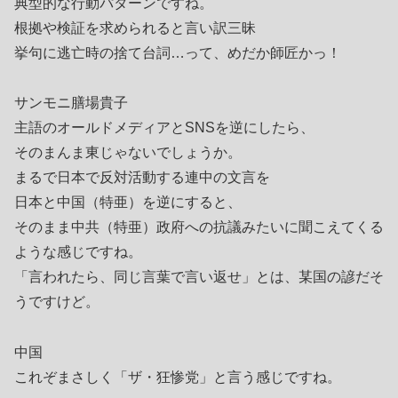
典型的な行動パターンですね。
根拠や検証を求められると言い訳三昧
挙句に逃亡時の捨て台詞…って、めだか師匠かっ！
サンモニ膳場貴子
主語のオールドメディアとSNSを逆にしたら、
そのまんま東じゃないでしょうか。
まるで日本で反対活動する連中の文言を
日本と中国（特亜）を逆にすると、
そのまま中共（特亜）政府への抗議みたいに聞こえてくる
ような感じですね。
「言われたら、同じ言葉で言い返せ」とは、某国の諺だそ
うですけど。
中国
これぞまさしく「ザ・狂惨党」と言う感じですね。