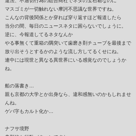
違法、不適切行為の総合商社でネタの宝石箱なのに
マスゴミが一切触れない摩訶不思議な世界ですね。
こんなの背後関係とか穿れば穿り返すほど報道したら
当分の間、毎日のニュースネタに困らないでしょうに。
逆に、今報道してるネタなんか
やる事無くて重箱の隅突いて歯磨き剤チューブを最後まで
放り出そうとするかのような流し方してるくせにね。
連中には現世と異なる異世界にいる感覚なのでしょうか
ね。
船の落書き…
親も京都の大学とか出身なら、違和感無いのかもしれませ
んね。
ゲバ字もカルト化か…
ナフサ境野