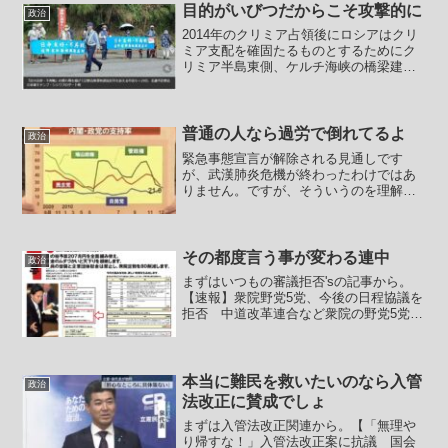
にもかかわらず、巨額が投じら...
目的がいびつだからこそ攻撃的に
政治
2014年のクリミア占領後にロシアはクリ
ミア支配を確固たるものとするためにク
リミア半島東側、ケルチ海峡の橋梁建設
を開始、2018年に道路が、2019年に鉄路
が開通しました。昨日、ウクライナがこ
の橋を爆破。どのような方法で行われた
かは詳細不明...
普通の人なら過労で倒れてるよ
政治
緊急事態宣言が解除される見通しです
が、武漢肺炎危機が終わったわけではあ
りません。ですが、そういうのを理解せ
ず「危機は去った」と考えてしまう頭の
弱い人が必ず出てきます。ブログ主が買
い物でちょっとうろついていたら家族で
自転車で移動しているとおぼ...
その都度言う事が変わる連中
政治
まずはいつもの審議拒否'sの記事から。
【速報】衆院野党5党、今後の日程協議を
拒否 中道改革連合など衆院の野党5党は
26日の国対委員長会談で、与党が主導し
た衆院議員定数削減法案などの特別委員
会への付託に抗議し、今後の国会日程の
協議に応じない方...
本当に難民を救いたいのなら入管
政治
法改正に賛成でしょ
まずは入管法改正関連から。【「無理や
り帰すな！」入管法改正案に抗議 国会