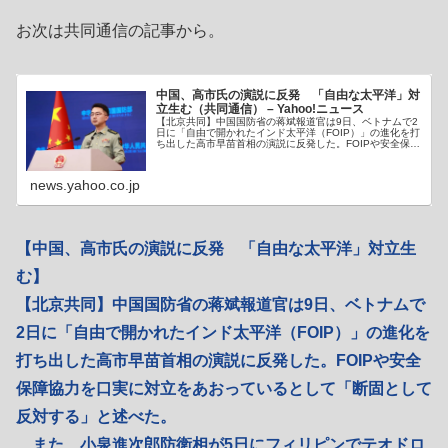
お次は共同通信の記事から。
中国、高市氏の演説に反発 「自由な太平洋」対
立生む（共同通信） – Yahoo!ニュース
【北京共同】中国国防省の蒋斌報道官は9日、ベトナムで2
日に「自由で開かれたインド太平洋（FOIP）」の進化を打
ち出した高市早苗首相の演説に反発した。FOIPや安全保障
協力を口実に対立をあおっている
news.yahoo.co.jp
【中国、高市氏の演説に反発 「自由な太平洋」対立生
む】
【北京共同】中国国防省の蒋斌報道官は9日、ベトナムで
2日に「自由で開かれたインド太平洋（FOIP）」の進化を
打ち出した高市早苗首相の演説に反発した。FOIPや安全
保障協力を口実に対立をあおっているとして「断固として
反対する」と述べた。
また、小泉進次郎防衛相が5日にフィリピンでテオドロ