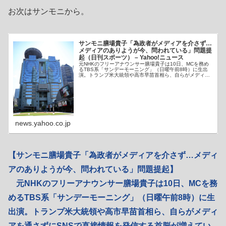
お次はサンモニから。
サンモニ膳場貴子「為政者がメディアを介さず…
メディアのありようが今、問われている」問題提
起（日刊スポーツ） – Yahoo!ニュース
元NHKのフリーアナウンサー膳場貴子は10日、MCを務め
るTBS系「サンデーモーニング」（日曜午前8時）に生出
演。トランプ米大統領や高市早苗首相ら、自らがメディア
を通さずにSNSで直接情報を発信す
news.yahoo.co.jp
【サンモニ膳場貴子「為政者がメディアを介さず…メディ
アのありようが今、問われている」問題提起】
元NHKのフリーアナウンサー膳場貴子は10日、MCを務
めるTBS系「サンデーモーニング」（日曜午前8時）に生
出演。トランプ米大統領や高市早苗首相ら、自らがメディ
アを通さずにSNSで直接情報を発信する首脳が増えてい