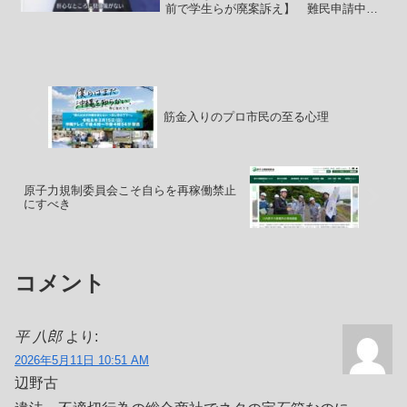
前で学生らが廃案訴え】 難民申請中で
も外国人を母国に送り返せるようにする
入管難民法の改正案が閣議決定されたこ
とを受け、難民や外国人労働者を支援す
る複数の団体が8日、国会...
筋金入りのプロ市民の至る心理
原子力規制委員会こそ自らを再稼働禁止
にすべき
コメント
平 八郎
より:
2026年5月11日 10:51 AM
辺野古