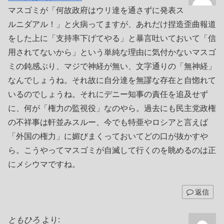
マスゴミが「何故政府はウリ達を通さずに発表ス
ルニダアル！」と火病ってますが、あれだけ捏造歪曲報道
をした上に「支持率下げてやる」と暴言吐いておいて「信
用されてないから」という単純な理由に気付かないマスゴ
ミの鈍感ぶり、マジで神経が無い、文字通りの「無神経」
なんでしょうね。それ故に自分達を無謬な存在と自惚れて
いるのでしょうね。それにデニー知事の責任を追及せず
に、何が「権力の監視役」なのやら。過去にも民主党政権
の不祥事は軒並みスルー、今でも特亜やロシアと言えば
「外国の権力」に媚びまくっておいてどの口が抜かすや
ら。こうやってマスゴミが自滅して行くのを眺めるのは正
にメシウマですね。
返信
ともひろ
より: