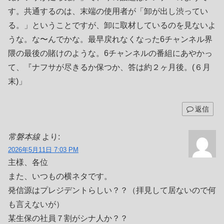
す。共通するのは、末端の使用者が「卸が出し渋ってい
る。」ということですが、卸に取材しているのを見ないよ
うな。な〜んでかな。最早戻れなくなった6チャンネル界
隈の最後の賭けのような。6チャンネルの番組にあやかっ
て、『ナフサが尽きるか保つか、答は約２ヶ月後。(６月
末)」
返信
常磐本線
より:
2026年5月11日 7:03 PM
主様、各位
また、いつもの横ネタです。
発信源はプレジデントらしい？？（拝見して居ないので何
も言えないが）
某生保の社員７割がシナ人か？？