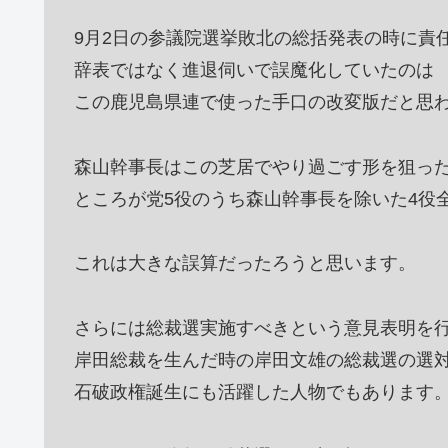
9月2日の参議院選挙敗北の総括発表の時に責
辞表ではなく進退伺いで誤魔化していたのは
この鹿児島県連で使った手口の改変版だと思
森山幹事長はこの芝居でやり過ごす形を狙っ
ところが党5役のうち森山幹事長を除いた4役
これは大きな誤算だったろうと思います。
さらには総裁選実施すべきという意見表明を
岸田総裁を生んだ時の岸田文雄の総裁選の選
石破政権誕生にも活躍した人物でもあります