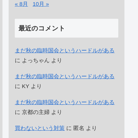
« 8月
10月 »
最近のコメント
まだ秋の臨時国会というハードルがある
に
よっちゃん
より
まだ秋の臨時国会というハードルがある
に
KY
より
まだ秋の臨時国会というハードルがある
に
京都の主婦
より
買わないという対策
に
匿名
より