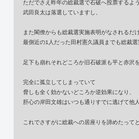
ただでさえ昨年の総裁選で石破へ投票するよ
武田良太は落選していますし、
また閣僚からも総裁選実施表明がなされるだ
最側近の1人だった田村憲久議員までも総裁選
足下も崩れそれどころか旧石破派も平と赤沢
完全に孤立してしまっていて
脅しも全く効かないどころか逆効果になり、
肝心の岸田文雄はいつも通りすでに逃げて他
これでさすがに総裁への居座りを諦めたって