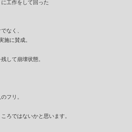
うに工作をして回った
けでなく、
実施に賛成。
を残して崩壊状態。
人のフリ。
ところではないかと思います。