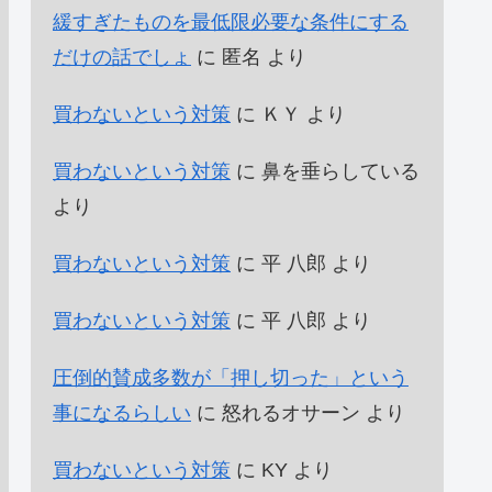
緩すぎたものを最低限必要な条件にする
だけの話でしょ
に
匿名
より
買わないという対策
に
ＫＹ
より
買わないという対策
に
鼻を垂らしている
より
買わないという対策
に
平 八郎
より
買わないという対策
に
平 八郎
より
圧倒的賛成多数が「押し切った」という
事になるらしい
に
怒れるオサーン
より
買わないという対策
に
KY
より