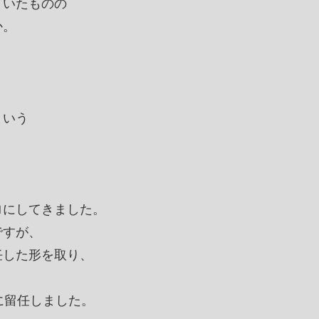
ていたものの
か。
という
、
ロにしてきました。
ですが、
任した形を取り、
に留任しました。