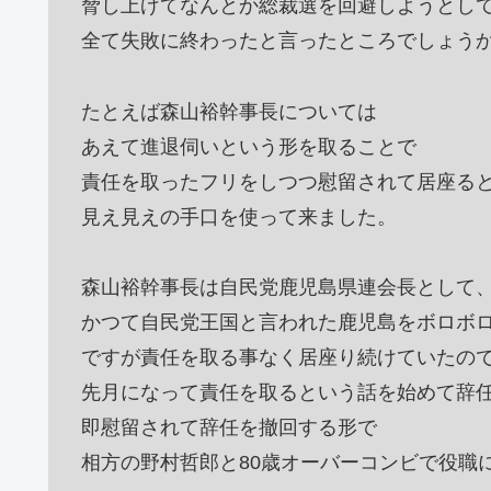
脅し上げてなんとか総裁選を回避しようとし
全て失敗に終わったと言ったところでしょう
たとえば森山裕幹事長については
あえて進退伺いという形を取ることで
責任を取ったフリをしつつ慰留されて居座る
見え見えの手口を使って来ました。
森山裕幹事長は自民党鹿児島県連会長として
かつて自民党王国と言われた鹿児島をボロボ
ですが責任を取る事なく居座り続けていたの
先月になって責任を取るという話を始めて辞
即慰留されて辞任を撤回する形で
相方の野村哲郎と80歳オーバーコンビで役職