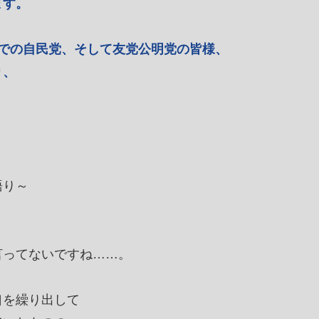
ます。
での自民党、そして友党公明党の皆様、
り、
語り～
言ってないですね……。
口を繰り出して