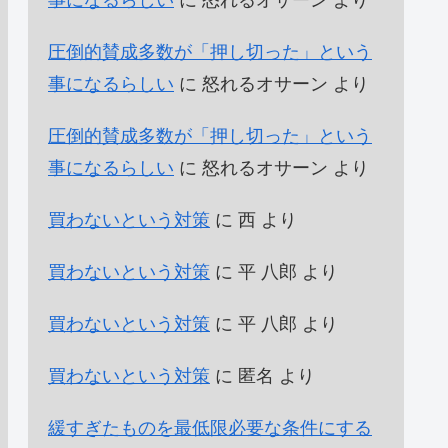
事になるらしい
に
怒れるオサーン
より
圧倒的賛成多数が「押し切った」という
事になるらしい
に
怒れるオサーン
より
圧倒的賛成多数が「押し切った」という
事になるらしい
に
怒れるオサーン
より
買わないという対策
に
西
より
買わないという対策
に
平 八郎
より
買わないという対策
に
平 八郎
より
買わないという対策
に
匿名
より
緩すぎたものを最低限必要な条件にする