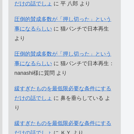
だけの話でしょ
に
平 八郎
より
圧倒的賛成多数が「押し切った」という
事になるらしい
に
猫パンチで日本再生
より
圧倒的賛成多数が「押し切った」という
事になるらしい
に
猫パンチで日本再生：
nanashi様に質問
より
緩すぎたものを最低限必要な条件にする
だけの話でしょ
に
鼻を垂らしている
よ
り
緩すぎたものを最低限必要な条件にする
だけの話でしょ
に
ＫＹ
より