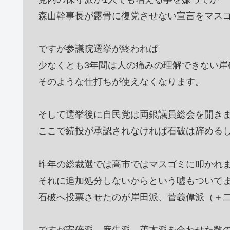
森山幹事長が露骨に復党させない宣言をマス
ですが参議院選挙が終われば
少なくとも3年間は人の痛みの理解できない岸
そのような仕打ちが使えなくなります。
そして選挙後に自民党は両銀議員総会を開き
ここで続投が承認されなければ石破は辞める
昨年の総裁選では高市ではマスゴミに叩かれ
それに追加処分しないからという嘘もついて
石破へ投票させたのが岸田派、菅義偉派（＋