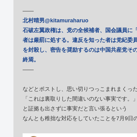
――
北村晴男@kitamuraharuo
石破左翼政権は、党の全候補者、国会議員に
者は厳罰に処する。違反を知った者は党紀委
を封殺し、密告を奨励するのは中国共産党そ
終焉。
――
などとポストし、思い切りつっこまれまくっ
「これは裏取りした間違いのない事実です。
と証拠も出さずに事実だと言い張るという
なんとも稚拙な対応をしていたことを7月9日