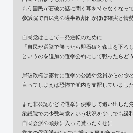
もう国民が石破の話に聞く耳を持たなくなっ
参議院で自民党の過半数割れがほぼ確実と情
自民党はここで一発逆転のために
「自民が選挙で勝ったら即石破と森山を下ろ
というのを追加の選挙公約にして戦ったらど
岸破政権は露骨に選挙の公認や党員からの除
言ってしまえば恐怖で党内を支配していまし
また非公認などで選挙に便乗して追い出した
衆議院での少数与党という状況を少しでも緩
自民会派の頭数に入って貰ったくせに
党内の保守派が1人でも増える事を嫌ってか