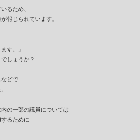
ているため、
勢が報じられています。
します。」
うでしょうか？
名などで
た。
党内の一部の議員については
和するために