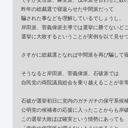
ですが安倍派、麻生派、茂木派を合わせた数
昨年の総裁選で寝返らせた中間派だって
騙された事などを理解しているでしょうし、
岸田派、菅義偉派主導では選挙に勝てないど
選挙に大敗するということが実例を以て見せ
さすがに総裁選となれば中間派を再び騙して
そうなると岸田派、菅義偉派、石破派では
自民党の両院議員総会を乗り越えることが非
石破が選挙初日に党内のガチガチの保守系候
公明党の候補者の応援に入ったことからも岸
この選挙大敗ほぼ確実という情勢にあっても