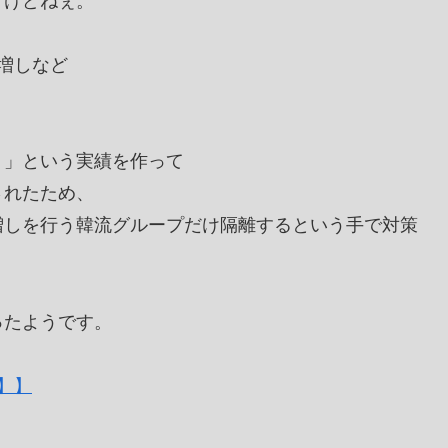
すけどねぇ。
水増しなど
！」という実績を作って
されたため、
増しを行う韓流グループだけ隔離するという手で対策
ったようです。
】】