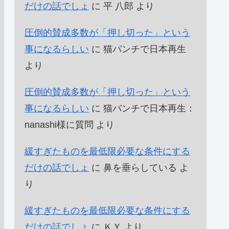
だけの話でしょ
に
平 八郎
より
圧倒的賛成多数が「押し切った」という
事になるらしい
に
猫パンチで日本再生
より
圧倒的賛成多数が「押し切った」という
事になるらしい
に
猫パンチで日本再生：
nanashi様に質問
より
緩すぎたものを最低限必要な条件にする
だけの話でしょ
に
鼻を垂らしている
よ
り
緩すぎたものを最低限必要な条件にする
だけの話でしょ
に
ＫＹ
より