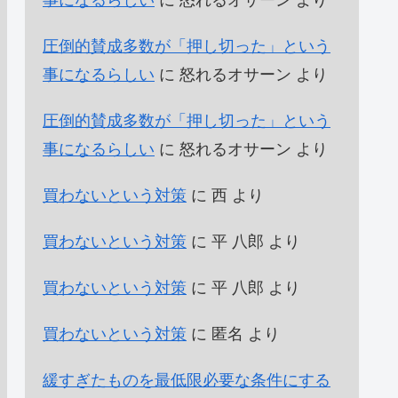
事になるらしい
に
怒れるオサーン
より
圧倒的賛成多数が「押し切った」という
事になるらしい
に
怒れるオサーン
より
圧倒的賛成多数が「押し切った」という
事になるらしい
に
怒れるオサーン
より
買わないという対策
に
西
より
買わないという対策
に
平 八郎
より
買わないという対策
に
平 八郎
より
買わないという対策
に
匿名
より
緩すぎたものを最低限必要な条件にする