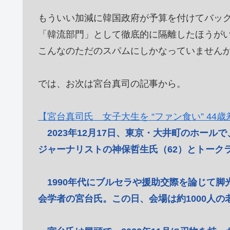
もういい加減に韓国政府が予算を付けてバッ
「韓流部門」として徹底的に隔離したほうが
こんなのただのスパムにしかなっていません
では、お次は宮台真司の記事から。
【宮台真司氏 女子大生を “ファン食い” 44
2023年12月17日、東京・大井町のホー
ジャーナリストの神保哲生氏（62）とトーク
1990年代にブルセラや援助交際を論じて脚
会学者の宮台氏。この日、会場は約1000人