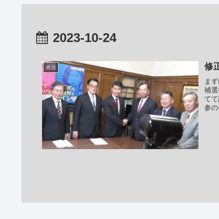
2023-10-24
修
政治
まず
補選
てて記
参の