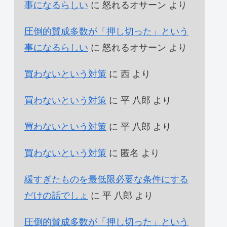
事になるらしい
に
怒れるオサーン
より
圧倒的賛成多数が「押し切った」という
事になるらしい
に
怒れるオサーン
より
買わないという対策
に
西
より
買わないという対策
に
平 八郎
より
買わないという対策
に
平 八郎
より
買わないという対策
に
匿名
より
緩すぎたものを最低限必要な条件にする
だけの話でしょ
に
平 八郎
より
圧倒的賛成多数が「押し切った」という