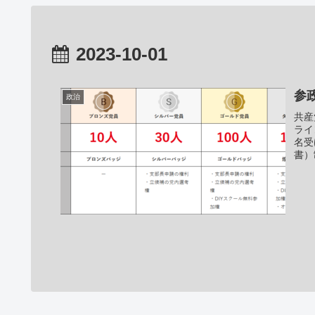
2023-10-01
参
政治
共産
ライ
名受
書）