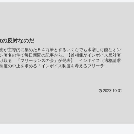
政の反対なのだ
党が主導的に集めた５４万筆とするいくらでも水増し可能なオン
ン署名の件で毎日新聞の記事から。【首相側がインボイス反対署
け取る 「フリーランスの会」が発表】 インボイス（適格請求
制度の中止を求める「インボイス制度を考えるフリーラ...
2023.10.01