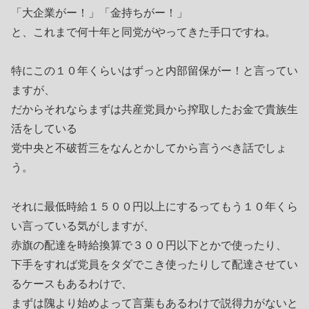
「大企業がー！」「金持ちがー！」
と、これまで何十年と同党がやってきた手口ですね。
特にこの１０年くらいはずっと内部留保がー！と言ってい
ますが、
だからそれならまずは共産党員から搾取したお金で貴族生
活をしている
党中央と不破哲三をなんとかしてから言うべき話でしょ
う。
それに最低時給１５００円以上にするってもう１０年くら
い言っている気がしますが、
赤旗の配達を時給換算で３００円以下とかで使ったり、
下手をすれば党員をタダでこき使ったりして配達させてい
るケースもあるわけで、
まずは隗より始めよって言葉もあるわけで説得力がないと