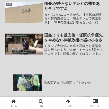
だと１９日の衆院選公示には間に合わな
NHKが映らないテレビの需要あ
政治
い事になります。実に間抜...
りそうですよ
まずはいいニュースから。【NHK放送映
らず契約義務なし 加工テレビで東京地
裁】 NHKの放送だけ映らないように加
工したテレビを購入した東京都内の女性
が、NHKと受信契約を結ぶ義務がないこ
との確認を求めた訴訟の判決で、東京地
国益よりも反安倍・派閥抗争優先
政治
裁は26日、請求を...
をやめない岸破政権の器の小ささ
トランプ大統領の当選で石破とも電話会
談を行ったようですが、トータル5分だっ
たようです。時間の長さではないですが
さすがに5分は挨拶だけでおしまいです。
石破茂がこれまで散々安倍晋三批判をし
てきたこと。安倍批判のために安倍のト
ランプとの交流方法に...
党名変更までは想定しておきたい
ここで訪中するならその程度
ホーム
検索
トップ
サイドバー