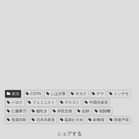
政治
CGTN
しばき隊
サヨク
デマ
トンデモ
パヨク
フェミニスト
マスゴミ
中国共産党
仁藤夢乃
嘘吐き
岸田文雄
彭帥
戦闘機
投資詐欺
日本共産党
温泉むすめ
財務省
防衛予算
シェアする