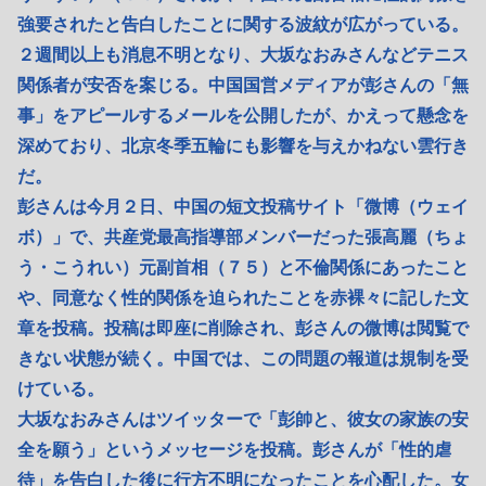
強要されたと告白したことに関する波紋が広がっている。
２週間以上も消息不明となり、大坂なおみさんなどテニス
関係者が安否を案じる。中国国営メディアが彭さんの「無
事」をアピールするメールを公開したが、かえって懸念を
深めており、北京冬季五輪にも影響を与えかねない雲行き
だ。
彭さんは今月２日、中国の短文投稿サイト「微博（ウェイ
ボ）」で、共産党最高指導部メンバーだった張高麗（ちょ
う・こうれい）元副首相（７５）と不倫関係にあったこと
や、同意なく性的関係を迫られたことを赤裸々に記した文
章を投稿。投稿は即座に削除され、彭さんの微博は閲覧で
きない状態が続く。中国では、この問題の報道は規制を受
けている。
大坂なおみさんはツイッターで「彭帥と、彼女の家族の安
全を願う」というメッセージを投稿。彭さんが「性的虐
待」を告白した後に行方不明になったことを心配した。女