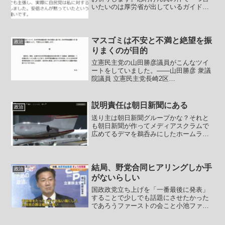
いたいのは厚労省が出しているガイドラ
インでは自宅で様子を見るのは高齢者に
ついては２日間だという事です。ところ
が日本のマスゴミは武漢肺炎に対しての
知識が無い上に不勉強で騒...
マスゴミは不安と不満と絶望を振
政治
りまくのが目的
立憲民主党の山田勝彦議員がこんなツイ
ートをしていました。――山田勝彦 衆議
院議員 立憲民主党長崎2区
@yamabiko719「入管法改正」法務委員
会で質疑！必要な法改正は、送還忌避者
を強制送還する執行力の強化ではない。
説明責任は朝日新聞にある
政治
本来難民として保護す...
送り主は朝日新聞グループかな？それと
も朝日新聞が作ってメディアスクラムで
広めてるデマを鵜呑みにしたホームラン
級の救いようのない馬鹿かな？【東京高
検の黒川検事長に脅迫状 カッターの刃
同封、警視庁が捜査】東京高検（東京都
千代田区）に、黒川弘務東...
結局、野党合同ヒアリングしか手
政治
がないらしい
国政政党立ち上げを「一番最後に発表」
することで少しでも話題にさせたかった
であろうファーストの会こと小池ファー
ストの会ですが、候補者公募が１７日締
め切りとなっていてこのスケジュール感