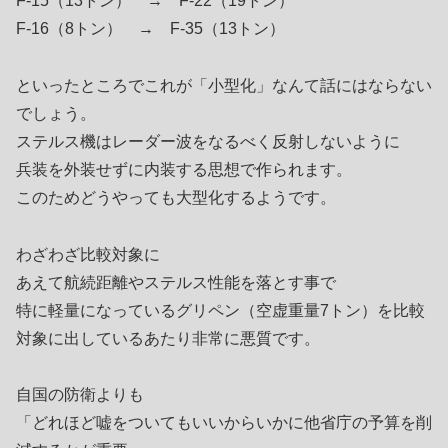
F-15（13トン） → F-22（19トン）
F-16（8トン） → F-35（13トン）
といったところでこれが「小型化」なんて話にはならない
でしょう。
ステルス機はレーダー波をなるべく反射しないように
兵装を外装せずに内装する思想で作られます。
このためどうやっても大型化するようです。
わざわざ比較対象に
あえて航続距離やステルス性能を落とす事で
特に軽量になっているグリペン（空虚重量7トン）を比較
対象に出しているあたり非常に悪質です。
自国の防衛よりも
「どれほど嘘をついてもいいからいかに他省庁の予算を削