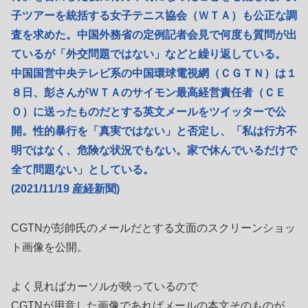
子ツアーを統括する女子テニス協会（ＷＴＡ）も公正な調
査を求めた。中国外務省の定例記者会見で何度も質問が出
ているが「外交問題ではない」などと繰り返している。
中国国営中央テレビ系の中国環球電視網（ＣＧＴＮ）は１
８日、彭さんがＷＴＡのサイモン最高経営責任者（ＣＥ
Ｏ）に送ったものだとする英文メールをツイッターで公
開。性的暴行を「真実ではない」と否定し、「私は行方不
明ではなく、危険な状況でもない。家で休んでいるだけで
全て問題ない」としている。
(2021/11/19 産経新聞)
CGTNが彭帥氏のメールだとする文面のスクリーンショッ
ト画像を公開。
よく見ればカーソルが映っているので
CGTNが用意した画像であればメールの本文そのものが