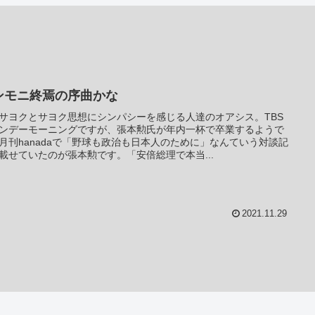
ンモニ終焉の序曲かな
サヨクとサヨク思想にシンパシーを感じる人達のオアシス。TBS
ンデーモーニングですが、張本勲氏が年内一杯で卒業するようで
月刊hanadaで「野球も政治も日本人のために」なんていう対談記
載せていたのが張本勲です。「安倍総理で本当...
2021.11.29