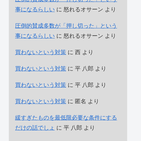
事になるらしい
に
怒れるオサーン
より
圧倒的賛成多数が「押し切った」という
事になるらしい
に
怒れるオサーン
より
買わないという対策
に
西
より
買わないという対策
に
平 八郎
より
買わないという対策
に
平 八郎
より
買わないという対策
に
匿名
より
緩すぎたものを最低限必要な条件にする
だけの話でしょ
に
平 八郎
より