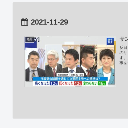
2021-11-29
サ
政治
反日
のサ
す。
事を