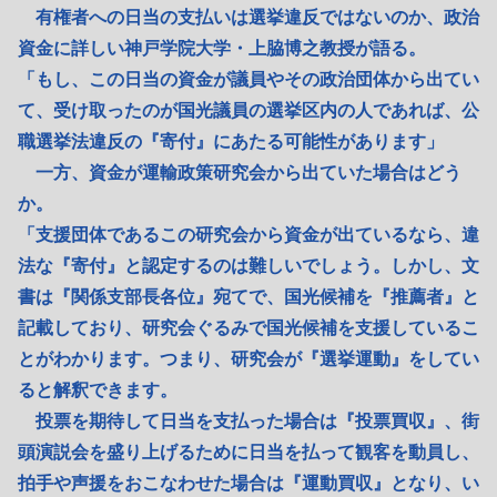
有権者への日当の支払いは選挙違反ではないのか、政治
資金に詳しい神戸学院大学・上脇博之教授が語る。
「もし、この日当の資金が議員やその政治団体から出てい
て、受け取ったのが国光議員の選挙区内の人であれば、公
職選挙法違反の『寄付』にあたる可能性があります」
一方、資金が運輸政策研究会から出ていた場合はどう
か。
「支援団体であるこの研究会から資金が出ているなら、違
法な『寄付』と認定するのは難しいでしょう。しかし、文
書は『関係支部長各位』宛てで、国光候補を『推薦者』と
記載しており、研究会ぐるみで国光候補を支援しているこ
とがわかります。つまり、研究会が『選挙運動』をしてい
ると解釈できます。
投票を期待して日当を支払った場合は『投票買収』、街
頭演説会を盛り上げるために日当を払って観客を動員し、
拍手や声援をおこなわせた場合は『運動買収』となり、い