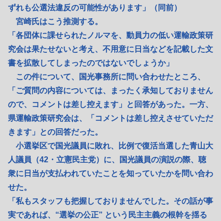
ずれも公選法違反の可能性があります」（同前）
宮崎氏はこう推測する。
「各団体に課せられたノルマを、動員力の低い運輸政策研
究会は果たせないと考え、不用意に日当などを記載した文
書を拡散してしまったのではないでしょうか」
この件について、国光事務所に問い合わせたところ、
「ご質問の内容については、まったく承知しておりません
ので、コメントは差し控えます」と回答があった。一方、
県運輸政策研究会は、「コメントは差し控えさせていただ
きます」との回答だった。
小選挙区で国光議員に敗れ、比例で復活当選した青山大
人議員（42・立憲民主党）に、国光議員の演説の際、聴
衆に日当が支払われていたことを知っていたかを問い合わ
せた。
「私もスタッフも把握しておりませんでした。その話が事
実であれば、“選挙の公正” という民主主義の根幹を揺る