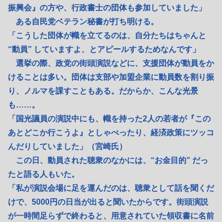
振興会』の方や、行政書士の団体も参加していました」
ある自民党ベテラン秘書が打ち明ける。
「こうした団体が幟を立てるのは、自分たちはちゃんと
“動員” していますよ、とアピールするためなんです」
選挙の際、政党の街頭演説などに、支援団体が動員をか
けることは多い。団体は支部や加盟企業に動員数を割り振
り、ノルマを課すこともある。だからか、こんな光景
も……。
「国光議員の演説中にも、幟を持った2人の若者が『この
あとどこか行こうよ』としゃべったり、経済政策にツッコ
んだりしていました」（宮崎氏）
この日、動員された聴衆のなかには、“お金目的” だっ
たと語る人もいた。
「私が演説会場に足を運んだのは、聴衆として話を聞くだ
けで、5000円の日当が出ると聞いたからです。街頭演説
が一時間足らずで終わると、用意されていた領収書に名前