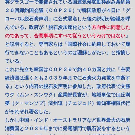
英グラスゴーで開催されている国連気候変動枠組み条約第
２６回締約国会議（ＣＯＰ２６）で韓国政府が４日に「グ
ローバル脱石炭声明」に公式署名した後の説明が論議を呼
んでいる。政府が「脱石炭加速化という
方向性に同意した
のであって、合意事項にすべて従うというわけではない
」
と説明すると、専門家らは「国際社会に約束しておいて履
行できないこともあるというのは理解しがたい」と指摘し
ている。
これに先立ち韓国はＣＯＰ２６で約４０カ国と共に「主要
経済国は遅くとも２０３９年までに石炭火力発電を中断す
る」という内容の脱石炭声明に参加した。政府代表で文勝
ウク（ムン・スンウク）産業部長官が、地域単位では丘満
燮（ク・マンソプ）済州道（チェジュド）道知事権限代行
がそれぞれ署名した。
しかし中国・インド・オーストラリアなど世界最大の石炭
消費国と２０３５年までに発電部門で脱石炭をするという