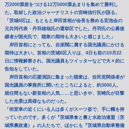
万2000票差をつける12万5000票あまりを集めて勝利し
た。取材した政治ジャーナリストの宮崎信行氏が語る。
「茨城6区は、もともと岸田首相が会長を務める宏池会の
元共同代表・丹羽雄哉氏の選挙区でした。丹羽氏の公募後
継者が国光氏で、聴衆の期待も大きいと感じました」
岸田首相にとっても、自派閥に属する国光議員にかける
期待は大きい。首相の茨城6区入りは、4日も前の10月22
日に情報解禁され、国光議員もツイッターなどで大々的に
告知をしていた。
岸田首相の応援演説に集まった聴衆は、自民党関係者が
国光議員の事務所に聞いたところによると、約3000人。
就任間もない新首相の人気……と思いきや、宮崎氏が目撃
した光景は異様なものだった。
「街宣車の近くにいる人は多くがスーツ姿で、手に幟を持
っていたのです。多くが『茨城県食と農と水政治連盟（茨
城県農政連）』の人たちで、ほかにも『茨城県自動車整備