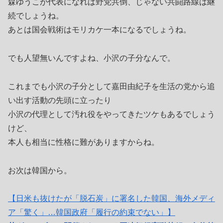
森ゆうこが代表になれば野党共倒、じゃない共闘路線は継
続でしょうね。
あとは国会戦術はモリカケ一本になるでしょうね。
でも人望無いんですよね、小沢の子分なんで。
これまでも小沢の子分として嘉田由紀子を生活の党から追
い出す活動の先頭に立ったり
小沢の代理として汚れ役をやってきたツケもあるでしょう
けど、
本人も相当に性格に難がありますからね。
お次は韓国から。
【日米も抜けたが「脱石炭」に署名した韓国、海外メディ
ア「驚く」…韓国政府「履行の約束でない」】