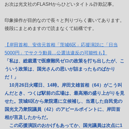
お次は光文社のFLASHからひどいタイトル詐欺記事。
印象操作が目的なので長々と判りづらく書いてあります。
後段にまとめますので読まなくて結構です。
【岸田首相、安倍元首相「茨城6区」応援演説に「日当
5000円」でサクラ動員…公選法違反の可能性も】
「私は、総裁選で医療難民ゼロの政策を打ち出したが、こ
ういう政策は、国光さんの思いが詰まったものばかり
だ！」
10月26日火曜日、14時。岸田文雄首相（64）がこう叫
んだとき、つくば駅前の広場は、最高潮の盛り上がりを見
せた。茨城6区から衆院選に立候補し、当選した自民党の
国光文乃衆院議員（42）のアピールポイントに、岸田首
相が言及したからだ。
この応援演説のおかげもあってか、国光議員は次点に1