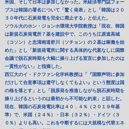
米国、そして日本は参加しなかった。米経済専門誌フォー
ブスは韓国の署名について「驚く発表」とし「韓国は２０
３０年代に石炭発電を完全に廃止する」と伝えた。
ソウル大のホン・ジョンホ環境大学院教授は「現在、韓国
は新規石炭発電所７基を建設中で、このうち江原道高城
（コソン）と忠清南道舒川（ソチョン）の２基は稼働を始
めた」とし「新規発電所に関する具体的な代案なしに国際
会議で脱石炭時期を大幅に操り上げる宣言に参加したのは
一貫性がない」と指摘した。
西江大のイ・ドクファン化学科教授は「『国際声明に参加
だけして合意事項は遵守しなくてもよい』という態度は国
の格を落とす」とし「脱原発を推進しながら脱石炭時期を
操り上げるというのは最初から不可能な約束」と話した。
現在、韓国の石炭発電比率は４０．４％（２０１９年基
準）で、米国（２４％）・日本（３２％）・ドイツ（３
０％）よりも高い。これを中断するには大規模な代替エネ