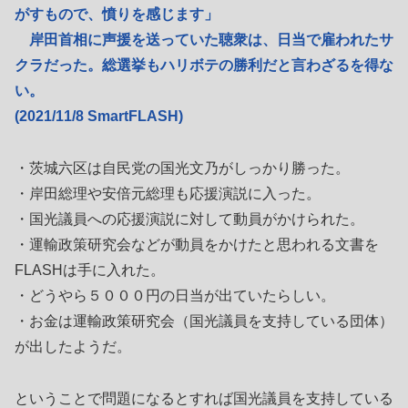
がすもので、憤りを感じます」
岸田首相に声援を送っていた聴衆は、日当で雇われたサ
クラだった。総選挙もハリボテの勝利だと言わざるを得な
い。
(2021/11/8 SmartFLASH)
・茨城六区は自民党の国光文乃がしっかり勝った。
・岸田総理や安倍元総理も応援演説に入った。
・国光議員への応援演説に対して動員がかけられた。
・運輸政策研究会などが動員をかけたと思われる文書を
FLASHは手に入れた。
・どうやら５０００円の日当が出ていたらしい。
・お金は運輸政策研究会（国光議員を支持している団体）
が出したようだ。
ということで問題になるとすれば国光議員を支持している