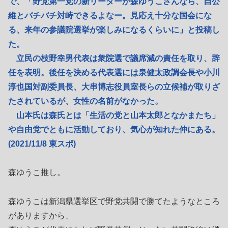
で、「野党第一党の新リーダーが森ゆうこさんなら、自公
維とバチバチ対峙できるよなー。見応え十分な国会にな
る、来年の参議院選挙が楽しみになるくらいに」と投稿し
た。
立民の枝野幸男代表は衆院選で議席減の責任を取り、辞
任を表明。後任を決める代表選には泉健太政調会長や小川
淳也国対副委員長、大串博志役員室長らの立候補が取りざ
たされているが、女性の名前がなかった。
山本氏は森氏とは「生活の党と山本太郎となかまたち」
や自由党でともに活動しており、気心が知れた仲にある。
(2021/11/8 東スポ)
森ゆうこ推し。
森ゆうこは新潟県選挙区で野党共闘で勝てたようなところ
がありますから、