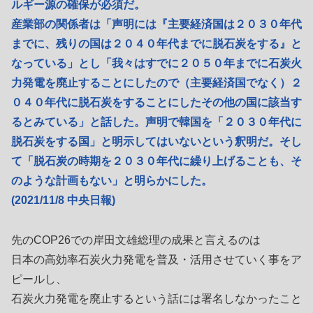
ルギー源の確保が必須だ。
産業部の関係者は「声明には『主要経済国は２０３０年代
までに、残りの国は２０４０年代までに脱石炭をする』と
なっている」とし「我々はすでに２０５０年までに石炭火
力発電を廃止することにしたので（主要経済国でなく）２
０４０年代に脱石炭をすることにしたその他の国に該当す
るとみている」と話した。声明で韓国を「２０３０年代に
脱石炭をする国」と明示してはいないという釈明だ。そし
て「脱石炭の時期を２０３０年代に繰り上げることも、そ
のような計画もない」と明らかにした。
(2021/11/8 中央日報)
先のCOP26での岸田文雄総理の成果と言えるのは
日本の高効率石炭火力発電を普及・活用させていく事をア
ピールし、
石炭火力発電を廃止するという話には署名しなかったこと