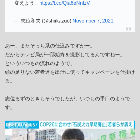
変えよう。
https://t.co/Qla6eNnfzV
— 志位和夫 (@shiikazuo)
November 7, 2021
あー、またそっち系の仕込みですかー。
だからテレビ局が一部始終を撮影してるんですねー。
といういつもの流れのようで、
頭の足りない若者達を出汁に使ってキャンペーンを仕掛け
る。
志位るずのときもそうでしたが、いつもの手口のようで
す。