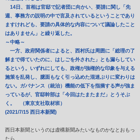
14日、首相は官邸で記者団に向かい、要請に関し「先
週、事務方の説明の中で言及されているということであり
ますけれども、要請の具体的な内容について議論したこと
はありません」と繰り返した。
～中略～
一方、政府関係者によると、西村氏は周囲に「総理の了
解まで得ていたのに、はしごを外された」とも漏らしてい
るという。いずれにしても、政権が強権的な印象を与える
施策を乱発し、臆面もなく引っ込めた混迷ぶりに変わりは
ない。ガバナンス（統治）機能の低下を指摘する声が強ま
っているが、官邸幹部は「今回はたまたまだ」とうそぶ
く。 （東京支社取材班）
(2021/7/15 西日本新聞)
西日本新聞というのは虚構新聞みたいなものかなとおもっ
たら