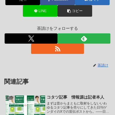
LINE
コピー
茶請けをフォローする
茶請け
関連記事
コタツ記事 情報源は記者本人
政治
まずは昔からまともに取材をしないいわ
ゆるコタツ記事を売りにしてきた日刊ゲ
ンダイのXでの宣伝ポストから。――日刊