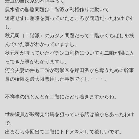
最近の自民系の不祥事って
農水省の賄賂問題は二階派が利権作りに動いて
遠慮せずに賄賂を貰っていたところが問題だったわけです
し、
秋元司（二階派）のカジノ問題だって二階がくちばしを挟
んでいた事がわかっていますし、
秋元司が持っていたパチンコ利権についても二階が間に入
ってきた事がわかりますし、
河合夫妻の件も二階が選挙区を岸田派から奪うために幹事
長の権限を最大限悪用した事例ですし・・・。
不祥事のほとんどが二階にたどり着きますからね。
世耕議員が鞍替え出馬を狙っている話は前からあったわけ
で、
出るなら今回出て二階にトドメを刺して欲しいです。