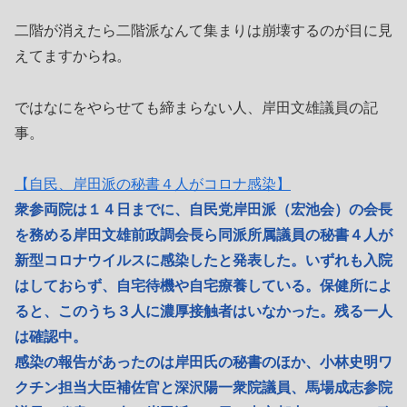
二階が消えたら二階派なんて集まりは崩壊するのが目に見
えてますからね。
ではなにをやらせても締まらない人、岸田文雄議員の記
事。
【自民、岸田派の秘書４人がコロナ感染】
衆参両院は１４日までに、自民党岸田派（宏池会）の会長
を務める岸田文雄前政調会長ら同派所属議員の秘書４人が
新型コロナウイルスに感染したと発表した。いずれも入院
はしておらず、自宅待機や自宅療養している。保健所によ
ると、このうち３人に濃厚接触者はいなかった。残る一人
は確認中。
感染の報告があったのは岸田氏の秘書のほか、小林史明ワ
クチン担当大臣補佐官と深沢陽一衆院議員、馬場成志参院