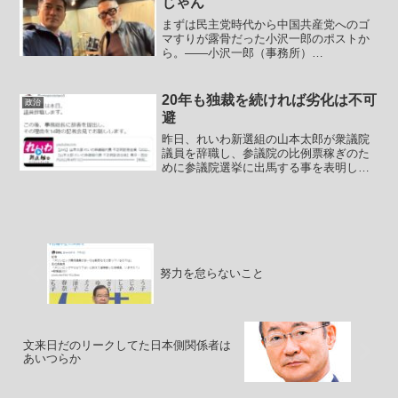
じゃん
まずは民主党時代から中国共産党へのゴ
マすりが露骨だった小沢一郎のポストか
ら。――小沢一郎（事務所）
@ozawa_jimusho日米同盟維持し中国と
協力 トランプ氏、対立から距離米国は
冷静。当たり前。今回の件は、高市総理
20年も独裁を続ければ劣化は不可
政治
が一人勝手に暴走し、対...
避
昨日、れいわ新選組の山本太郎が衆議院
議員を辞職し、参議院の比例票稼ぎのた
めに参議院選挙に出馬する事を表明しま
した。山本・ベクレてる・太郎は2019年
の参議院選挙で出馬し、その知名度を生
かして船後靖彦、木村英子の２名をれ新
から当選させました。...
努力を怠らないこと
文来日だのリークしてた日本側関係者は
あいつらか