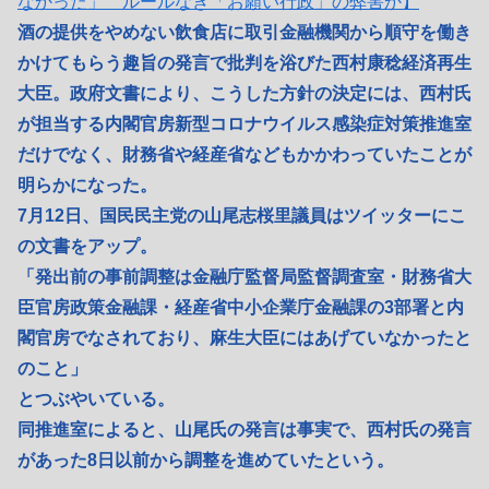
なかった」 ルールなき「お願い行政」の弊害か】
酒の提供をやめない飲食店に取引金融機関から順守を働き
かけてもらう趣旨の発言で批判を浴びた西村康稔経済再生
大臣。政府文書により、こうした方針の決定には、西村氏
が担当する内閣官房新型コロナウイルス感染症対策推進室
だけでなく、財務省や経産省などもかかわっていたことが
明らかになった。
7月12日、国民民主党の山尾志桜里議員はツイッターにこ
の文書をアップ。
「発出前の事前調整は金融庁監督局監督調査室・財務省大
臣官房政策金融課・経産省中小企業庁金融課の3部署と内
閣官房でなされており、麻生大臣にはあげていなかったと
のこと」
とつぶやいている。
同推進室によると、山尾氏の発言は事実で、西村氏の発言
があった8日以前から調整を進めていたという。