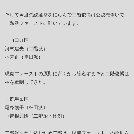
そして今度の総選挙をにらんで二階俊博は公認権争いで
二階派ファーストに動いています。
・山口３区
河村建夫（二階派）
林芳正（岸田派）
現職ファーストの原則に背くから除名するぞと二階俊博は
林を牽制してきた。
・群馬１区
尾身朝子（細田派）
中曽根康隆（二階派・比例）
二階派をねじ込むため二階は「現職ファースト」の原則を