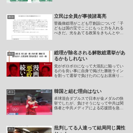
ゲンダイDIGITAL @nikkan_gendai高市
早苗氏の自民党総裁選出馬に“黄信号”のよ
うです。来週にも正式表明すると明か...
立民は全員が事後諸葛亮
政治
菅義偉総理がこども庁創設について「子
どもは国の宝でここにもっと力を入れる
べきだ。光をあてる政策をきちんとやっ
ていきたい」「いままで高齢者中心だっ
た。思い切って変えなければダメだと思
っていた」と、４日のテレビ出演時に言
及していましたが、こども...
総理が除名される解散総選挙があ
政治
るかもしれない
党がボロボロになって大混乱に陥ってい
るのを良い事に自身で掲げた勝敗ライン
を割って選挙で負けたのになお居座りを
続けようとする鳥取の菅直人と呼ぶべき
石破茂はとうとう南海トラフ地震だの首
都直下地震だのまで居座りの理由に使い
韓国と組む理由はない
政治
始めたようです。つまりは...
卓球混合ダブルスで日本が金メダルの快
挙でしたが、負けそうになって中共は関
係者と中共メディアによる応援団を急遽
編成観客席で国旗を並べ大声で中共チー
ムを応援のルールブック違反をしまし
た。組織委員会は中共への配慮を一切せ
ずこのルールブック違反につ...
批判してる人達って結局同じ属性
政治