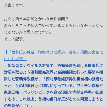
と言えます。
お次は西日本新聞とかいう自称新聞？
きっとそこらの個人でやっているゴミみたいなチラシなん
じゃないかと思うのですが、
そこの記事。
【「西村氏の独断」印象付けに躍起…首相と周囲の言葉に
にじむ思惑】
新型コロナウイルス対策で、酒類提供を続ける飲食店に
対応を取るよう酒類販売業界と金融機関に行った要請を撤
回した菅義偉政権が、「西村康稔経済再生担当相の独断だ
った」との印象付けに躍起になっている。ワクチン接種や
東京五輪・パラリンピックを巡る混乱で内閣支持率が低迷
する中、これ以上、首相の傷口が広がるのを回避しようと
の思惑がにじむ。