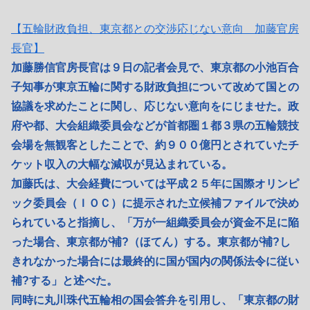
【五輪財政負担、東京都との交渉応じない意向 加藤官房
長官】
加藤勝信官房長官は９日の記者会見で、東京都の小池百合
子知事が東京五輪に関する財政負担について改めて国との
協議を求めたことに関し、応じない意向をにじませた。政
府や都、大会組織委員会などが首都圏１都３県の五輪競技
会場を無観客としたことで、約９００億円とされていたチ
ケット収入の大幅な減収が見込まれている。
加藤氏は、大会経費については平成２５年に国際オリンピ
ック委員会（ＩＯＣ）に提示された立候補ファイルで決め
られていると指摘し、「万が一組織委員会が資金不足に陥
った場合、東京都が補?（ほてん）する。東京都が補?し
きれなかった場合には最終的に国が国内の関係法令に従い
補?する」と述べた。
同時に丸川珠代五輪相の国会答弁を引用し、「東京都の財