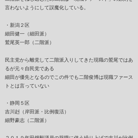
言わないようにして誤魔化している。
・新潟２区
細田健一（細田派）
鷲尾英一郎（二階派）
民主党から離党して二階派入りしてきた現職の鷲尾ではあ
るが元々自民党である
細田が優先となるのでこの件でも二階俊博は現職ファース
トとは言っていない
・静岡５区
吉川赳（岸田派・比例復活）
細野豪志（二階派）
２０１９年田畑毅議員の辞職に伴う繰り上げで吉川が比例