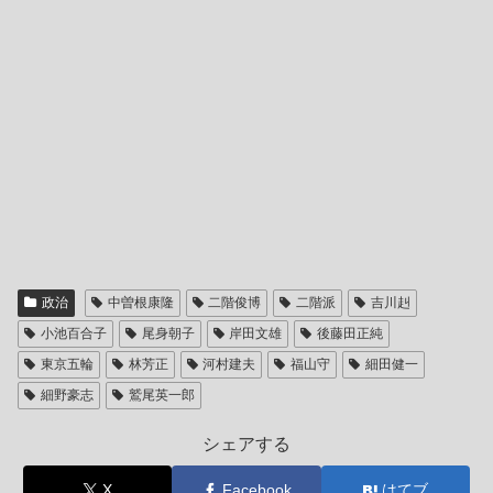
政治
中曽根康隆
二階俊博
二階派
吉川赳
小池百合子
尾身朝子
岸田文雄
後藤田正純
東京五輪
林芳正
河村建夫
福山守
細田健一
細野豪志
鷲尾英一郎
シェアする
X
Facebook
はてブ