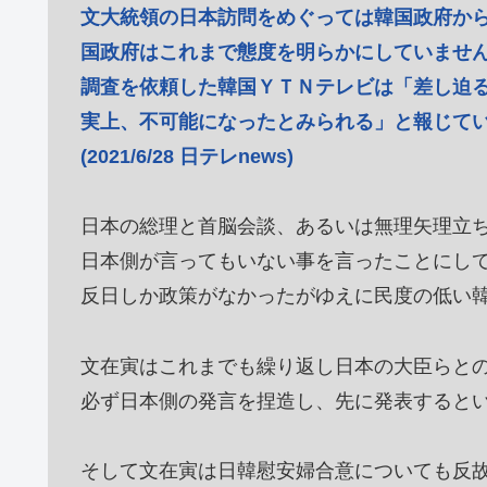
文大統領の日本訪問をめぐっては韓国政府か
国政府はこれまで態度を明らかにしていませ
調査を依頼した韓国ＹＴＮテレビは「差し迫
実上、不可能になったとみられる」と報じて
(2021/6/28 日テレnews)
日本の総理と首脳会談、あるいは無理矢理立
日本側が言ってもいない事を言ったことにし
反日しか政策がなかったがゆえに民度の低い
文在寅はこれまでも繰り返し日本の大臣らと
必ず日本側の発言を捏造し、先に発表すると
そして文在寅は日韓慰安婦合意についても反