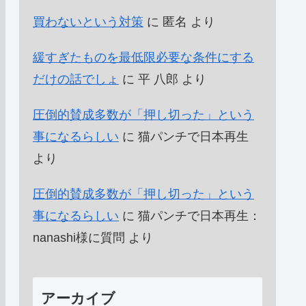
買わないという対策
に
匿名
より
緩すぎたものを最低限必要な条件にする
だけの話でしょ
に
平 八郎
より
圧倒的賛成多数が「押し切った」という
事になるらしい
に
猫パンチで日本再生
より
圧倒的賛成多数が「押し切った」という
事になるらしい
に
猫パンチで日本再生：
nanashi様に質問
より
アーカイブ