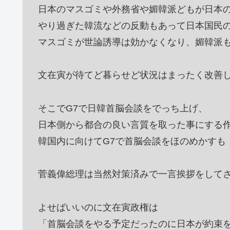
日本のマスゴミや外務省や媚韓派どもが日本
やり過ぎた韓流などの反動もあって日本国民
マスゴミが世論誘導は効かなくなり、媚韓派
文在寅が待てど暮らせど状況はまったく改善
そこでG7で日韓首脳会談をでっち上げ、
日本側から都合の良い言質を取った事にする
韓国内に向けてG7で首脳会談をほのめかすも
菅義偉総理は当然対策済みで一言挨拶をして
よせばいいのに文在寅政権は
「首脳会談をやる予定だったのに日本が約束