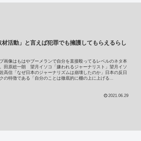
取材活動」と言えば犯罪でも擁護してもらえるらし
プ画像はもはやブーメランで自分を直接殴ってるレベルのネタ本
。田原総一朗 望月イソコ「嫌われるジャーナリスト」望月イソ
佐高信「なぜ日本のジャーナリズムは崩壊したのか」日本の反日
クの特徴である「自分のことは徹底的に棚の上に上げる...
2021.06.29