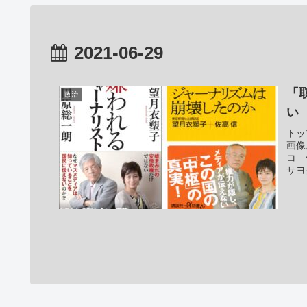
2021-06-29
「
政治
い
トッ
画像
コ 
サヨ