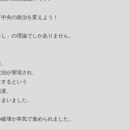
て中央の政治を変えよう！
らし」の理論でしかありません。
果、
政治が実現され、
にするという
員達、
しまいました。
の破壊が本気で進められました。