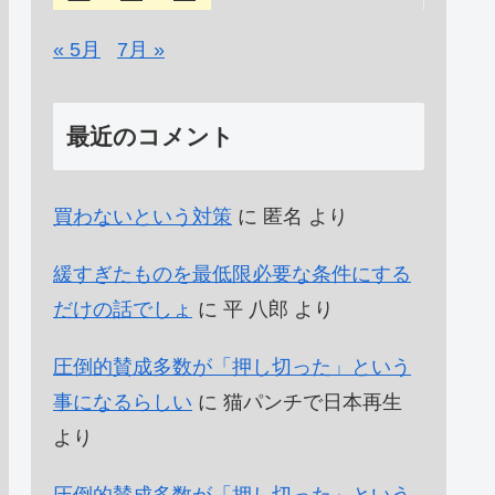
« 5月
7月 »
最近のコメント
買わないという対策
に
匿名
より
緩すぎたものを最低限必要な条件にする
だけの話でしょ
に
平 八郎
より
圧倒的賛成多数が「押し切った」という
事になるらしい
に
猫パンチで日本再生
より