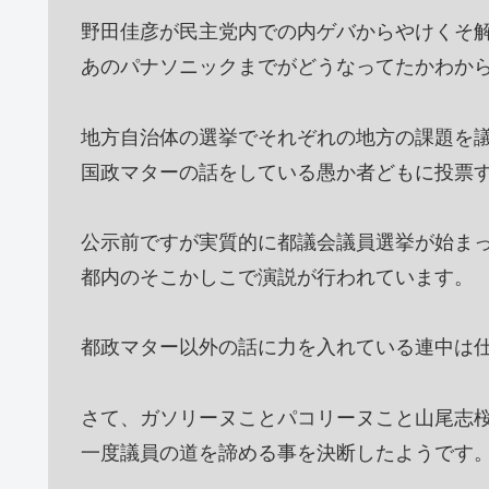
野田佳彦が民主党内での内ゲバからやけくそ
あのパナソニックまでがどうなってたかわか
地方自治体の選挙でそれぞれの地方の課題を
国政マターの話をしている愚か者どもに投票
公示前ですが実質的に都議会議員選挙が始ま
都内のそこかしこで演説が行われています。
都政マター以外の話に力を入れている連中は
さて、ガソリーヌことパコリーヌこと山尾志
一度議員の道を諦める事を決断したようです