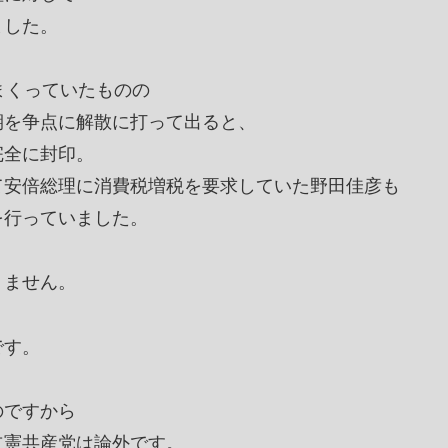
ました。
まくっていたものの
期を争点に解散に打って出ると、
完全に封印。
て安倍総理に消費税増税を要求していた野田佳彦も
を行っていました。
りません。
です。
のですから
立憲共産党は論外です。