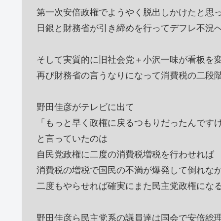
第一次安倍政権でようやく脱出しかけたと思
日銀と財務省が引き締めを行ってデフレ不況
そして実質的に旧社会党＋小沢一味が看板を
再び財務省の言うなりになって消費税の二段
野田佳彦がテレビに出て
「もっと早く政権に戻るつもりだったんです
と言っていたのは
自民党政権に二度の消費税増税を行わせれば
消費税の増税で国民の不満が爆発して倒れな
二度もやらせれば確実にまた民主党政権にな
野田佳彦ら民主党系の議員達は国会で安倍総