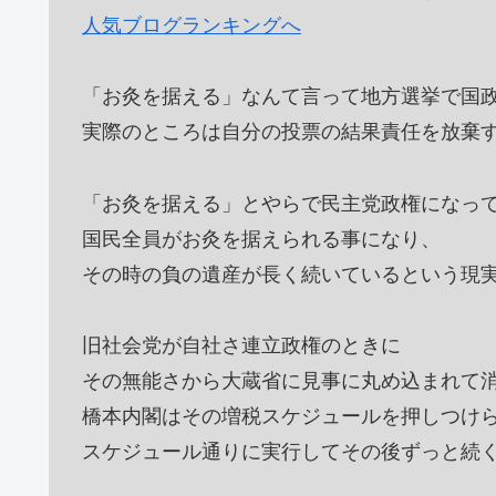
人気ブログランキングへ
「お灸を据える」なんて言って地方選挙で国
実際のところは自分の投票の結果責任を放棄
「お灸を据える」とやらで民主党政権になっ
国民全員がお灸を据えられる事になり、
その時の負の遺産が長く続いているという現
旧社会党が自社さ連立政権のときに
その無能さから大蔵省に見事に丸め込まれて
橋本内閣はその増税スケジュールを押しつけ
スケジュール通りに実行してその後ずっと続