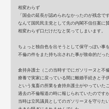
相変わらず
「国会の延長が認められなかったのが残念で
なんて国民民主党として先の内閣不信任案に
相変わらず口だけだなと笑ってしまいます。
ちょっと独自色を出そうとして保守っぽい事
不倫の件をまた持ち出された事が致命的だっ
倉持弁護士（この当時すでにガソリーヌと不
療養で実家に戻っている間に離婚手続きと子
という鬼畜の所業を倉持弁護士がやっていた
過去の不倫報道の時に報じられていたのです
当時は立民議員としてのガソリーヌを守りた
大きな騒ぎにされませんでした。