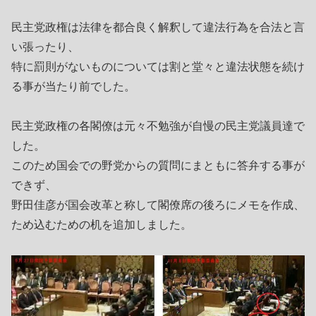
民主党政権は法律を都合良く解釈して違法行為を合法と言
い張ったり、
特に罰則がないものについては割と堂々と違法状態を続け
る事が当たり前でした。
民主党政権の各閣僚は元々不勉強が自慢の民主党議員達で
した。
このため国会での野党からの質問にまともに答弁する事が
できず、
野田佳彦が国会改革と称して閣僚席の後ろにメモを作成、
ため込むための机を追加しました。