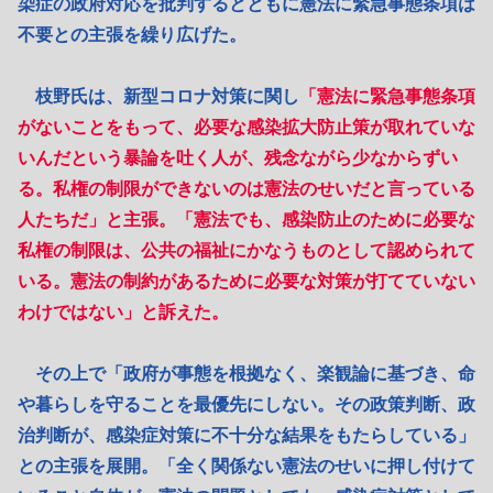
染症の政府対応を批判するとともに憲法に緊急事態条項は
不要との主張を繰り広げた。
枝野氏は、新型コロナ対策に関し
「憲法に緊急事態条項
がないことをもって、必要な感染拡大防止策が取れていな
いんだという暴論を吐く人が、残念ながら少なからずい
る。私権の制限ができないのは憲法のせいだと言っている
人たちだ」と主張。「憲法でも、感染防止のために必要な
私権の制限は、公共の福祉にかなうものとして認められて
いる。憲法の制約があるために必要な対策が打てていない
わけではない」と訴えた。
その上で「政府が事態を根拠なく、楽観論に基づき、命
や暮らしを守ることを最優先にしない。その政策判断、政
治判断が、感染症対策に不十分な結果をもたらしている」
との主張を展開。「全く関係ない憲法のせいに押し付けて