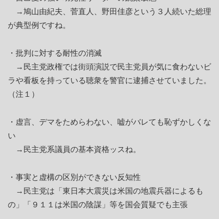
→鳩山由紀夫、菅直人、野田佳彦という３人続いた総理
が典型例ですね。
・批判に対する耐性の消滅
→民主党政権では街頭演説で民主党員が気に食わないビ
ラや看板を持っている聴衆を警官に逮捕させていました。
（注１）
・虚言、デマをためらわない、嘘がバレても恥ずかしくな
い
→民主党系議員の基本資格ッスね。
・事実と虚構の区別ができない反知性
→民主党は「東日本大震災は米国の地震兵器によるも
の」「９１１は米国の陰謀」等を国会質疑でも主張