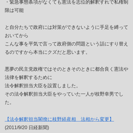
・緊急事態条項がなくても憲法を志位的解釈すれで私権制
限は可能
と自分たちで政府には対策ができないように手足を縛って
おいてから
こんな事を平気で言って政府側の問題という話にすり替え
るのですから本当にクズだと思います。
悪夢の民主党政権ではそのときそのときに都合良く憲法や
法律を解釈するために
法令解釈担当大臣を設置しました。
その法令解釈担当大臣をやっていた一人が枝野幸男でし
た。
【法令解釈担当閣僚に枝野経産相 法相から変更】
(2011/9/20 日経新聞)