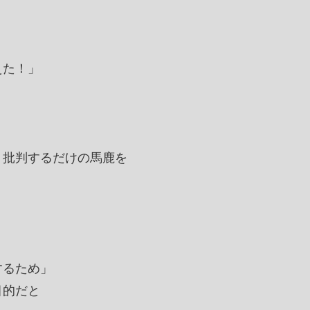
えた！」
く批判するだけの馬鹿を
するため」
目的だと