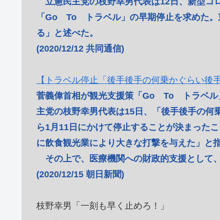
立憲民主党の枝野幸男代表は12日、新型コ
「Go To トラベル」の早期停止を求めた
る」と述べた。
(2020/12/12 共同通信)
【トラベル停止「後手後手の何乗かぐらい後
菅義偉首相が観光支援策「Go To トラベ
主党の枝野幸男代表は15日、「後手後手の何
ら1月11日にかけて停止することが決まった
に飲食観光業により大きな打撃を与えた」と
その上で、医療機関への財政的支援として、
(2020/12/15 朝日新聞)
枝野幸男「一刻も早く止めろ！」