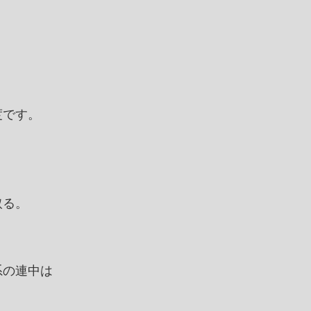
。
度です。
取る。
系の連中は