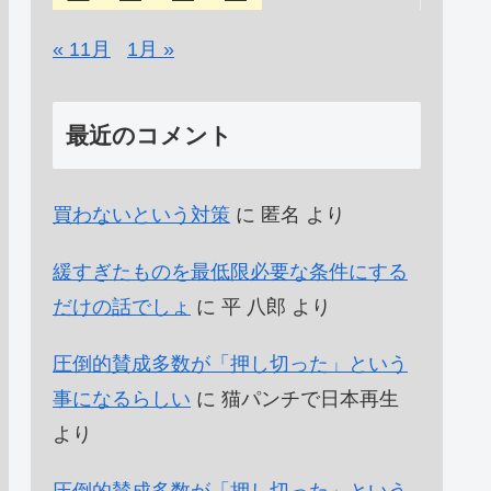
« 11月
1月 »
最近のコメント
買わないという対策
に
匿名
より
緩すぎたものを最低限必要な条件にする
だけの話でしょ
に
平 八郎
より
圧倒的賛成多数が「押し切った」という
事になるらしい
に
猫パンチで日本再生
より