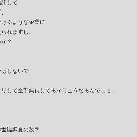
結託して
ず、
続けるような企業に
えられますし、
いか？
せはしないで
。
フリして全部無視してるからこうなるんでしょ。
の世論調査の数字