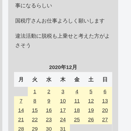
事になるらしい
国税庁さんお仕事よろしく願いします
違法活動に脱税も上乗せと考えた方がよ
さそう
2020年12月
月
火
水
木
金
土
日
1
2
3
4
5
6
7
8
9
10
11
12
13
14
15
16
17
18
19
20
21
22
23
24
25
26
27
28
29
30
31