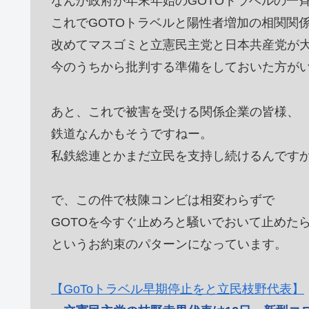
なんか政府が年末年始のGOTOトラベルの一
これでGOTOトラベルと陽性者増加の相関関
改めてマスゴミと立憲民主党と日本共産党が
今のうちから批判する準備をしておいた方が
あと、これで被害を受ける関係企業の皆様、
鉄道なんかもそうですねー。
私鉄総連とかまだ立民を支持し続けるんです
で、この件で枝陳コンビは相変わらずで
GOTOを今すぐ止めろと騒いでおいて止めた
というお約束のパターンになっています。
【GoToトラベル早期停止をと立民枝野代表】