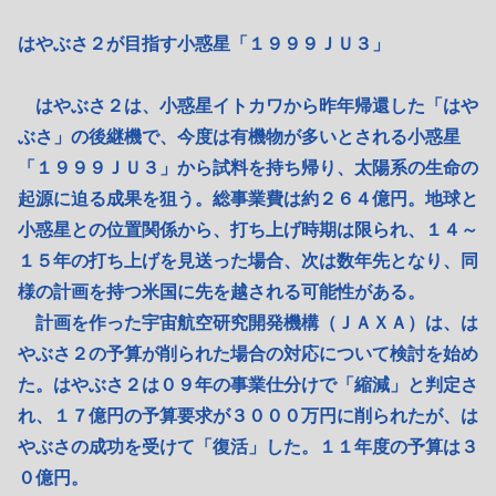
はやぶさ２が目指す小惑星「１９９９ＪＵ３」
はやぶさ２は、小惑星イトカワから昨年帰還した「はや
ぶさ」の後継機で、今度は有機物が多いとされる小惑星
「１９９９ＪＵ３」から試料を持ち帰り、太陽系の生命の
起源に迫る成果を狙う。総事業費は約２６４億円。地球と
小惑星との位置関係から、打ち上げ時期は限られ、１４～
１５年の打ち上げを見送った場合、次は数年先となり、同
様の計画を持つ米国に先を越される可能性がある。
計画を作った宇宙航空研究開発機構（ＪＡＸＡ）は、は
やぶさ２の予算が削られた場合の対応について検討を始め
た。はやぶさ２は０９年の事業仕分けで「縮減」と判定さ
れ、１７億円の予算要求が３０００万円に削られたが、は
やぶさの成功を受けて「復活」した。１１年度の予算は３
０億円。