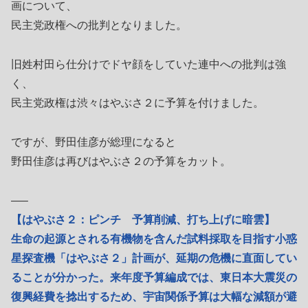
画について、
民主党政権への批判となりました。
旧姓村田ら仕分けでドヤ顔をしていた連中への批判は強
く、
民主党政権は渋々はやぶさ２に予算を付けました。
ですが、野田佳彦が総理になると
野田佳彦は再びはやぶさ２の予算をカット。
—–
【はやぶさ２：ピンチ 予算削減、打ち上げに暗雲】
生命の起源とされる有機物を含んだ試料採取を目指す小惑
星探査機「はやぶさ２」計画が、延期の危機に直面してい
ることが分かった。来年度予算編成では、東日本大震災の
復興経費を捻出するため、宇宙関係予算は大幅な減額が避