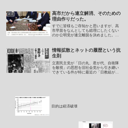
いる嫁さんが自慢の川田龍平もまたやは
りデマを垂れ流す立憲民主党の議員の1人
です。川田龍平のデマポストを取り上げ
高市だから連立解消、そのための
政治
ます。――いのちを守る参...
理由作りだった。
すでに皆様もご存知かと思いますが、高
市早苗をなんとしても総理にしたくない
のか公明党が連立離脱を決めました。ま
ずは26年間の連立、ご苦労様でした。与
党としての苦労も相当あったでしょう。
オールドメディアによる理不尽な自民攻
情報拡散とネットの履歴という抗
政治
撃に巻き込まれた事もし...
生剤
立憲民主党が「日の丸、君が代、自衛隊
を敵視」の思想を旧社会党から引き継い
できている件が特に最近の「日教組が党
の要職を抑えて主導権を握った」事で日
教組による党の支配がよりはっきりした
ことも、先日の日教組の古賀千景が「豊
かな子供たちは自衛隊とか...
目的は経済破壊