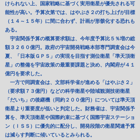
けられない上、国家戦略に基づく実用衛星が優先される可
能性が高い。予算次第では、はやぶさ２の打ち上げが目標
（１４～１５年）に間に合わず、計画が形骸化する恐れも
ある。
宇宙関係予算の概算要求額は、今年度予算比５％増の総
額３２６０億円。政府の宇宙開発戦略本部専門調査会は今
夏、「日本版ＧＰＳ」の実現を目指す測位衛星「準天頂衛
星」の整備を宇宙政策の最重要課題と決め、内閣府が４１
億円を要求した。
一方で同調査会は、文部科学省が進める「はやぶさ２」
（要求額７３億円）などの科学衛星や陸域観測技術衛星
「だいち」の後継機（同約２００億円）については準天頂
衛星より重要度が低いと判定した。財務省は、宇宙関係予
算を、準天頂衛星や国際約束に基づく国際宇宙ステーショ
ン（ＩＳＳ）に優先的に配分し、開発段階の衛星関連予算
は減らす判断に傾いているとみられる。