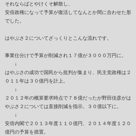
それならばとやけくそ解散し、
安倍政権になって予算が復活してなんとか間に合わせた形
でした。
はやぶさ２についてざっくりとこんな流れです。
事業仕分けで予算が削減され１７億が３０００万円に。
↓
はやぶさの成功で国民から批判が集まり、民主党政権は２
０１１年は３０億円を計上。
↓
２０１２年の概算要求時点で７８億だったが野田佳彦がは
やぶさ２については直接削減を指示。３０億以下に。
↓
安倍内閣で２０１３年度１１０億円、２０１４年度１２０
億円の予算を措置。