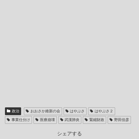
政治
おおさか維新の会
はやぶさ
はやぶさ２
事業仕分け
医療崩壊
武漢肺炎
緊縮財政
野田佳彦
シェアする