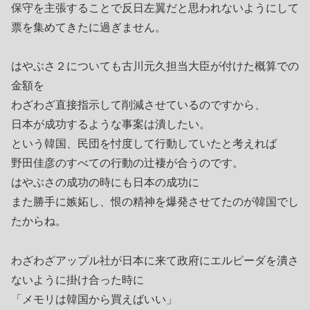
保守を主張することで反日左翼だと思われないようにして
票を集めてきたに過ぎません。
はやぶさ２についても古川元久担当大臣が付けた概算での
金額を
わざわざ直接指示して削減させているのですから、
日本が成功するような事案は潰したい。
という韓国、民団を忖度して行動していたと考えれば
野田佳彦のすべての行動の辻褄が合うのです。
はやぶさの成功の時にも日本の成功に
また勝手に嫉妬し、恨の精神を爆発させてたのが韓国でし
たからね。
わざわざアップル社が日本に来て政府にエルピーダを潰さ
ないように掛け合った時に
「メモリは韓国から買えばいい」