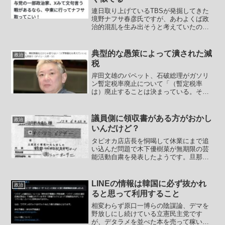
連日取り上げているTBSが発掘してきた
境野ナフサ春彦氏ですが、あわよくば政
治的混乱を生み出そうと考えていたの
か、石油危機を煽りまくってパニックを
扇動しようとデマを垂れ流しまくっては
メッキが禿げるを繰り返しました。
典型的な愚策によって潰された減
政治
ENEOSの総意とまで言った...
税
岸田文雄のパペット、石破総理がガソリ
ン暫定税率廃止について「（暫定税率
は）廃止することは決まっている。それ
では代替の財源は何に求めるのか、地方
の減収分をどのようにして手当てをする
のかについて結論が出ないままに、いつ
議員側に領収書がある方がおかし
政治
廃止するということは私ども...
いんだけど？
タピオカ店店長を恫喝して休業にまで追
い込んだ問題で木下優樹菜が無期限の芸
能活動自粛を発表したようです。旦那は
吉本所属芸人のフジモンこと藤本敏史。
簡単にこれまでの流れを整理すると。木
下優樹菜の姉がバイトで入ったタピオカ
LINEの情報は韓国に必ず抜かれ
政治
店だったが木下の姉がまる...
ると思って利用すること
相変わらず原口一博らの陰謀論、デマを
野放しにし続けている立憲民主党です
が、デタラメを並べた本を売って稼いで