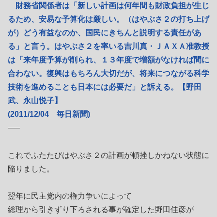
財務省関係者は「新しい計画は何年間も財政負担が生じ
るため、安易な予算化は厳しい。（はやぶさ２の打ち上げ
が）どう有益なのか、国民にきちんと説明する責任があ
る」と言う。はやぶさ２を率いる吉川真・ＪＡＸＡ准教授
は「来年度予算が削られ、１３年度で増額がなければ間に
合わない。復興はもちろん大切だが、将来につながる科学
技術を進めることも日本には必要だ」と訴える。【野田
武、永山悦子】
(2011/12/04 毎日新聞)
—–
これでふたたびはやぶさ２の計画が頓挫しかねない状態に
陥りました。
翌年に民主党内の権力争いによって
総理から引きずり下ろされる事が確定した野田佳彦が