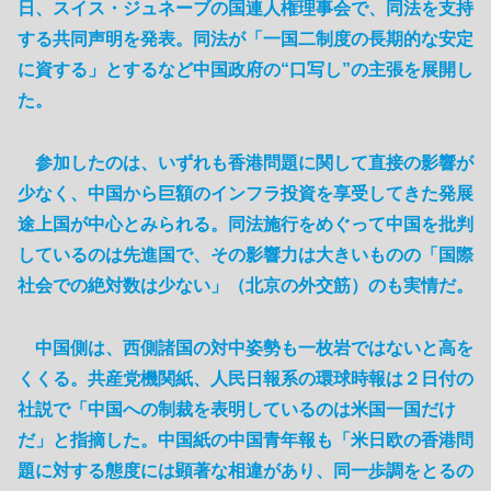
日、スイス・ジュネーブの国連人権理事会で、同法を支持
する共同声明を発表。同法が「一国二制度の長期的な安定
に資する」とするなど中国政府の“口写し”の主張を展開し
た。
参加したのは、いずれも香港問題に関して直接の影響が
少なく、中国から巨額のインフラ投資を享受してきた発展
途上国が中心とみられる。同法施行をめぐって中国を批判
しているのは先進国で、その影響力は大きいものの「国際
社会での絶対数は少ない」（北京の外交筋）のも実情だ。
中国側は、西側諸国の対中姿勢も一枚岩ではないと高を
くくる。共産党機関紙、人民日報系の環球時報は２日付の
社説で「中国への制裁を表明しているのは米国一国だけ
だ」と指摘した。中国紙の中国青年報も「米日欧の香港問
題に対する態度には顕著な相違があり、同一歩調をとるの