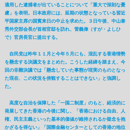
適用した逮捕者が出ていることについて「重大で深刻な憂
慮」を表明。日本政府には、延期の状態となっている習近
平国家主席の国賓来日の中止を求めた。３日午後、中山泰
秀外交部会長が首相官邸を訪れ、菅義偉（すが・よしひ
で）官房長官に提出する。
自民党は昨年１１月と今年５月にも、混乱する香港情勢
を懸念する決議文をまとめた。こうした経緯を踏まえ、今
回の非難決議では「懸念していた事態が現実のものとなっ
た現在、この状況を傍観することはできない」と強調し
た。
高度な自治を保障した「一国二制度」のもと、経済的に
発展してきた香港の今後に関し、「香港における自由、人
権、民主主義といった基本的価値が維持されるか疑念を抱
かざるを得ない」「国際金融センターとしての香港の地位