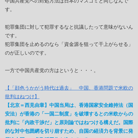
中国共産党への対処方法は日本のマスゴミと同じなんで
す。
犯罪集団に対して犯罪するなと抗議したって意味がないん
です。
犯罪集団を止めるのなら「資金源を狙って干上がらせる」
のが正しいのです。
一方で中国共産党の方はというと・・・。
【「顔色うかがう時代は過去」 中国、香港問題で米欧の
批判はねつけ】
【北京＝西見由章】中国当局は、香港国家安全維持法（国
安法）が香港の「一国二制度」を破壊するとの米欧からの
批判に「内政干渉だ」と原則論ではねつける構えだ。国際
的な対中包囲網を切り崩すため、自国の経済力を背景に発