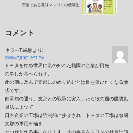
石破はある意味マスゴミの優等生
コメント
キラーT細胞
より:
2020年7月3日 2:57 PM
トヨタを始め世界に名の知れた我國の企業が目先
の事しか考へられず、
此の期に及んで支那にのめり込むとは目を覆ひたくなる慘
状です。
御承知の通り、支那との戰爭に突入したら彼の國の國防動
員法によつて
日本企業の工場は強制的に接收され、トヨタの工場は敵國
支那の軍用車輛を
せつせと作る事になります。此の事實をトヨタの社長は知