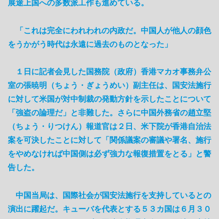
展途上国への多数派工作も進めている。
「これは完全にわれわれの内政だ。中国人が他人の顔色
をうかがう時代は永遠に過去のものとなった」
１日に記者会見した国務院（政府）香港マカオ事務弁公
室の張暁明（ちょう・ぎょうめい）副主任は、国安法施行
に対して米国が対中制裁の発動方針を示したことについて
「強盗の論理だ」と非難した。さらに中国外務省の趙立堅
（ちょう・りつけん）報道官は２日、米下院が香港自治法
案を可決したことに対して「関係議案の審議や署名、施行
をやめなければ中国側は必ず強力な報復措置をとる」と警
告した。
中国当局は、国際社会が国安法施行を支持しているとの
演出に躍起だ。キューバを代表とする５３カ国は６月３０