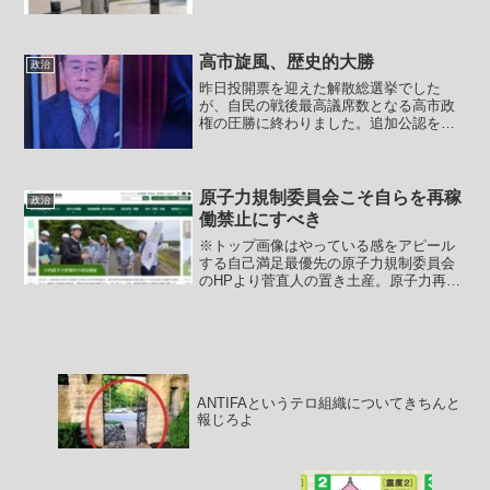
にやっていますが、赤木ファイルが公開
されたと言っても結局のところ結論は変
わりません。佐川理財局長（のち国税庁
長官）の国会での答弁ミス...
高市旋風、歴史的大勝
政治
昨日投開票を迎えた解散総選挙でした
が、自民の戦後最高議席数となる高市政
権の圧勝に終わりました。追加公認を入
れて自民は３１５。しかも勝ちすぎて比
例で１３議席も他党に譲る形になってい
ます。そして歴史的な大敗となったのが
中革連。もはや中革連殲滅選...
原子力規制委員会こそ自らを再稼
政治
働禁止にすべき
※トップ画像はやっている感をアピール
する自己満足最優先の原子力規制委員会
のHPより菅直人の置き土産。原子力再稼
働阻止委員会こと原子力規制委員会は本
当に問題だらけの組織です。【規制委の
検査官、川内原発で「恫喝」 根拠示さ
ず主張、九州電に謝罪】...
ANTIFAというテロ組織についてきちんと
報じろよ