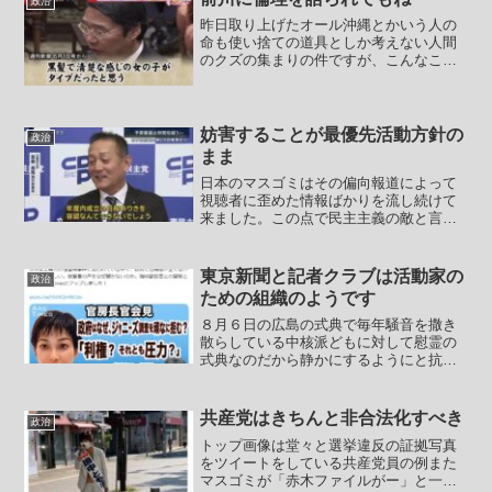
政治
昨日取り上げたオール沖縄とかいう人の
命も使い捨ての道具としか考えない人間
のクズの集まりの件ですが、こんなこと
をやったようです。【辺野古ダンプ事故
「あなたは県民を殺した責任者」 オー
ル沖縄が防衛局に工事中止要請】米軍普
天間飛行場（沖縄県宜野湾...
妨害することが最優先活動方針の
政治
まま
日本のマスゴミはその偏向報道によって
視聴者に歪めた情報ばかりを流し続けて
来ました。この点で民主主義の敵と言わ
れてもおかしくない存在です。連中は安
倍総理の時には映像の色味を悪くした
り、安倍総理の声について音質を下げて
東京新聞と記者クラブは活動家の
政治
流すなどして（この音質操作...
ための組織のようです
８月６日の広島の式典で毎年騒音を撒き
散らしている中核派どもに対して慰霊の
式典なのだから静かにするようにと抗議
する人達が出るようになったのですが、
中核派（中核派をこの年でもやっている
時点で人として終わっている人達）ども
共産党はきちんと非合法化すべき
政治
が、抗議している女性を突...
トップ画像は堂々と選挙違反の証拠写真
をツイートをしている共産党員の例また
マスゴミが「赤木ファイルがー」と一斉