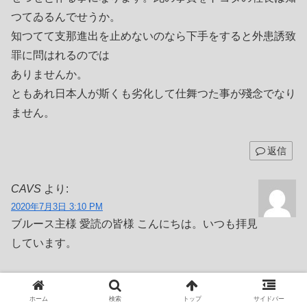
つてゐるんでせうか。
知つてて支那進出を止めないのなら下手をすると外患誘致
罪に問はれるのでは
ありませんか。
ともあれ日本人が斯くも劣化して仕舞つた事が殘念でなり
ません。
返信
CAVS
より:
2020年7月3日 3:10 PM
ブルース主様 愛読の皆様 こんにちは。いつも拝見
しています。
選挙当選には三つのバンがいるといいます。看板(かんば
ん)・鞄(かばん)・地盤(じばん)の三つで看板は学歴などの
ホーム
検索
トップ
サイドバー