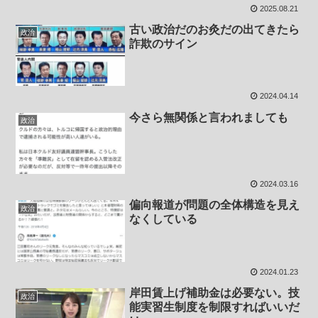
2025.08.21
古い政治だのお灸だの出てきたら
政治
詐欺のサイン
2024.04.14
今さら無関係と言われましても
政治
2024.03.16
偏向報道が問題の全体構造を見え
政治
なくしている
2024.01.23
岸田賃上げ補助金は必要ない。技
政治
能実習生制度を制限すればいいだ