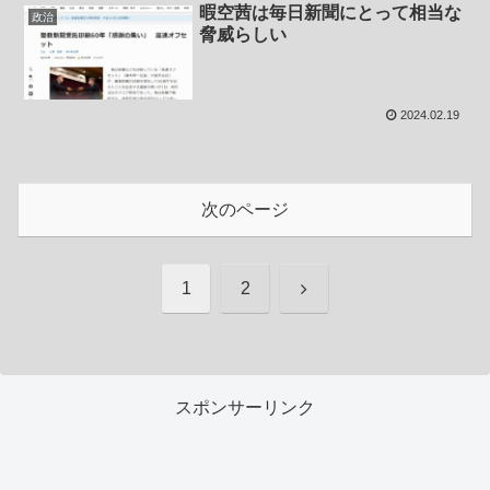
暇空茜は毎日新聞にとって相当な
政治
脅威らしい
2024.02.19
次のページ
次
1
2
へ
スポンサーリンク