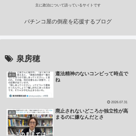
主に政治について語っているサイトです
パチンコ屋の倒産を応援するブログ
泉房穂
遵法精神のないコンビって時点で
政治
ね
2026.07.31
廃止されないどころか独立性が高
政治
まるのに嫌なんだとさ