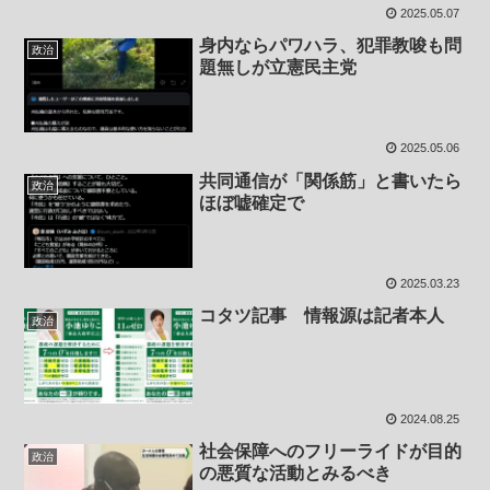
2025.05.07
身内ならパワハラ、犯罪教唆も問
政治
題無しが立憲民主党
2025.05.06
共同通信が「関係筋」と書いたら
政治
ほぼ嘘確定で
2025.03.23
コタツ記事 情報源は記者本人
政治
2024.08.25
社会保障へのフリーライドが目的
政治
の悪質な活動とみるべき