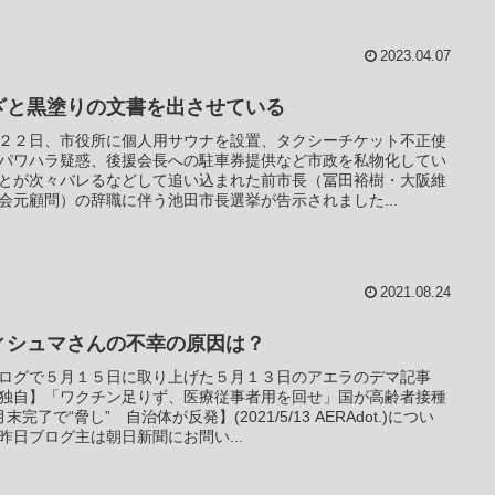
2023.04.07
ざと黒塗りの文書を出させている
２２日、市役所に個人用サウナを設置、タクシーチケット不正使
パワハラ疑惑、後援会長への駐車券提供など市政を私物化してい
とが次々バレるなどして追い込まれた前市長（冨田裕樹・大阪維
会元顧問）の辞職に伴う池田市長選挙が告示されました...
2021.08.24
ィシュマさんの不幸の原因は？
ログで５月１５日に取り上げた５月１３日のアエラのデマ記事
独自】「ワクチン足りず、医療従事者用を回せ」国が高齢者接種
月末完了で“脅し” 自治体が反発】(2021/5/13 AERAdot.)につい
昨日ブログ主は朝日新聞にお問い...