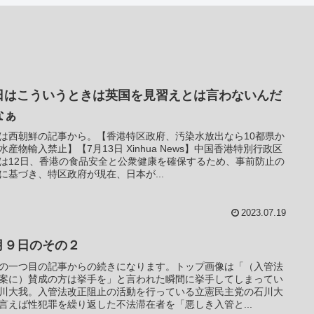
日はこういうときは英国を見習えとは言わないんだ
なぁ
は西朝鮮の記事から。【香港特区政府、汚染水放出なら10都県か
水産物輸入禁止】【7月13日 Xinhua News】中国香港特別行政区
は12日、香港の食品安全と公衆健康を確保するため、事前防止の
に基づき、特区政府が現在、日本が...
2023.07.19
月９日のその２
の一つ目の記事からの続きになります。トップ画像は「（入管法
案に）賛成の方は挙手を」と言われた瞬間に挙手してしまってい
川大我。入管法改正阻止の活動を行っている立憲民主党の石川大
言えば性犯罪を繰り返した不法滞在者を「悪しき入管と...