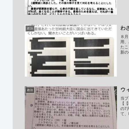
わ
政治
８月
用、
たこ
新の
ウ
政治
当ブ
【【
の7
て、