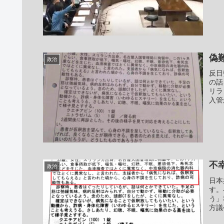
偽
政治
反日
の話
リラ
入管
不
政治
日本
す。
う」
方議