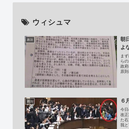
ウィシュマ
朝
政治
よ
まず
らの
政府
原則
６
政治
今日
改正
た石
我と