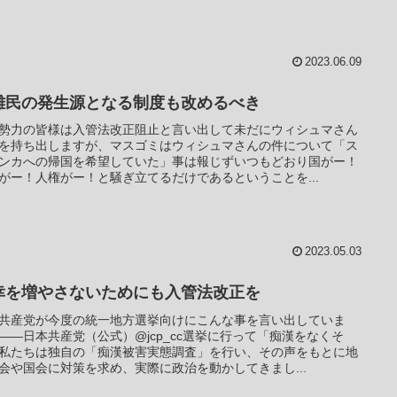
2023.06.09
難民の発生源となる制度も改めるべき
勢力の皆様は入管法改正阻止と言い出して未だにウィシュマさん
を持ち出しますが、マスゴミはウィシュマさんの件について「ス
ンカへの帰国を希望していた」事は報じずいつもどおり国がー！
がー！人権がー！と騒ぎ立てるだけであるということを...
2023.05.03
幸を増やさないためにも入管法改正を
共産党が今度の統一地方選挙向けにこんな事を言い出していま
――日本共産党（公式）@jcp_cc選挙に行って「痴漢をなくそ
私たちは独自の「痴漢被害実態調査」を行い、その声をもとに地
会や国会に対策を求め、実際に政治を動かしてきまし...