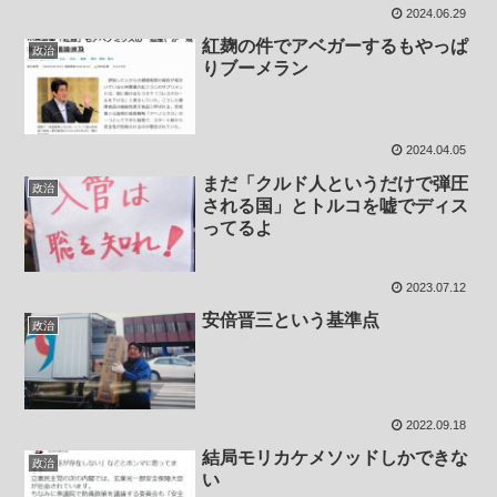
2024.06.29
紅麹の件でアベガーするもやっぱ
政治
りブーメラン
2024.04.05
まだ「クルド人というだけで弾圧
政治
される国」とトルコを嘘でディス
ってるよ
2023.07.12
安倍晋三という基準点
政治
2022.09.18
結局モリカケメソッドしかできな
政治
い