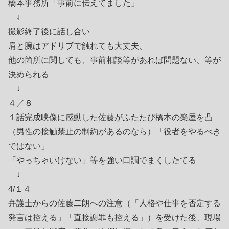
橋本事務所「事前に伝えてました」
↓
撮影終了後に話し合い
肩と腕はアドリブで触れても大丈夫、
他の箇所に関しても、事前相談等があれば問題ない、等が
決められる
↓
４／８
１話完成映像に感動した佐藤がふたたび橋本の楽屋を凸
（男性の接触禁止の制約があるのなら）「役者をやるべき
ではない」
「やっちゃいけない」等を強い口調でまくしたてる
↓
4/１４
弁護士からの佐藤二朗への注意（「人格や仕事を否定する
発言は控える」「直接謝罪も控える」）を受けた後、現場