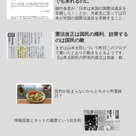
でも呆れるのに
媚中各党が「日本は米国の国際法違反を
非難しろ！」とか、共産党に至っては日
本が米国の国際法違反を非難することで
米国を止められるかのような妄想を国会
で展開していました。今回のイスラエル
と米国の行動は国際法違反でしょうね。
憲法改正は国民の権利、妨害する
政治
それじゃロシアのウクライ...
のは国民の敵
まずは山本太郎について昨日このブログ
で書いたとおりの動きをとるようです。
【山本太郎氏の野党内孤立は加速 都知
事選３位惨敗で次の衆院選出馬を明言】
(2020/7/6 東スポ)記事から抜粋しま
す。----- 山本氏は４年後の都知事選に再
びチャレ...
批判が収まらないからと今さら弔電検
討？
情報拡散とネットの履歴という抗生剤