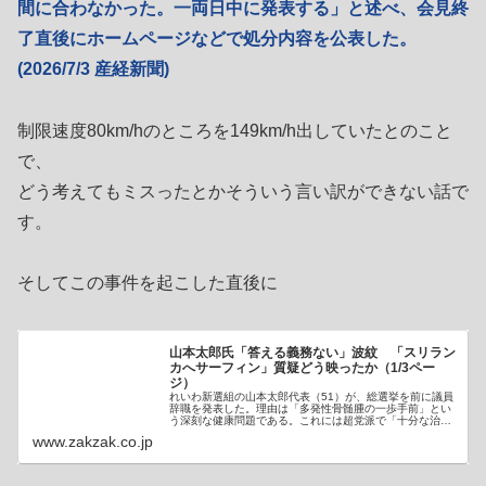
間に合わなかった。一両日中に発表する」と述べ、会見終
了直後にホームページなどで処分内容を公表した。
(2026/7/3 産経新聞)
制限速度80km/hのところを149km/h出していたとのこと
で、
どう考えてもミスったとかそういう言い訳ができない話で
す。
そしてこの事件を起こした直後に
山本太郎氏「答える義務ない」波紋 「スリラン
カへサーフィン」質疑どう映ったか（1/3ペー
ジ）
れいわ新選組の山本太郎代表（51）が、総選挙を前に議員
辞職を発表した。理由は「多発性骨髄腫の一歩手前」とい
う深刻な健康問題である。これには超党派で「十分な治
療…
www.zakzak.co.jp