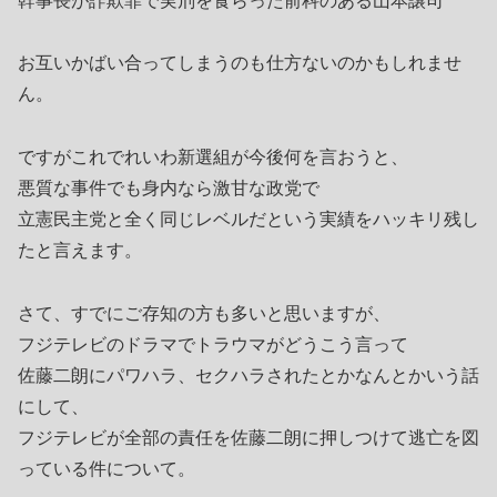
幹事長が詐欺罪で実刑を食らった前科のある山本譲司
お互いかばい合ってしまうのも仕方ないのかもしれませ
ん。
ですがこれでれいわ新選組が今後何を言おうと、
悪質な事件でも身内なら激甘な政党で
立憲民主党と全く同じレベルだという実績をハッキリ残し
たと言えます。
さて、すでにご存知の方も多いと思いますが、
フジテレビのドラマでトラウマがどうこう言って
佐藤二朗にパワハラ、セクハラされたとかなんとかいう話
にして、
フジテレビが全部の責任を佐藤二朗に押しつけて逃亡を図
っている件について。