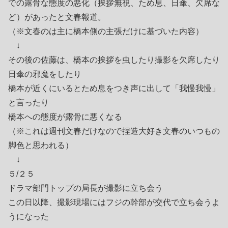
での露骨な態度の悪化（挨拶無視、ため息、日傘、欠席な
ど）があったと文春報道。
（※文春のは主に橋本側の主張だけに基づいた内容）
↓
その後の佐藤は、橋本の挨拶を虫したり撮影を欠席したり
日傘の邪魔をしたり
橋本が近くにいるとため息をつき声に出して「我慢我慢」
と言ったり
橋本への態度が露骨に悪くなる
（※これは週刊文春だけなので捏造大好き文春のいつもの
脚色と思われる）
↓
５/２５
ドラマ部門トップの局長が撮影に立ち会う
この日以降、撮影現場にはフジの幹部が交代で立ち会うよ
うになった