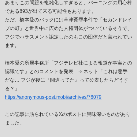
あまりこの問題を複雑化しすぎると、バーニングの用心棒
である893が出て来る可能性もあります。
ただ、橋本愛のバックには草津冤罪事件で「セカンドレイ
プの町」と世界中に広めた人権団体がついているそうで、
フジでハラスメント認定したのもこの団体だと言われてい
ます。
橋本愛の所属事務所「フジテレビ社による報道が事実との
認識です」とのコメントを発表 ➾ ネット「これは悪手
だな… フジが後に『間違ってた』って公表したらどうす
る？」
https://anonymous-post.mobi/archives/76079
この記事に貼られているXのポストに興味深いものがあり
ました。