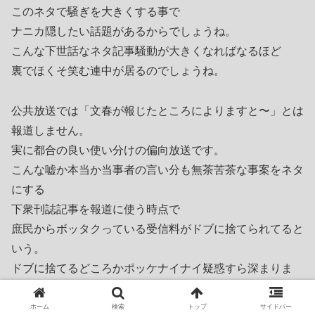
このネタで騒ぎを大きくする事で
ナニカ隠したい話題があるからでしょうね。
こんな下世話なネタ記事騒動が大きくなればなるほど
裏でほくそ笑む連中が居るのでしょうね。
公共放送では「文春が報じたところによりますと〜」とは
報道しません。
実に都合の良い使い分けの偏向放送です。
こんな嘘か本当か当事者の言い分も無茶苦茶な事案をネタ
にする
下衆刊誌記事を報道に使う時点で
庶民からボッタクっている受信料がドブに捨てられてると
いう。
ドブに捨てるどころかポッケナイナイ疑惑すら深まりま
す。
ホーム
検索
トップ
サイドバー