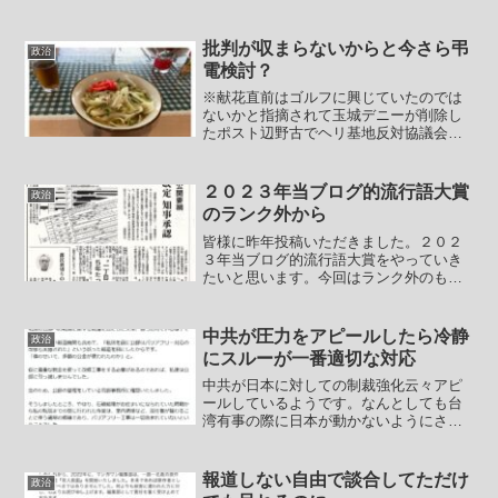
閣不信任案の前に「細田氏のセクハラ疑
惑に関する週刊文春の続報を待つべき
だ」という意見があったようです。政治
批判が収まらないからと今さら弔
政治
については素人レベルしか知...
電検討？
※献花直前はゴルフに興じていたのでは
ないかと指摘されて玉城デニーが削除し
たポスト辺野古でヘリ基地反対協議会が
転覆事故を起こしたのは3月16日でした。
立憲民主党などの左翼応援団としてやっ
てきたオールドメディア共が、お得意の
２０２３年当ブログ的流行語大賞
政治
メディアスクラムで辺...
のランク外から
皆様に昨年投稿いただきました。２０２
３年当ブログ的流行語大賞をやっていき
たいと思います。今回はランク外のもの
からいくつか。■堀口◯利やめてくださ
い。王の名前を出されたら開示請求を出
されてしまいます。いやまぁその脅しを
中共が圧力をアピールしたら冷静
政治
やりすぎたおかげで自爆し...
にスルーが一番適切な対応
中共が日本に対しての制裁強化云々アピ
ールしているようです。なんとしても台
湾有事の際に日本が動かないようにさせ
たいのでしょうか？メンツが最優先の国
だけにもはや小国日本に言う事を聞かせ
られない事が我慢出来ず引っこみが付か
報道しない自由で談合してただけ
政治
ないのかもしれません。日...