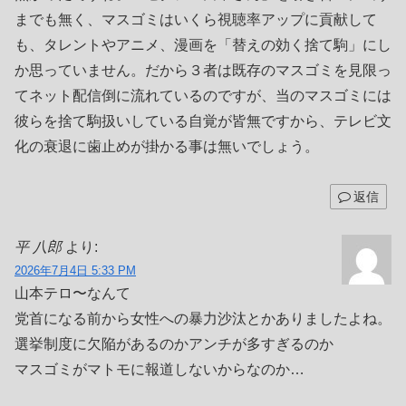
までも無く、マスゴミはいくら視聴率アップに貢献して
も、タレントやアニメ、漫画を「替えの効く捨て駒」にし
か思っていません。だから３者は既存のマスゴミを見限っ
てネット配信倒に流れているのですが、当のマスゴミには
彼らを捨て駒扱いしている自覚が皆無ですから、テレビ文
化の衰退に歯止めが掛かる事は無いでしょう。
返信
平 八郎
より:
2026年7月4日 5:33 PM
山本テロ〜なんて
党首になる前から女性への暴力沙汰とかありましたよね。
選挙制度に欠陥があるのかアンチが多すぎるのか
マスゴミがマトモに報道しないからなのか…