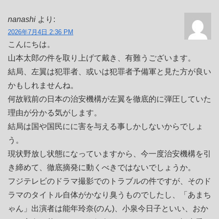
nanashi
より:
2026年7月4日 2:36 PM
こんにちは。
山本太郎の件を取り上げて戴き、有難うございます。
結局、左翼は犯罪者、或いは犯罪者予備軍と見た方が良い
かもしれませんね。
何故戦前の日本の治安機構が左翼を徹底的に弾圧していた
理由が分かる気がします。
結局は国や国民にに害を与える事しかしないからでしょ
う。
現状野放し状態になっていますから、今一度治安機構を引
き締めて、徹底摘発に動くべきではないでしょうか。
フジテレビのドラマ撮影でのトラブルの件ですが、そのド
ラマのタイトル自体がかなり臭うものでしたし、「あまち
ゃん」出演者は能年玲奈(のん)、小泉今日子といい、おか