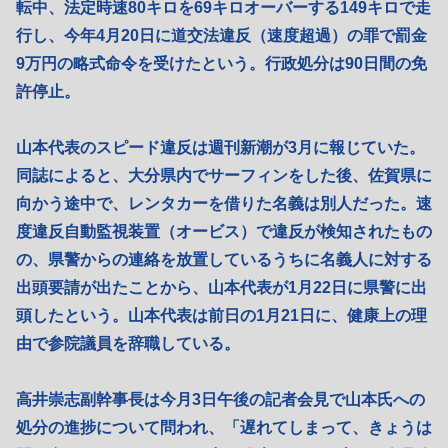
転中、法定時速80キロを69キロオーバーする149キロで走
行し、今年4月20日に道交法違反（速度超過）の罪で罰金
9万円の略式命令を受けたという。行政処分は90日間の免
許停止。
山本代表のスピード違反は週刊新潮が3月に報じていた。
同誌によると、大分県内でサーフィンをした後、佐賀県に
向かう途中で、レンタカーを借りた名義は別人だった。速
度違反自動監視装置（オービス）で違反が検知されたもの
の、県警からの連絡を放置しているうちに名義人に対する
出頭要請が出たことから、山本代表が1月22日に県警に出
頭したという。山本代表は前日の1月21日に、健康上の理
由で参院議員を辞職している。
高井崇志副幹事長は今月3日午後の記者会見で山本氏への
処分の進捗について問われ、「遅れてしまって、きょうは