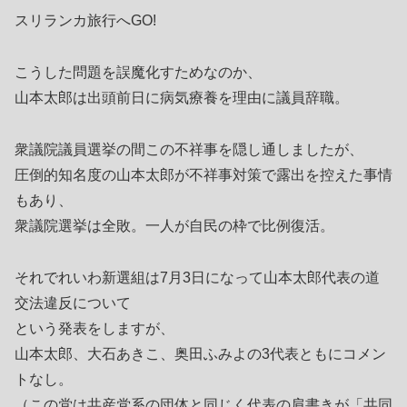
スリランカ旅行へGO!
こうした問題を誤魔化すためなのか、
山本太郎は出頭前日に病気療養を理由に議員辞職。
衆議院議員選挙の間この不祥事を隠し通しましたが、
圧倒的知名度の山本太郎が不祥事対策で露出を控えた事情
もあり、
衆議院選挙は全敗。一人が自民の枠で比例復活。
それでれいわ新選組は7月3日になって山本太郎代表の道
交法違反について
という発表をしますが、
山本太郎、大石あきこ、奥田ふみよの3代表ともにコメン
トなし。
（この党は共産党系の団体と同じく代表の肩書きが「共同