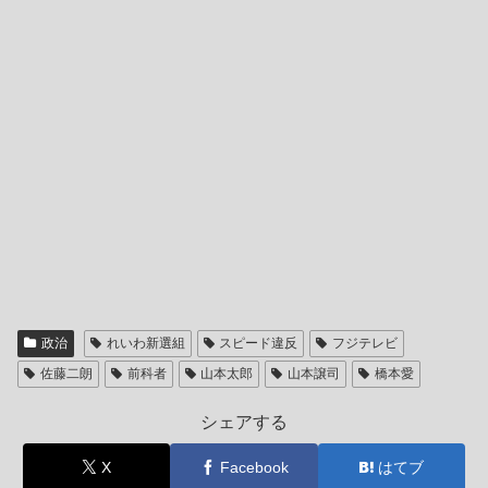
政治
れいわ新選組
スピード違反
フジテレビ
佐藤二朗
前科者
山本太郎
山本譲司
橋本愛
シェアする
X
Facebook
はてブ