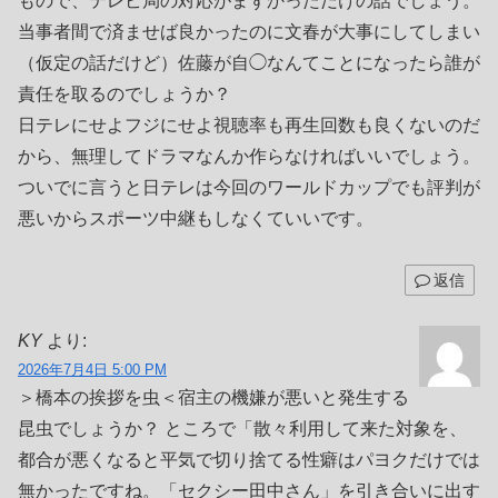
もので、テレビ局の対応がまずかっただけの話でしょう。
当事者間で済ませば良かったのに文春が大事にしてしまい
（仮定の話だけど）佐藤が自◯なんてことになったら誰が
責任を取るのでしょうか？
日テレにせよフジにせよ視聴率も再生回数も良くないのだ
から、無理してドラマなんか作らなければいいでしょう。
ついでに言うと日テレは今回のワールドカップでも評判が
悪いからスポーツ中継もしなくていいです。
返信
KY
より:
2026年7月4日 5:00 PM
＞橋本の挨拶を虫＜宿主の機嫌が悪いと発生する
昆虫でしょうか？ ところで「散々利用して来た対象を、
都合が悪くなると平気で切り捨てる性癖はパヨクだけでは
無かったですね。「セクシー田中さん」を引き合いに出す