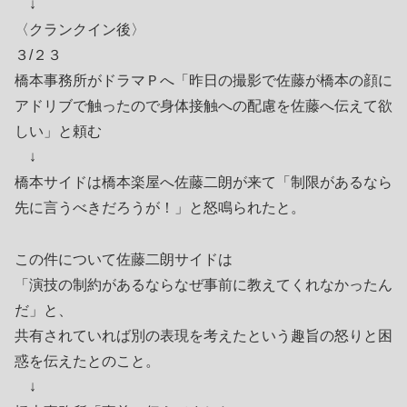
↓
〈クランクイン後〉
３/２３
橋本事務所がドラマＰへ「昨日の撮影で佐藤が橋本の顔に
アドリブで触ったので身体接触への配慮を佐藤へ伝えて欲
しい」と頼む
↓
橋本サイドは橋本楽屋へ佐藤二朗が来て「制限があるなら
先に言うべきだろうが！」と怒鳴られたと。
この件について佐藤二朗サイドは
「演技の制約があるならなぜ事前に教えてくれなかったん
だ」と、
共有されていれば別の表現を考えたという趣旨の怒りと困
惑を伝えたとのこと。
↓